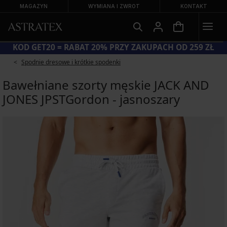
MAGAZYN
WYMIANA I ZWROT
KONTAKT
WIELKA LETNIA WYPRZEDAŻ DO −70%
KOD G
Spodnie dresowe i krótkie spodenki
Bawełniane szorty męskie JACK AND
JONES JPSTGordon - jasnoszary