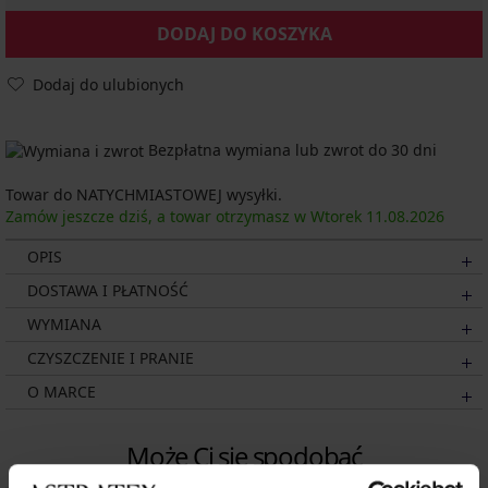
DODAJ DO KOSZYKA
Dodaj do ulubionych
Bezpłatna wymiana lub zwrot do 30 dni
Towar do NATYCHMIASTOWEJ wysyłki.
Zamów jeszcze dziś, a towar otrzymasz w Wtorek
11.08.
2026
OPIS
DOSTAWA I PŁATNOŚĆ
WYMIANA
CZYSZCZENIE I PRANIE
O MARCE
Może Ci się spodobać