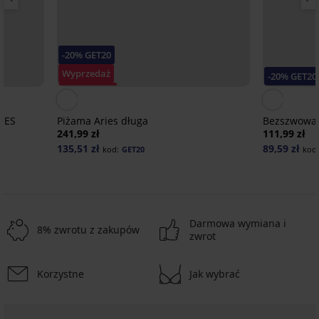
-20% GET20
Wyprzedaż
-20% GET20
Zniżka -30%
NES
Piżama Aries długa
Bezszwowa k
241,99 zł
111,99 zł
135,51 zł
89,59 zł
kod:
GET20
kod
Darmowa wymiana i
8% zwrotu z zakupów
zwrot
Korzystne
Jak wybrać