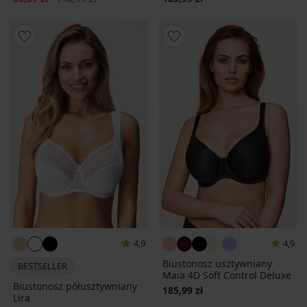
4,9
4,9
Biustonosz usztywniany
BESTSELLER
Maia 4D Soft Control Deluxe
Biustonosz półusztywniany
185,99 zł
Lira