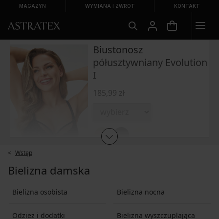
MAGAZYN
WYMIANA I ZWROT
KONTAKT
Biustonosz
półusztywniany Evolution
I
185,99 zł
Wstęp
Bielizna damska
DODAJ DO KOSZYKA
Bielizna osobista
Bielizna nocna
Dodaj do ulubionych
Odzież i dodatki
Bielizna wyszczuplająca