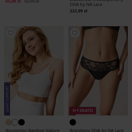
Zniżka
Pierwotna cena
65,09 zł
92,99 zł
DIVA by IVA Lace
222,99 zł
3+1 GRATIS
Biustonosz Bamboo Nature
Brazyliany DIVA by IVA Lace