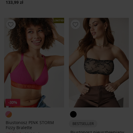
133,99 zł
LIMITED
-30%
Biustonosz PINK STORM
BESTSELLER
Fizzy Bralette
Biustonosz nieusztywniany