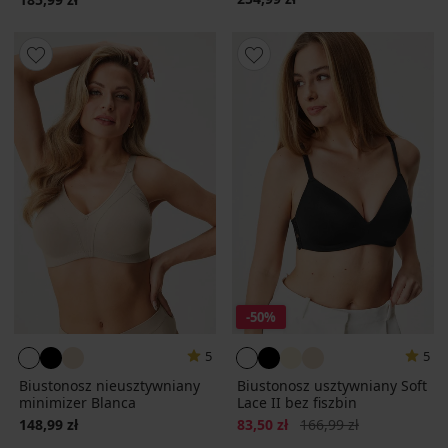
-50%
5
5
Biustonosz nieusztywniany
Biustonosz usztywniany Soft
minimizer Blanca
Lace II bez fiszbin
Zniżka
Pierwotna cena
148,99 zł
83,50 zł
166,99 zł