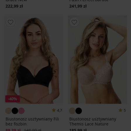
222,99 zł
241,99 zł
-40%
4,7
5
Biustonosz usztywniany Fili
Biustonosz usztywniany
bez fiszbin
Themis Lace Nature
Zniżka
Pierwotna cena
89,39 zł
148,99 zł
185,99 zł