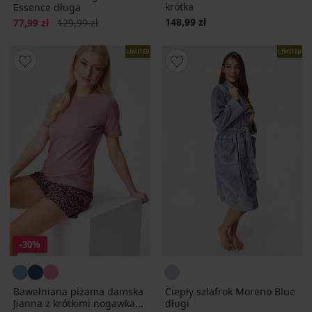
krótka
Essence długa
Zniżka
Pierwotna cena
148,99 zł
77,99 zł
129,99 zł
LIMITED
LIMITED
-30%
Bawełniana piżama damska
Ciepły szlafrok Moreno Blue
Jianna z krótkimi nogawka...
długi