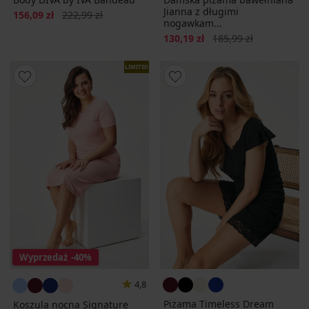
Jianna z długimi
Zniżka
Pierwotna cena
156,09 zł
222,99 zł
nogawkam...
Zniżka
Pierwotna cena
130,19 zł
185,99 zł
LIMITED
Wyprzedaż
-40%
4,8
Piżama Timeless Dream
Koszula nocna Signature