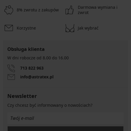
Darmowa wymiana i
8% zwrotu z zakupów
zwrot
Korzystne
Jak wybrać
Obsługa klienta
W dni robocze od 8.00 do 16.00
713 822 963
info@astratex.pl
Newsletter
Czy chcesz być informowany o nowościach?