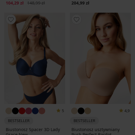
Zniżka
Pierwotna cena
104,29 zł
148,99 zł
204,99 zł
5
4,9
BESTSELLER
BESTSELLER
Biustonosz Spacer 3D Lady
Biustonosz usztywniany
Grace New
Push Perfect Bardot