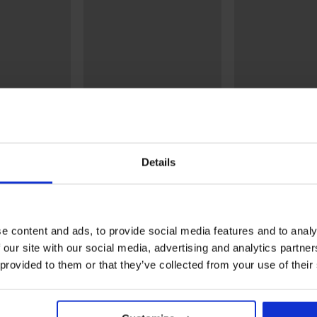
Bestseller
4,9
4,9
eusztywniany
Biustonosz usztywniany
Biustonosz nieus
Details
Ammy Bardot
Vija
133,99 zł
133,99 zł
e content and ads, to provide social media features and to analy
 our site with our social media, advertising and analytics partn
KTU Biustonosz Grand Bardot zaokrąg
 provided to them or that they’ve collected from your use of their
5
126x
4
1x