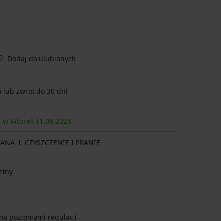
Dodaj do ulubionych
lub zwrot do 30 dni
sz w Wtorek
11.08.
2026
IANA
CZYSZCZENIE I PRANIE
ełny
ema poziomami regulacji