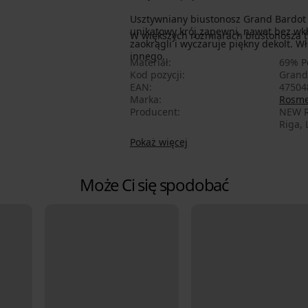
Usztywniany biustonosz Grand Bardot n
unikatowy krój zapewni, nawet bez wkł
W większych rozmiarach biustonosza tr
zaokrągli i wyczaruje piękny dekolt. 
innego.
Materiał
69% P
Kod pozycji
Grand
EAN
47504
Marka
Rosm
Producent
NEW R
Riga, 
Pokaż więcej
Może Ci się spodobać