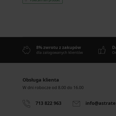
Polecam ten produkt
8% zwrotu z zakupów
D
dla zalogowanych klientów
On
Obsługa klienta
W dni robocze od 8.00 do 16.00
713 822 963
info@astrate