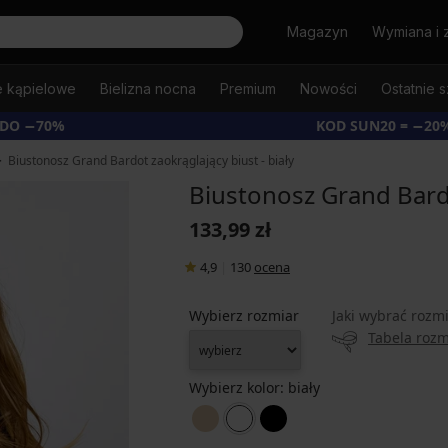
Szukaj
Magazyn
Wymiana i 
e kąpielowe
Bielizna nocna
Premium
Nowości
Ostatnie s
 DO −70%
KOD SUN20 = −20
Biustonosz Grand Bardot zaokrąglający biust - biały
Biustonosz Grand Bardo
133,99 zł
4,9
|
130
ocena
Wybierz rozmiar
Jaki wybrać rozm
Tabela roz
Wybierz kolor:
biały