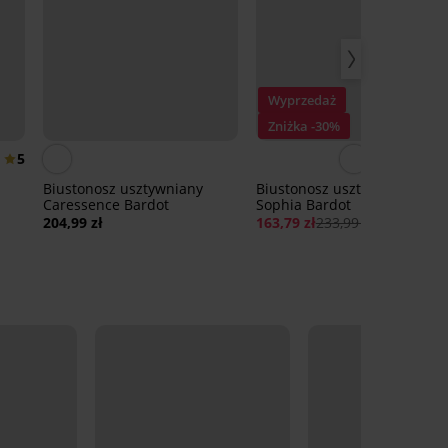
Wyprzedaż
Zniżka -30%
5
Biustonosz usztywniany
Biustonosz usztywniany
Caressence Bardot
Sophia Bardot
204,99 zł
163,79 zł
233,99 zł