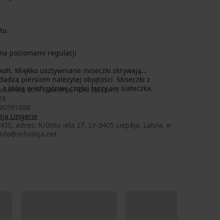
tu
ema poziomami regulacji
kolt. Miękko usztywniane miseczki skrywają
dzą piersiom należytej objętości. Miseczki z
z którą w ich górnej części łączy się siateczka.
oliamid, 20% Bawełna, 10% Elastan
28
90591688
ja Lingerie
KIS, adres: Krūmu iela 27, LV-3405 Liepāja, Latvia, e-
info@orhideja.net