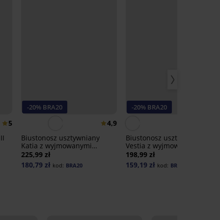
-20% BRA20
-20% BRA20
5
4,9
4,
II
Biustonosz usztywniany
Biustonosz usztywniany
Katia z wyjmowanymi
Vestia z wyjmowanymi
wkładkami
wkładkami
225,99 zł
198,99 zł
180,79 zł
159,19 zł
kod:
BRA20
kod:
BRA20