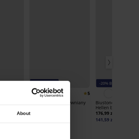
-20% BRA20
-20% BRA20
5
5
ztywniany
Biustonosz nieusztywniany
Biustonosz usztywni
Passion I
Hellen bez fiszbin
185,99 zł
176,99 zł
About
148,79 zł
141,59 zł
20
kod:
BRA20
kod:
BRA20