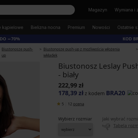
Szukaj
Magazyn
Wymiana i 
e kąpielowe
Bielizna nocna
Premium
Nowości
Ostatnie s
 DO −70%
KOD B
Biustonosze push-
Biustonosze push-up z możliwością włożenia
up
wkładek
Biustonosz Leslay Pu
- biały
222,99 zł
178,39 zł
BRA20
z kodem
5
|
12
ocena
Wybierz rozmiar
Jaki wybrać rozm
Tabela roz