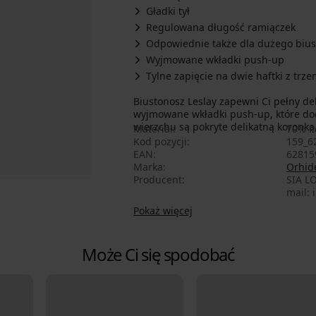
Gładki tył
Regulowana długość ramiączek
Odpowiednie także dla dużego bius
Wyjmowane wkładki push-up
Tylne zapięcie na dwie haftki z trz
Biustonosz Leslay zapewni Ci pełny de
wyjmowane wkładki push-up, które doda
wierzchu są pokryte delikatną koronką, 
Materiał
70% P
Kod pozycji
159_6
EAN
62815
Marka
Orhide
Producent
SIA LO
mail: 
Pokaż więcej
Może Ci się spodobać