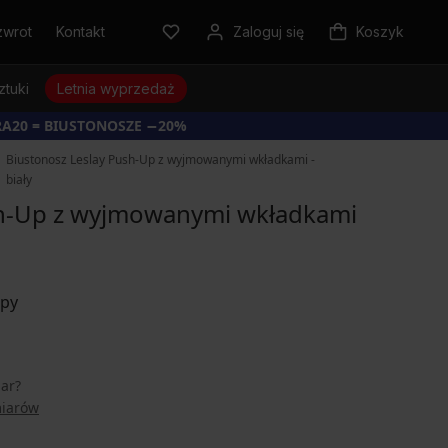
zwrot
Kontakt
Zaloguj się
Koszyk
ztuki
Letnia wyprzedaż
RA20 = BIUSTONOSZE −20%
Biustonosz Leslay Push-Up z wyjmowanymi wkładkami -
biały
sh-Up z wyjmowanymi wkładkami
iar?
miarów