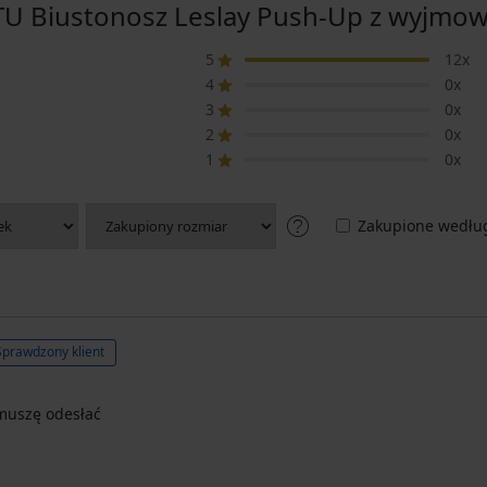
 Biustonosz Leslay Push-Up z wyjmow
5
12x
4
0x
3
0x
2
0x
1
0x
Zakupione według
Sprawdzony klient
 muszę odesłać