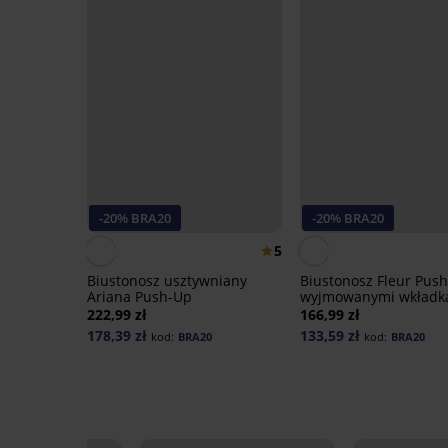
-20% BRA20
-20% BRA20
5
Biustonosz usztywniany
Biustonosz Fleur Push
Ariana Push-Up
wyjmowanymi wkładk
222,99 zł
166,99 zł
178,39 zł
133,59 zł
kod:
BRA20
kod:
BRA20