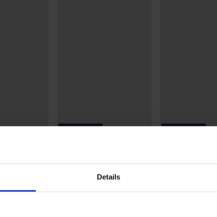
-20% BRA20
-20% BRA20
4,8
5
eusztywniany
Biustonosz usztywniany
Biustonosz nieus
z fiszbin
Spacer 3D Charming
Sofia
213,99 zł
200,99 zł
Details
171,19 zł
160,79 zł
BRA20
kod:
BRA20
kod:
BRA