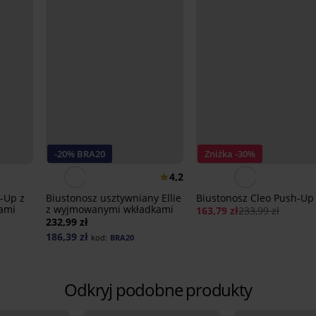
-20% BRA20
Zniżka -30%
4,2
-Up z
Biustonosz usztywniany Ellie
Biustonosz Cleo Push-Up 
ami
z wyjmowanymi wkładkami
163,79 zł
233,99 zł
232,99 zł
186,39 zł
kod:
BRA20
Odkryj podobne produkty