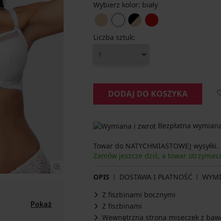
Wybierz kolor:
biały
Liczba sztuk:
DODAJ DO KOSZYKA
Bezpłatna wymiana 
Towar do NATYCHMIASTOWEJ wysyłki.
Zamów jeszcze dziś, a towar otrzymas
OPIS
DOSTAWA I PŁATNOŚĆ
WYM
Z fiszbinami bocznymi
Pokaż
Z fiszbinami
Wewnętrzna strona miseczek z baw