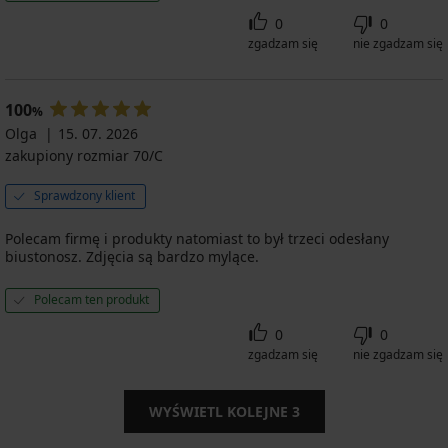
0
0
zgadzam się
nie zgadzam się
100
%
Olga
15. 07. 2026
zakupiony rozmiar 70/C
Sprawdzony klient
Polecam firmę i produkty natomiast to był trzeci odesłany
biustonosz. Zdjęcia są bardzo mylące.
Polecam ten produkt
0
0
zgadzam się
nie zgadzam się
WYŚWIETL KOLEJNE
3