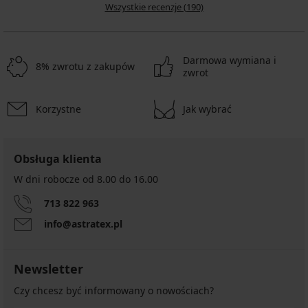
Wszystkie recenzje (190)
Darmowa wymiana i
8% zwrotu z zakupów
zwrot
Korzystne
Jak wybrać
Obsługa klienta
W dni robocze od 8.00 do 16.00
713 822 963
info@astratex.pl
Newsletter
Czy chcesz być informowany o nowościach?