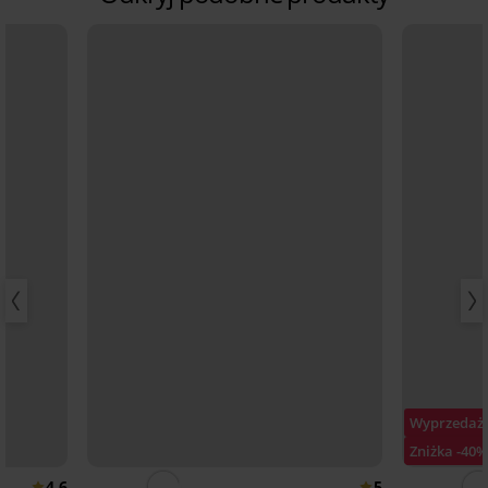
Wyprzedaż
Zniżka -40
4,6
5