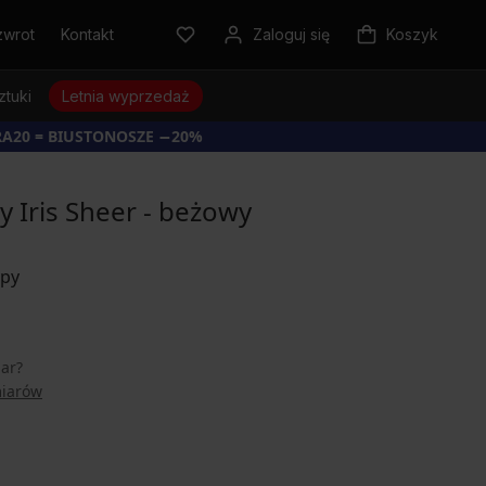
zwrot
Kontakt
Zaloguj się
Koszyk
ztuki
Letnia wyprzedaż
RA20 = BIUSTONOSZE −20%
 Iris Sheer - beżowy
iar?
miarów