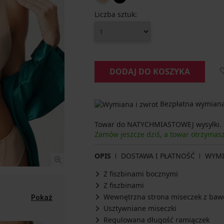
Liczba sztuk:
DODAJ DO KOSZYKA
Bezpłatna wymiana 
Towar do NATYCHMIASTOWEJ wysyłki.
Zamów jeszcze dziś, a towar otrzyma
OPIS
DOSTAWA I PŁATNOŚĆ
WYM
Z fiszbinami bocznymi
Z fiszbinami
Wewnętrzna strona miseczek z baw
Pokaż
Usztywniane miseczki
Regulowana długość ramiączek