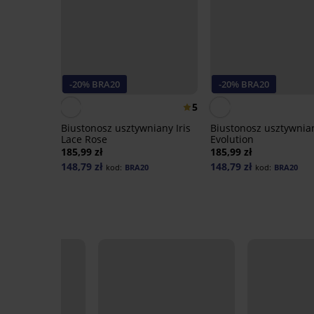
-20% BRA20
-20% BRA20
5
Biustonosz usztywniany Iris
Biustonosz usztywnia
Lace Rose
Evolution
185,99 zł
185,99 zł
148,79 zł
148,79 zł
kod:
BRA20
kod:
BRA20