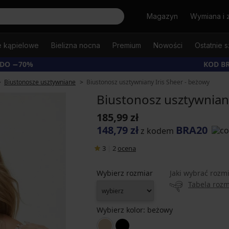
Szukaj
Magazyn
Wymiana i 
e kąpielowe
Bielizna nocna
Premium
Nowości
Ostatnie s
 DO −70%
KOD B
Biustonosze usztywniane
Biustonosz usztywniany Iris Sheer - beżowy
Biustonosz usztywniany
185,99 zł
148,79 zł
BRA20
z kodem
3
|
2
ocena
Wybierz rozmiar
Jaki wybrać rozm
Tabela roz
Wybierz kolor:
beżowy