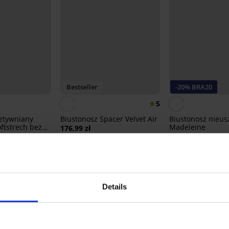
Bestseller
-20% BRA20
5
ztywniany
Biustonosz Spacer Velvet Air
Biustonosz nieus
ftstrech bez
Madeleine
176,99 zł
9 zł
176,99 zł
141,59 zł
kod:
BRA
Details
Z tej samej kolekcji