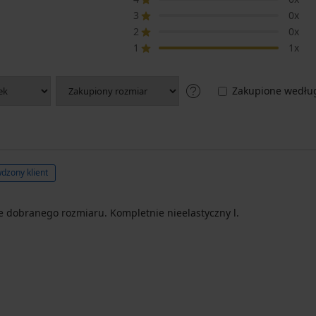
3
0x
2
0x
1
1x
Zakupione według
dzony klient
dobranego rozmiaru. Kompletnie nieelastyczny l.