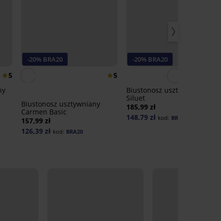
-20% BRA20
-20% BRA20
5
5
ny
Biustonosz usztywniany
Siluet
Biustonosz usztywniany
185,99 zł
Carmen Basic
148,79 zł
kod:
BRA20
157,99 zł
126,39 zł
kod:
BRA20