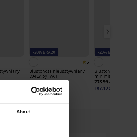
-20% BRA20
-20% BRA20
5
ztywniany
Biustonosz nieusztywniany
Biustonosz nieuszty
DAILY by IVA I
minimizer Honey
185,99 zł
233,99 zł
148,79 zł
187,19 zł
20
kod:
BRA20
kod:
BRA20
About