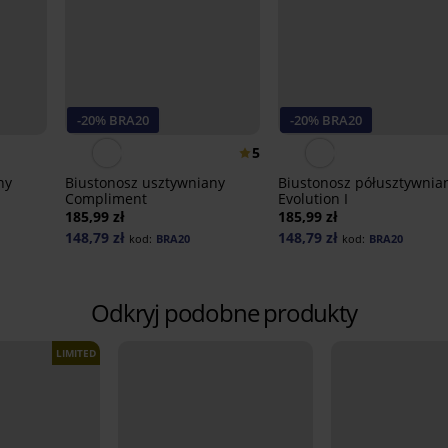
-20% BRA20
-20% BRA20
5
ny
Biustonosz usztywniany
Biustonosz półusztywnia
Compliment
Evolution I
185,99 zł
185,99 zł
148,79 zł
148,79 zł
kod:
BRA20
kod:
BRA20
Odkryj podobne produkty
LIMITED