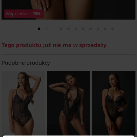
Wyprzedaż
-70%
Tego produktu już nie ma w sprzedaży
Podobne produkty