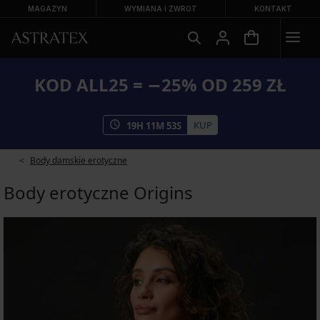
MAGAZYN
WYMIANA I ZWROT
KONTAKT
KOD ALL25 = −25% OD 259 ZŁ
KUP
19
H
11
M
52
S
Body damskie erotyczne
Body erotyczne Origins