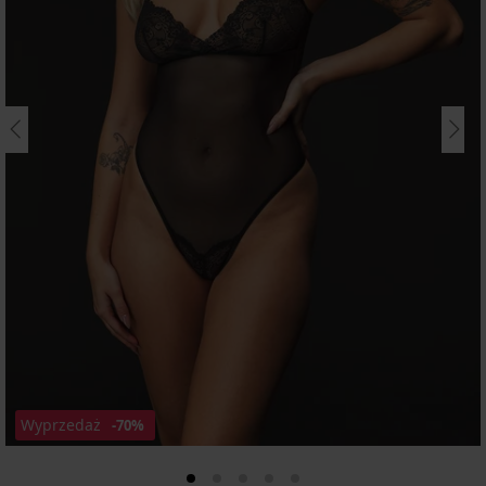
Wyprzedaż
-70%