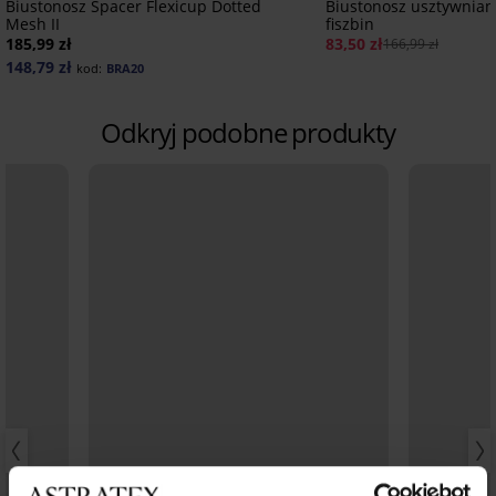
Biustonosz Spacer Flexicup Dotted
Biustonosz usztywniany
Mesh II
fiszbin
185,99 zł
83,50 zł
166,99 zł
148,79 zł
kod:
BRA20
Odkryj podobne produkty