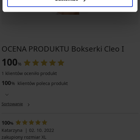
OCENA PRODUKTU Bokserki Cleo I
100
%
1 klientów oceniło produkt
100
%
klientów poleca produkt
Sortowanie
100
%
Katarzyna
02. 10. 2022
zakupiony rozmiar XL