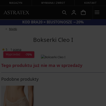
MAGAZYN
WYMIANA I ZWROT
KONTAKT
KOD BRA20 = BIUSTONOSZE −20%
Majtki
Bokserki Cleo I
5
|
1
ocena
Wyprzedaż
-70%
Tego produktu już nie ma w sprzedaży
Podobne produkty