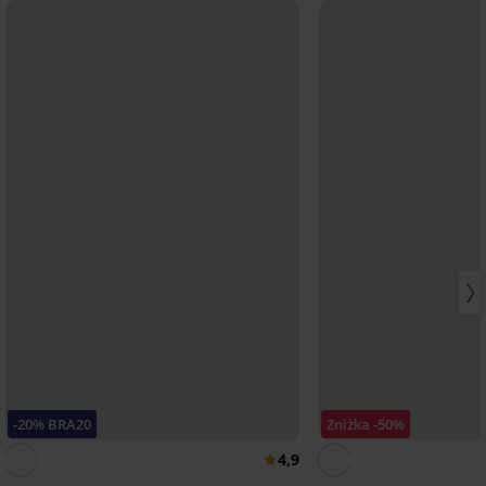
-20% BRA20
Zniżka -50%
4,9