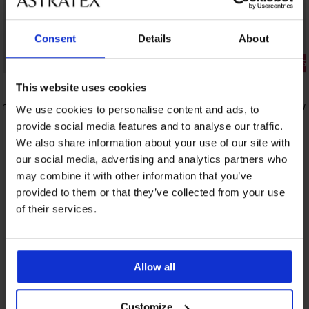
Consent
Details
About
3+1 GRATIS
3+1 GRATIS
5
5
This website uses cookies
em
Bokserki Carter z modalem
Bambusowe 
We use cookies to personalise content and ads, to
37,99 zł
47,99 zł
provide social media features and to analyse our traffic.
We also share information about your use of our site with
our social media, advertising and analytics partners who
may combine it with other information that you’ve
Z tej samej kolekcji
Pokaż
provided to them or that they’ve collected from your use
of their services.
Allow all
Customize