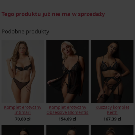
Tego produktu już nie ma w sprzedaży
Podobne produkty
Komplet erotyczny
Komplet erotyczny
Kuszący komplet
Intimari
Obsessive Blomentis
Keith
70,80 zł
154,69 zł
167,39 zł