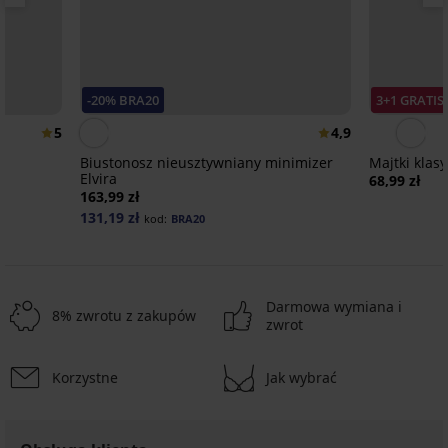
-20% BRA20
3+1 GRATIS
5
4,9
Biustonosz nieusztywniany minimizer
Majtki kla
Elvira
68,99 zł
163,99 zł
131,19 zł
kod:
BRA20
Darmowa wymiana i
8% zwrotu z zakupów
zwrot
Korzystne
Jak wybrać