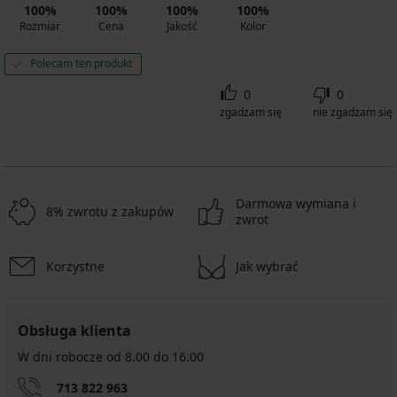
100%
100%
100%
100%
Rozmiar
Cena
Jakość
Kolor
Polecam ten produkt
0
0
zgadzam się
nie zgadzam się
Darmowa wymiana i
8% zwrotu z zakupów
zwrot
Korzystne
Jak wybrać
Obsługa klienta
W dni robocze od 8.00 do 16.00
713 822 963