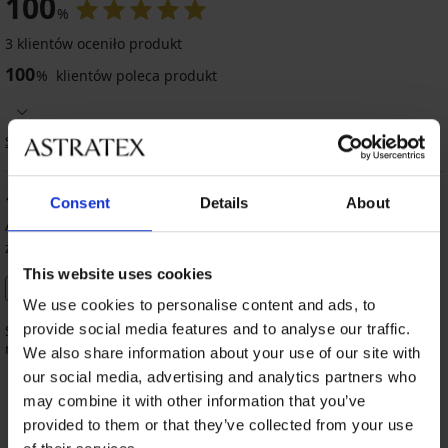
100
%
3 klientów oceniło produkt
100
%
klientów poleca produkt
Sortowanie
100
Consent
Details
About
%
Aurelia
13. 05. 2026
zakupiony rozmiar uni
This website uses cookies
Sprawdzony klient
We use cookies to personalise content and ads, to
provide social media features and to analyse our traffic.
Super kosmetyczka, bardzo ładny kolor, w środku przegódki na
np pędzelki
We also share information about your use of our site with
our social media, advertising and analytics partners who
may combine it with other information that you’ve
provided to them or that they’ve collected from your use
100%
100%
100%
100%