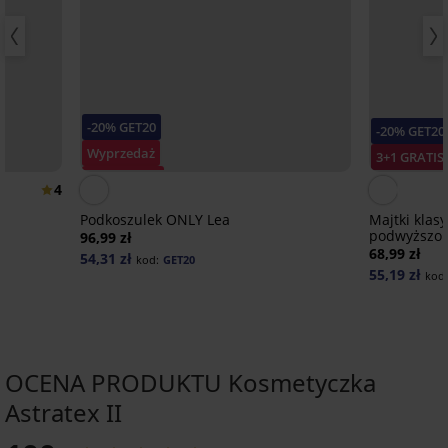
-20% GET20
-20% GET20
Wyprzedaż
3+1 GRATIS
Zniżka -30%
4
Podkoszulek ONLY Lea
Majtki klas
podwyższo
96,99 zł
68,99 zł
54,31 zł
kod:
GET20
55,19 zł
kod
OCENA PRODUKTU Kosmetyczka
Astratex II