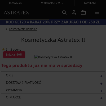
MAGAZYN
WYMIANA I ZWROT
KONTAKT
KOD GET20 = RABAT 20% PRZY ZAKUPACH OD 259 ZŁ
Kosmetyczki damskie
Kosmetyczka Astratex II
5
|
3
ocena
Zniżka
-50%
Tego produktu już nie ma w sprzedaży
OPIS
DOSTAWA I PŁATNOŚĆ
WYMIANA
O MARCE