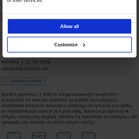
of their services.
Rozmiar
Cena
Jakość
Kolor
Polecam ten produkt
Allow all
0
0
zgadzam się
nie zgadzam się
Customize
100
%
Karolina
12. 05. 2026
zakupiony rozmiar uni
Sprawdzony klient
Bardzo pojemna i z dobrze zorganizowanym wnętrzem -
przegródki na wieczku (świetne na pędzle do makijażu) i
dodatkowe kieszonki wewnątrz ułatwiają utrzymanie porządku,
co najważniejsze zawsze jest pod ręką. Materiał przyjemny w
dotyku, estetyczny wygląd. Idealna na kosmetyki do makijażu, ale
sprawdzi się również do wielu innych rzeczy.