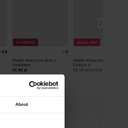
3+1 GRATIS
Zniżka -30%
4,8
5
Majtki klasyczne Jane z
Majtki klasyczne Extra
modalem
Stretch II
31,99 zł
25,19 zł
35,99 zł
About