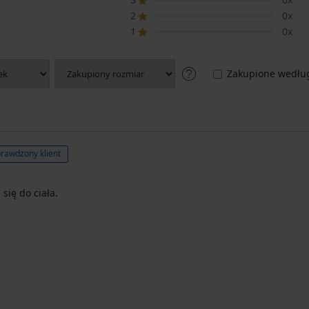
2
0x
1
0x
Zakupione według
rawdzony klient
się do ciała.