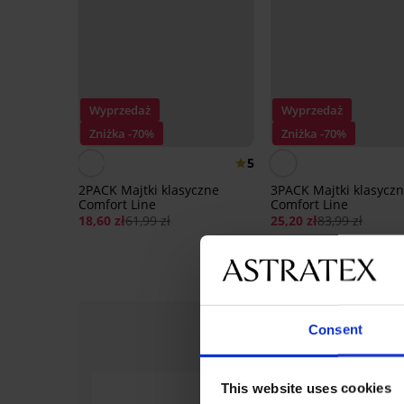
Wyprzedaż
Wyprzedaż
Zniżka -70%
Zniżka -70%
5
2PACK Majtki klasyczne
3PACK Majtki klasycz
Comfort Line
Comfort Line
18,60 zł
61,99 zł
25,20 zł
83,99 zł
Consent
This website uses cookies