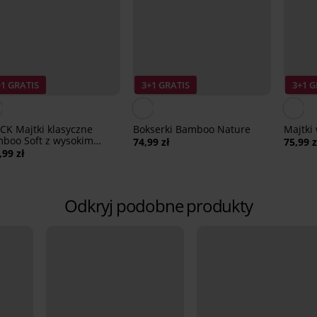
+1 GRATIS
3+1 GRATIS
3+1 G
CK Majtki klasyczne
Bokserki Bamboo Nature
Majtki
boo Soft z wysokim
74,99 zł
75,99 z
nem
,99 zł
Odkryj podobne produkty