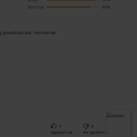
Rozmiar
84%
 poradnika dot. rozmiarów
1
0
zgadzam się
nie zgadzam się