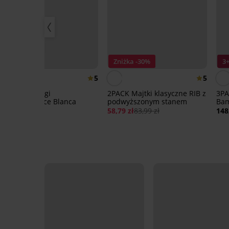
3+1 GRATIS
Bestseller
Zniżka -30%
3
5
5
Bawełniane figi
2PACK Majtki klasyczne RIB z
3PA
wyszczuplające Blanca
podwyższonym stanem
Bam
sta
65,99 zł
58,79 zł
83,99 zł
148