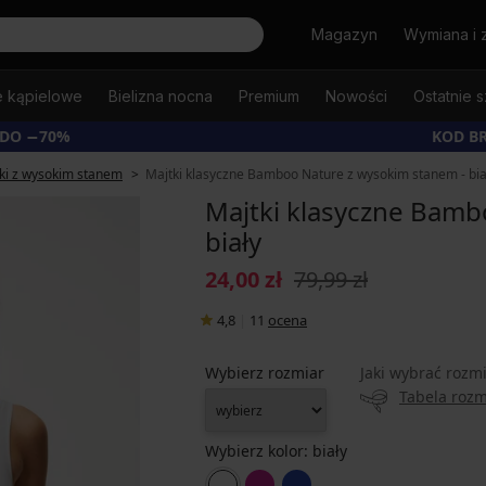
Szukaj
Magazyn
Wymiana i 
e kąpielowe
Bielizna nocna
Premium
Nowości
Ostatnie s
 DO −70%
KOD B
ki z wysokim stanem
Majtki klasyczne Bamboo Nature z wysokim stanem - bia
Majtki klasyczne Bamb
biały
24,00 zł
79,99 zł
4,8
|
11
ocena
Wybierz rozmiar
Jaki wybrać rozm
Tabela roz
Wybierz kolor:
biały