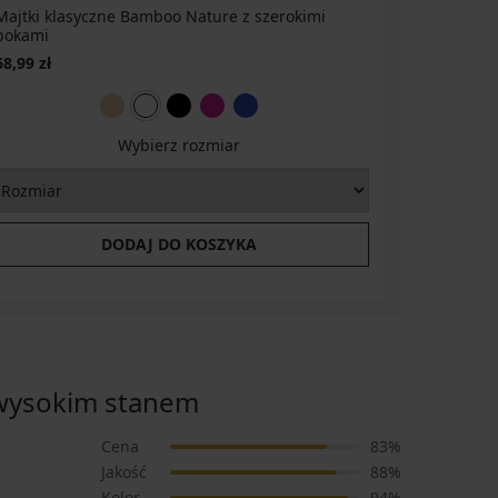
Majtki klasyczne Bamboo Nature z szerokimi
Majtki kl
bokami
stanem
68,99 zł
20,70 zł
6
Wybierz rozmiar
DODAJ DO KOSZYKA
wysokim stanem
Cena
83%
Jakość
88%
Kolor
94%