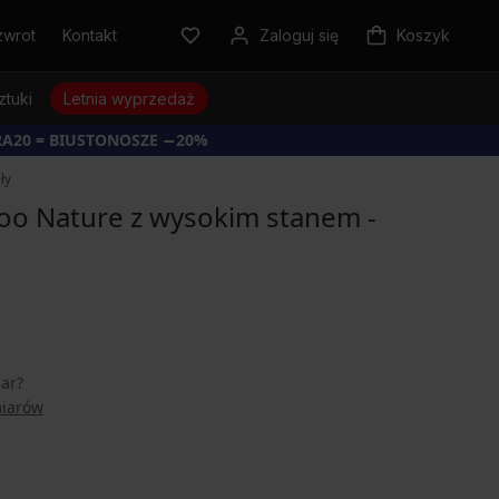
zwrot
Kontakt
Zaloguj się
Koszyk
ztuki
Letnia wyprzedaż
RA20 = BIUSTONOSZE −20%
ły
oo Nature z wysokim stanem -
iar?
miarów