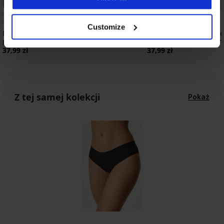
3+1 GRATIS
3+1 GRATIS
Customize
Majtki klasyczne Anna II z modalem i
Majtki klasyczne Nettie
podwyższonym stanem
podwyższonym stane
37,99 zł
37,99 zł
Z tej samej kolekcji
Pokaż