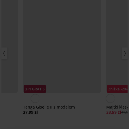
3+1 GRATIS
Zniżka -20%
Tanga Giselle II z modalem
Majtki klas
37,99 zł
33,59 zł
41,99