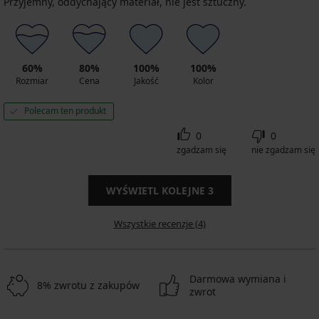
Przyjemny, oddychający materiał, nie jest sztuczny.
60%
80%
100%
100%
Rozmiar
Cena
Jakość
Kolor
Polecam ten produkt
0
0
zgadzam się
nie zgadzam się
WYŚWIETL KOLEJNE
3
Wszystkie recenzje (4)
Darmowa wymiana i
8% zwrotu z zakupów
zwrot