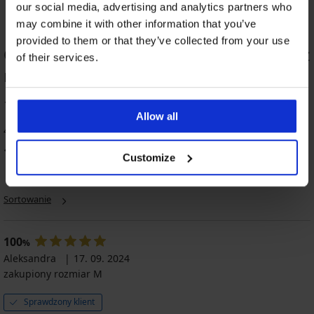
our social media, advertising and analytics partners who
may combine it with other information that you’ve
provided to them or that they’ve collected from your use
OCENA PRODUKTU Majtki Sara Purity z
of their services.
nogawkami
100
%
Allow all
4 klientów oceniło produkt
100
%
klientów poleca produkt
Customize
Sortowanie
100
%
Aleksandra
17. 09. 2024
zakupiony rozmiar M
Sprawdzony klient