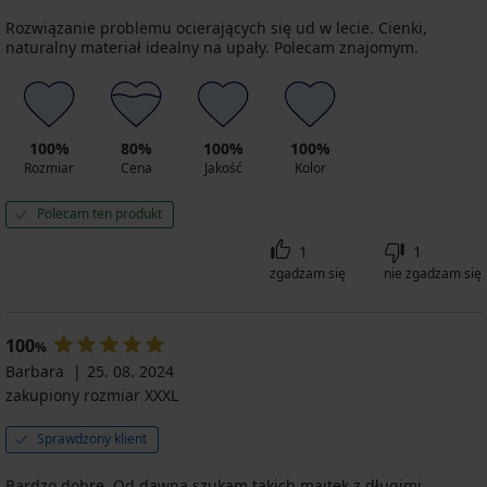
Rozwiązanie problemu ocierających się ud w lecie. Cienki,
naturalny materiał idealny na upały. Polecam znajomym.
100%
80%
100%
100%
Rozmiar
Cena
Jakość
Kolor
Polecam ten produkt
1
1
zgadzam się
nie zgadzam się
100
%
Barbara
25. 08. 2024
zakupiony rozmiar XXXL
Sprawdzony klient
Bardzo dobre. Od dawna szukam takich majtek z długimi