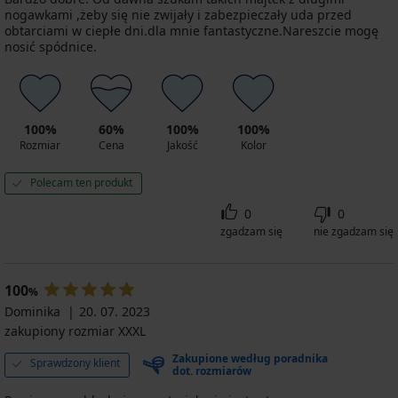
nogawkami ,żeby się nie zwijały i zabezpieczały uda przed
obtarciami w ciepłe dni.dla mnie fantastyczne.Nareszcie mogę
nosić spódnice.
100%
60%
100%
100%
Rozmiar
Cena
Jakość
Kolor
Polecam ten produkt
0
0
zgadzam się
nie zgadzam się
100
%
Dominika
20. 07. 2023
zakupiony rozmiar XXXL
Zakupione według poradnika
Sprawdzony klient
dot. rozmiarów