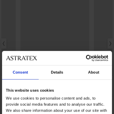
Consent
Details
About
-20% BRA20
Bestseller
5
4,9
 stroju
Biustonosz zmniejszający Spacer 3D Gia
This website uses cookies
Minimizer
Biustonosz
222,99 zł
We use cookies to personalise content and ads, to
222,99 zł
178,39 zł
kod:
BRA20
provide social media features and to analyse our traffic.
We also share information about your use of our site with