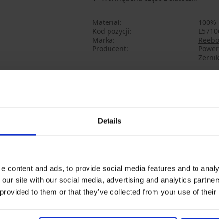
Materiał
100% 
Kod pozycji
L5710
Marka
Reebo
Producent
Powerp
Żerni
Może Ci się spodobać
Details
e content and ads, to provide social media features and to analy
 our site with our social media, advertising and analytics partn
 provided to them or that they’ve collected from your use of their