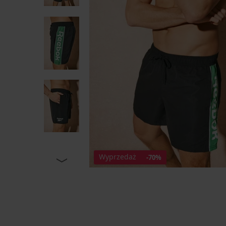
Wyprzedaż
-70%