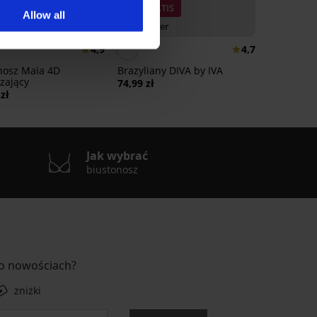
3+1 GRATIS
Allow all
eller
Bestseller
4,9
4,7
nosz Maia 4D
Brazyliany DIVA by IVA
zający
74,99 zł
zł
Jak wybrać
biustonosz
 o nowościach?
zniżki