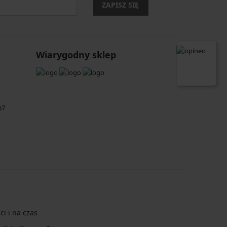
ZAPISZ SIĘ
Wiarygodny sklep
p?
i i na czas