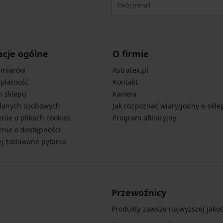
acje ogólne
O firmie
zmiarów
Astratex.pl
 płatność
Kontakt
n sklepu
Kariera
danych osobowych
Jak rozpoznać wiarygodny e-skle
nie o plikach cookies
Program afiliacyjny
nie o dostępności
ej zadawane pytania
Przewoźnicy
Produkty zawsze najwyższej jakośc