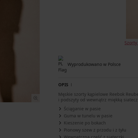
Szort
Wyprodukowano w Polsce
OPIS
Męskie szorty kąpielowe Reebok Reuben 
i podszyty od wewnątrz miękką siatecz
Ściąganie w pasie
Guma w tunelu w pasie
Kieszenie po bokach
Pionowy szew z przodu i z tyłu
Wewnętrzna część z siateczki