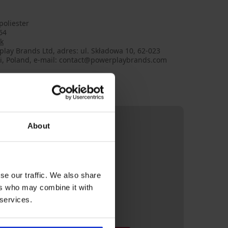
poliester
64
k
lay Brands Ltd, adres: ul. Składowa 10, 62-023
ki, Poland, e-mail: contact@powerplaybrands.com
About
se our traffic. We also share
ers who may combine it with
 services.