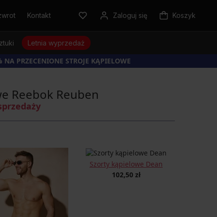
zwrot
Kontakt
Zaloguj się
Koszyk
ztuki
Letnia wyprzedaż
% NA PRZECENIONE STROJE KĄPIELOWE
owe Reebok Reuben
sprzedaży
Szorty kąpielowe Dean
102,50 zł