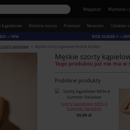
Szukaj
Magazyn
Wymiana i 
e kąpielowe
Bielizna nocna
Premium
Nowości
Ostatnie s
 DO −70%
KOD SUN20 = −20
 szorty kąpielowe
Męskie szorty kąpielowe Reebok Reuben
Męskie szorty kąpiel
Tego produktu już nie ma w 
Podobne produkty
Szorty kąpielowe MEN-A
Summer Paradise
55,99 zł