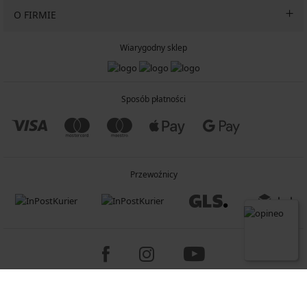
O FIRMIE
Wiarygodny sklep
Sposób płatności
Przewoźnicy
Copyright 2005-2026 © ASTRATEX a.s.
Programia - B2C, B2B, advanced e-commerce solutions