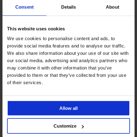
Consent
Details
About
This website uses cookies
We use cookies to personalise content and ads, to
Z tej samej kolekcji
provide social media features and to analyse our traffic.
We also share information about your use of our site with
our social media, advertising and analytics partners who
may combine it with other information that you’ve
-60%
ED
ITED
IMITED
LIMITED
LIMITED
provided to them or that they’ve collected from your use
4,6
of their services.
Piżama
Damska
Bawełniana
PREMIUM
Night
piżama
piżama
Komplet
Satynowa
Hearts
Dream
damska
z
piżama
z
Love
Medelin
modalu
Allow all
Bluebella
krótkimi
z
Stripe
Cabo
Leonora
nogawkami
długimi
z
Print
krótka
nogawkami
krótkimi...
222,99
krótki
Customize
342,99
231,99
222,99
2
zł
w
zł
zł
zł