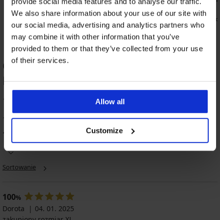
provide social media features and to analyse our traffic.
139,49 zł
kod:
ALL25
185,99 zł
We also share information about your use of our site with
139,49 zł
ko
our social media, advertising and analytics partners who
may combine it with other information that you’ve
provided to them or that they’ve collected from your use
of their services.
OCENA PRODUKTU Szorty kąpielowe
Parker
100
Allow all
%
1 klientów oceniło produkt
Customize
100
%
klientów poleca produkt
Sortowanie
100
%
Dorota
04. 01. 2025
zakupiony rozmiar XL