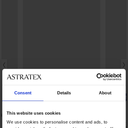
Consent
Details
About
-25% ALL25
-25% ALL25
4,9
4,9
This website uses cookies
ity T-
Biustonosz Spacer Flexicup Dotted
Mesh II
We use cookies to personalise content and ads, to
Biustonosz 
185,99 zł
Control Del