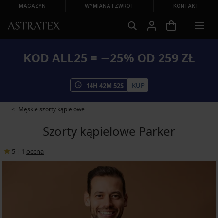
MAGAZYN
WYMIANA I ZWROT
KONTAKT
KOD ALL25 = −25% OD 259 ZŁ
KUP
14
H
42
M
52
S
Męskie szorty kąpielowe
Szorty kąpielowe Parker
5
|
1
ocena