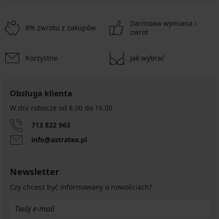
Darmowa wymiana i
8% zwrotu z zakupów
zwrot
Korzystne
Jak wybrać
Obsługa klienta
W dni robocze od 8.00 do 16.00
713 822 963
info@astratex.pl
Newsletter
Czy chcesz być informowany o nowościach?