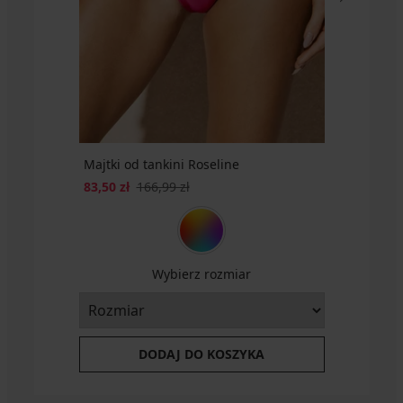
417,99
zł
zł
zł
Majtki od tankini Roseline
83,50 zł
166,99 zł
Wybierz rozmiar
DODAJ DO KOSZYKA