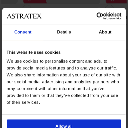
Zniżka -70%
Zniżka -50%
5
Majtki od stroju kąpielowego tankini
Top od tank
Admire
74,50 zł
148,
31,80 zł
105,99 zł
Consent
Details
About
Odkryj podobne produkty
This website uses cookies
LIMITED
LIMITED
We use cookies to personalise content and ads, to
provide social media features and to analyse our traffic.
We also share information about your use of our site with
our social media, advertising and analytics partners who
may combine it with other information that you’ve
provided to them or that they’ve collected from your use
of their services.
Allow all