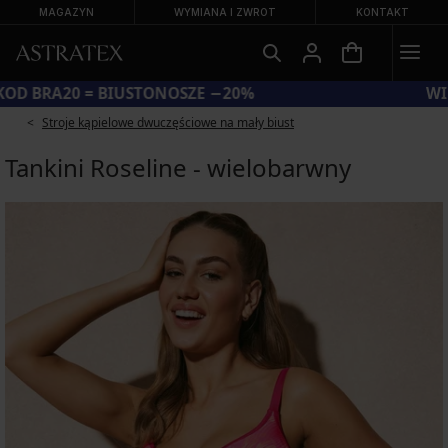
MAGAZYN
WYMIANA I ZWROT
KONTAKT
KOD BRA20 = BIUSTONOSZE −20%
Stroje kąpielowe dwuczęściowe na mały biust
Tankini Roseline - wielobarwny