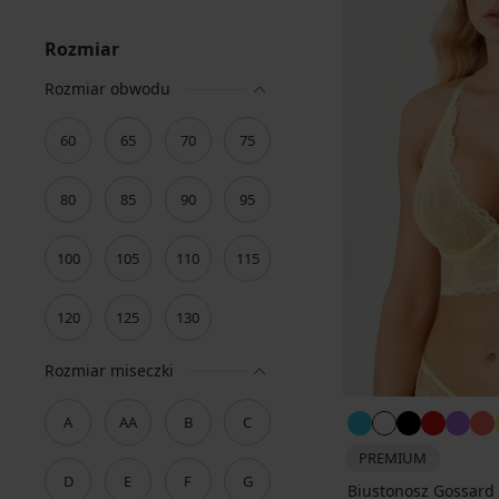
Rozmiar
Rozmiar obwodu
60
65
70
75
80
85
90
95
100
105
110
115
120
125
130
Rozmiar miseczki
A
AA
B
C
PREMIUM
D
E
F
G
Biustonosz Gossard