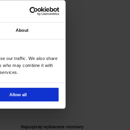
About
se our traffic. We also share
ers who may combine it with
 services.
Allow all
Najczęściej wybierane rozmiary