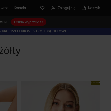
zwrot
Kontakt
Zaloguj się
Koszyk
ztuki
Letnia wyprzedaż
% NA PRZECENIONE STROJE KĄPIELOWE
żółty
LIMITED