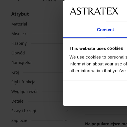
Atrybut
Materiał
Consent
Miseczki
PREMIUM
Fiszbiny
This website uses cookies
Biustonosz usztywn
Obwód
383,99 zł
We use cookies to personalis
Ramiączka
information about your use of
other information that you’ve
Krój
Styl i funkcja
Wygląd i wzór
Detale
Szwy i brzegi
Zapięcie
Najpopularniejsze ma