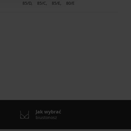
85/D
85/C
85/E
80/E
Jak wybrać
biustonosz