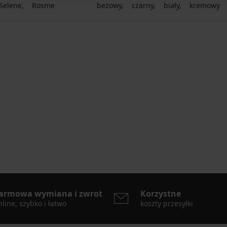
Selene
Rosme
beżowy
czarny
biały
kremowy
armowa wymiana i zwrot
Korzystne
line, szybko i łatwo
koszty przesyłki