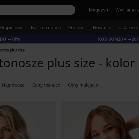
Szukaj
Magazyn
Wymiana i 
e kąpielowe
Bielizna nocna
Premium
Nowości
Ostatnie s
 DO −70%
KOD SUN20 = −20
nosze plus size
tonosze plus size - kolor 
Najnowsze
Ceny rosnąco
Ceny malejąco