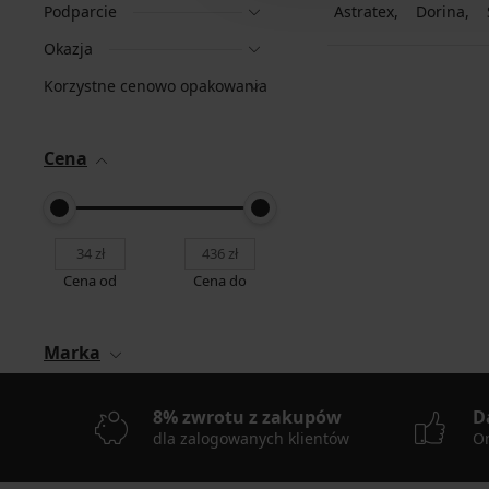
Podparcie
Astratex
Dorina
Okazja
Korzystne cenowo opakowania
Cena
Cena od
Cena do
Marka
8% zwrotu z zakupów
D
dla zalogowanych klientów
On