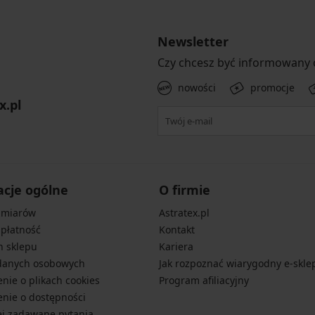
Newsletter
Czy chcesz być informowany
nowości
promocje
x.pl
acje ogólne
O firmie
zmiarów
Astratex.pl
 płatność
Kontakt
n sklepu
Kariera
danych osobowych
Jak rozpoznać wiarygodny e-skle
nie o plikach cookies
Program afiliacyjny
nie o dostępności
ej zadawane pytania