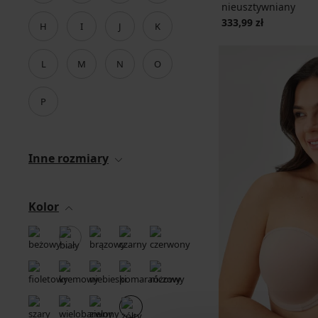
nieusztywniany
333,99 zł
H
I
J
K
L
M
N
O
P
Inne rozmiary
Kolor