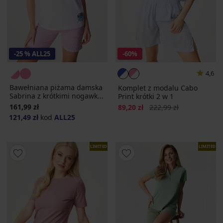
-25 % ALL25
-60%
4,6
Bawełniana piżama damska
Komplet z modalu Cabo
Sabrina z krótkimi nogawk...
Print krótki 2 w 1
161,99 zł
Zniżka
Pierwotna cena
89,20 zł
222,99 zł
121,49 zł
kod
ALL25
LIMITED
LIMITED