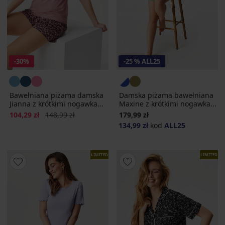
-30%
-25 % ALL25
Bawełniana piżama damska
Damska piżama bawełniana
Jianna z krótkimi nogawka...
Maxine z krótkimi nogawka...
Zniżka
Pierwotna cena
104,29 zł
148,99 zł
179,99 zł
134,99 zł
kod
ALL25
LIMITED
LIMITED