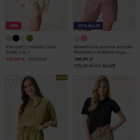
-50%
-25 % ALL25
Komplet z modalu Cabo
Bawełniana piżama damska
krótki 2 w 1
Pointelle z krótkimi noga...
Zniżka
Pierwotna cena
102,50 zł
204,99 zł
166,99 zł
125,24 zł
kod
ALL25
LIMITED