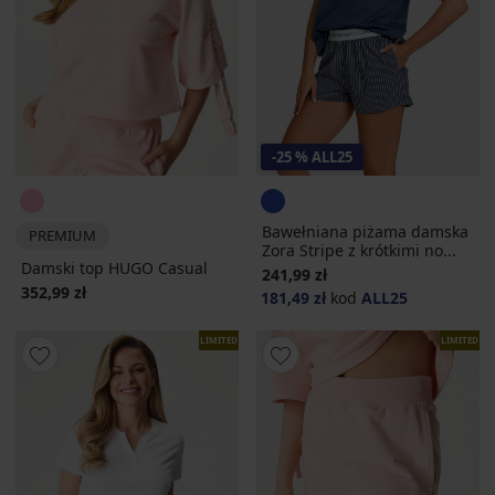
-25 % ALL25
Bawełniana piżama damska
PREMIUM
Zora Stripe z krótkimi no...
Damski top HUGO Casual
241,99 zł
352,99 zł
181,49 zł
kod
ALL25
LIMITED
LIMITED