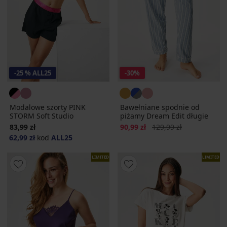
-25 % ALL25
-30%
Modalowe szorty PINK
Bawełniane spodnie od
STORM Soft Studio
piżamy Dream Edit długie
Zniżka
Pierwotna cena
83,99 zł
90,99 zł
129,99 zł
62,99 zł
kod
ALL25
LIMITED
LIMITED