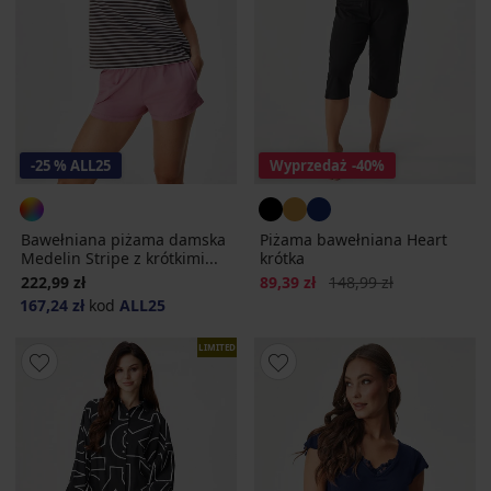
-25 % ALL25
Wyprzedaż
-40%
Bawełniana piżama damska
Piżama bawełniana Heart
Medelin Stripe z krótkimi...
krótka
Zniżka
Pierwotna cena
222,99 zł
89,39 zł
148,99 zł
167,24 zł
kod
ALL25
LIMITED