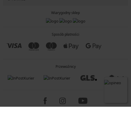
Wiarygodny sklep
Sposób płatności
Przewoźnicy
Copyright 2005-2026 © ASTRATEX a.s.
Programia - B2C, B2B, advanced e-commerce solutions