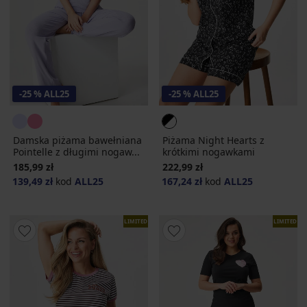
-25 % ALL25
-25 % ALL25
Damska piżama bawełniana
Piżama Night Hearts z
Pointelle z długimi nogaw...
krótkimi nogawkami
185,99 zł
222,99 zł
139,49 zł
kod
ALL25
167,24 zł
kod
ALL25
LIMITED
LIMITED