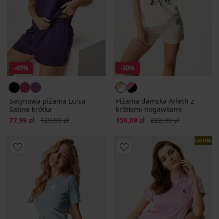
-40%
-30%
Satynowa piżama Luisa
Piżama damska Arleth z
Satine krótka
krótkimi nogawkami
Zniżka
Pierwotna cena
Zniżka
Pierwotna cena
77,99 zł
129,99 zł
156,09 zł
222,99 zł
LIMITED