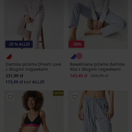
-25 % ALL25
-30%
Damska piżama Dream Love
Bawełniana piżama damska
z długimi nogawkami
Alia z długimi nogawkami
Zniżka
Pierwotna cena
231,99 zł
143,49 zł
204,99 zł
173,99 zł
kod
ALL25
LIMITED