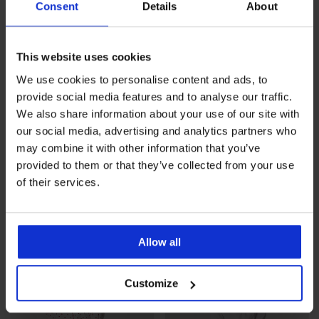
Consent
Details
About
This website uses cookies
We use cookies to personalise content and ads, to
provide social media features and to analyse our traffic.
-25 % ALL25
-25 % ALL25
We also share information about your use of our site with
our social media, advertising and analytics partners who
may combine it with other information that you’ve
Damska piżama bawełniana
Bawełniana piżama damska
provided to them or that they’ve collected from your use
Pointelle z długimi nogaw...
Sabrina z krótkimi nogawk...
of their services.
185,99 zł
161,99 zł
139,49 zł
kod
ALL25
121,49 zł
kod
ALL25
LIMITED
LIMITED
Allow all
Customize