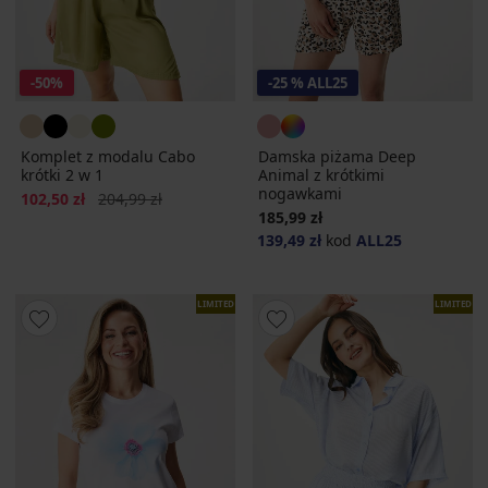
-50%
-25 % ALL25
Komplet z modalu Cabo
Damska piżama Deep
krótki 2 w 1
Animal z krótkimi
nogawkami
Zniżka
Pierwotna cena
102,50 zł
204,99 zł
185,99 zł
139,49 zł
kod
ALL25
LIMITED
LIMITED