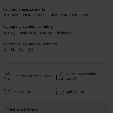
Najpopularniejsze marki
Astratex
PINK STORM
Dkaren Sp. z o.o.
Jadea
Najczęściej wybierane kolory
czarny
niebieski
różowy
fioletowy
Najczęściej wybierane rozmiary
L
M
XL
XXL
Darmowa wymiana i
8% zwrotu z zakupów
zwrot
Korzystne
Jak wybrać
Obsługa klienta