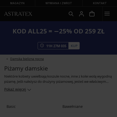
MAGAZYN
WYMIANA I ZWROT
KONTAKT
KOD ALL25 = −25% OD 259 ZŁ
KUP
11
H
27
M
02
S
Damska bielizna nocna
Piżamy damskie
Niektóre kobiety uwielbiają koszule nocne, inne z kolei wolą wygodną
piżamę. Jeśli należysz do drużyny piżamowej, jesteś we właściwym
miejscu. U nas możesz wybierać spośród piżam damskich wszystkich
Pokaż więcej
typów i rozmiarów - od wygodnych bawełnianych modeli, przez
seksowne satynowe piżamy, po modele ciążowe dla przyszłych mam
oraz fasony dla kobiet o pełnych kształtach. Niezależnie od tego, czy
Basic
Bawełniane
jesteś fanką minimalizm, czy raczej wolisz nieco bardziej romantyczny
styl, u nas na pewno znajdziesz swojego piżamowego faworyta.