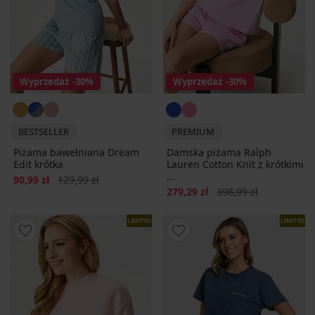
Wyprzedaż
-30%
Wyprzedaż
-30%
BESTSELLER
PREMIUM
Piżama bawełniana Dream
Damska piżama Ralph
Edit krótka
Lauren Cotton Knit z krótkimi
...
Zniżka
Pierwotna cena
90,99 zł
129,99 zł
Zniżka
Pierwotna cena
279,29 zł
398,99 zł
LIMITED
LIMITED