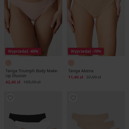
Wyprzedaż
-60%
Wyprzedaż
-70%
Tanga Triumph Body Make-
Tanga Abena
Up Illusion
Zniżka
Pierwotna cena
11,40 zł
37,99 zł
Zniżka
Pierwotna cena
42,40 zł
105,99 zł