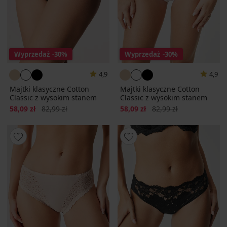
Wyprzedaż
-30%
Wyprzedaż
-30%
4,9
4,9
Majtki klasyczne Cotton
Majtki klasyczne Cotton
Classic z wysokim stanem
Classic z wysokim stanem
Zniżka
Pierwotna cena
Zniżka
Pierwotna cena
58,09 zł
82,99 zł
58,09 zł
82,99 zł