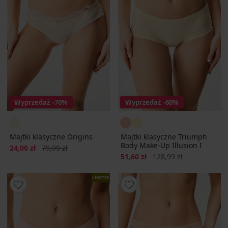
Wyprzedaż
-70%
Wyprzedaż
-60%
Majtki klasyczne Origins
Majtki klasyczne Triumph
Body Make-Up Illusion I
Zniżka
Pierwotna cena
24,00 zł
79,99 zł
Zniżka
Pierwotna cena
51,60 zł
128,99 zł
LIMITED