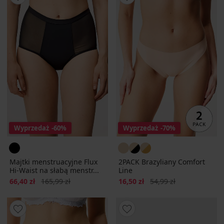
Wyprzedaż
-60%
Wyprzedaż
-70%
Majtki menstruacyjne Flux
2PACK Brazyliany Comfort
Hi-Waist na słabą menstr...
Line
Zniżka
Pierwotna cena
Zniżka
Pierwotna cena
66,40 zł
165,99 zł
16,50 zł
54,99 zł