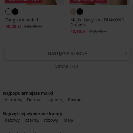
Tanga Amanda I
Majtki klasyczne DIAMOND
Dreams
Zniżka
Pierwotna cena
40,20 zł
133,99 zł
Zniżka
Pierwotna cena
42,90 zł
142,99 zł
NASTĘPNA STRONA
Strona 1/10
Najpopularniejsze marki
Astratex
Dorina
Lapinee
Rosme
Najczęściej wybierane kolory
beżowy
czarny
różowy
biały