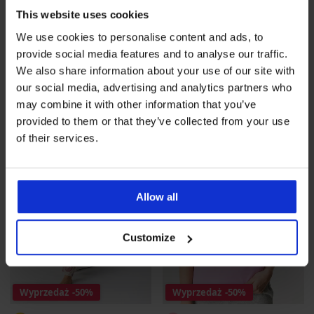
This website uses cookies
PREMIUM
PREMIUM
We use cookies to personalise content and ads, to
Damska koszula nocna Ralph
Piżama Ralph Lauren Woven
Lauren Cotton Lawn krót...
Lawn Notch Collar długa
provide social media features and to analyse our traffic.
Zniżka
Pierwotna cena
444,99 zł
324,50 zł
648,99 zł
We also share information about your use of our site with
our social media, advertising and analytics partners who
LIMITED
LIMITED
may combine it with other information that you’ve
provided to them or that they’ve collected from your use
of their services.
Allow all
Customize
Wyprzedaż
-50%
Wyprzedaż
-50%