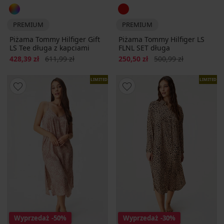
PREMIUM
PREMIUM
Piżama Tommy Hilfiger Gift
Piżama Tommy Hilfiger LS
LS Tee długa z kapciami
FLNL SET długa
Zniżka
Pierwotna cena
Zniżka
Pierwotna cena
428,39 zł
611,99 zł
250,50 zł
500,99 zł
LIMITED
LIMITED
Wyprzedaż
-50%
Wyprzedaż
-30%