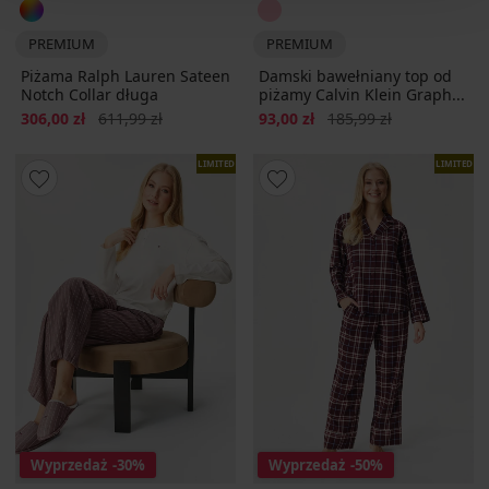
PREMIUM
PREMIUM
Piżama Ralph Lauren Sateen
Damski bawełniany top od
Notch Collar długa
piżamy Calvin Klein Graph...
Zniżka
Pierwotna cena
Zniżka
Pierwotna cena
306,00 zł
611,99 zł
93,00 zł
185,99 zł
LIMITED
LIMITED
Wyprzedaż
-30%
Wyprzedaż
-50%