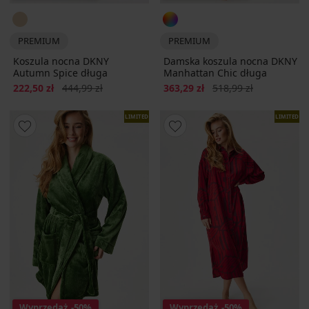
PREMIUM
PREMIUM
Koszula nocna DKNY
Damska koszula nocna DKNY
Autumn Spice długa
Manhattan Chic długa
Zniżka
Pierwotna cena
Zniżka
Pierwotna cena
222,50 zł
444,99 zł
363,29 zł
518,99 zł
LIMITED
LIMITED
Wyprzedaż
-50%
Wyprzedaż
-50%