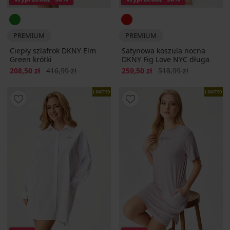
PREMIUM
PREMIUM
Ciepły szlafrok DKNY Elm
Satynowa koszula nocna
Green krótki
DKNY Fig Love NYC długa
Zniżka
Pierwotna cena
Zniżka
Pierwotna cena
208,50 zł
416,99 zł
259,50 zł
518,99 zł
LIMITED
LIMITED