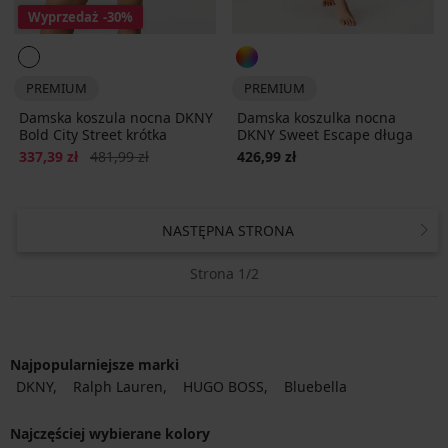
Wyprzedaż
-30%
PREMIUM
PREMIUM
Damska koszula nocna DKNY
Damska koszulka nocna
Bold City Street krótka
DKNY Sweet Escape długa
Zniżka
Pierwotna cena
337,39 zł
481,99 zł
426,99 zł
NASTĘPNA STRONA
Strona 1/2
Najpopularniejsze marki
DKNY
Ralph Lauren
HUGO BOSS
Bluebella
Najczęściej wybierane kolory