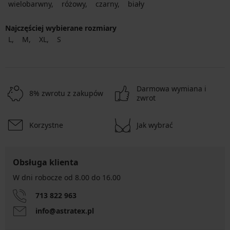
wielobarwny
różowy
czarny
biały
Najczęściej wybierane rozmiary
L
M
XL
S
Darmowa wymiana i
8% zwrotu z zakupów
zwrot
Korzystne
Jak wybrać
Obsługa klienta
W dni robocze od 8.00 do 16.00
713 822 963
info@astratex.pl