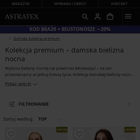
MAGAZYN
WYMIANA I ZWROT
KONTAKT
KOD BRA20 = BIUSTONOSZE −20%
Damska kolekcja premium
Kolekcja premium – damska bielizna
nocna
Wyboru bielizny nocnej nie powinnaś lekceważyć – na sen
przeznaczamy aż jedną trzecią życia. Kolekcja damskiej bielizny nocnej
obejmuje modele znanych na całym świecie marek, które, choć różnią
Pokaż więcej
się designem, łączą dopracowane kroje, wysokogatunkowe materiały i
akcent położony na wygodę. Podaruj sobie luksusową bieliznę nocną,
która zapewni niezakłócony wypoczynek.
FILTROWANIE
Sortuj według:
TOP
LIMITED
LIMITED