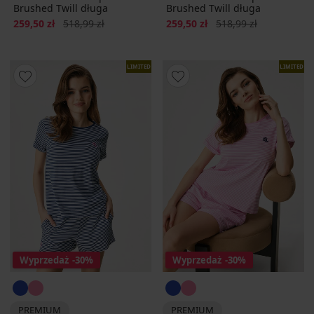
Brushed Twill długa
Brushed Twill długa
Zniżka
Pierwotna cena
Zniżka
Pierwotna cena
259,50 zł
518,99 zł
259,50 zł
518,99 zł
LIMITED
LIMITED
Wyprzedaż
-30%
Wyprzedaż
-30%
PREMIUM
PREMIUM