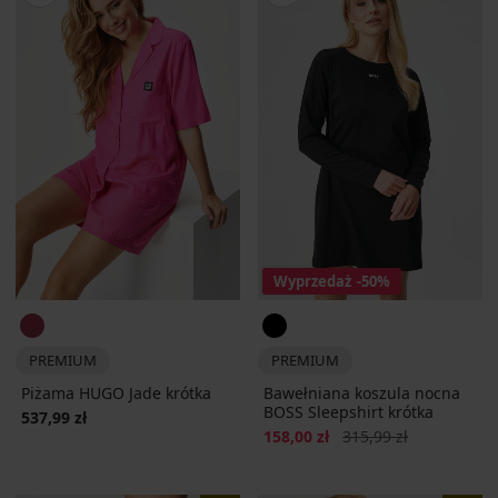
Wyprzedaż
-50%
PREMIUM
PREMIUM
Piżama HUGO Jade krótka
Bawełniana koszula nocna
BOSS Sleepshirt krótka
537,99 zł
Zniżka
Pierwotna cena
158,00 zł
315,99 zł