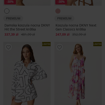
-30%
-30%
PREMIUM
PREMIUM
Damska koszula nocna DKNY
Koszula nocna DKNY Next
Hit the Street krótka
Gen Classics krótka
Zniżka
Pierwotna cena
Zniżka
Pierwotna cena
337,39 zł
481,99 zł
247,09 zł
352,99 zł
LIMITED
LIMITED