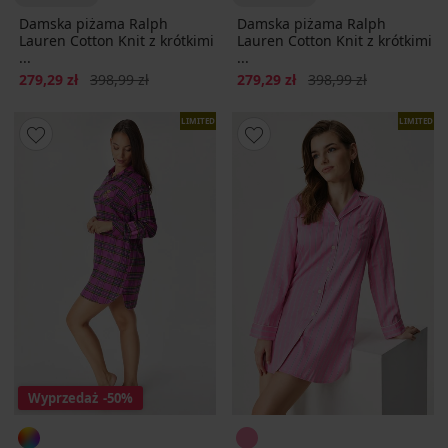
Damska piżama Ralph
Damska piżama Ralph
Lauren Cotton Knit z krótkimi
Lauren Cotton Knit z krótkimi
...
...
Zniżka
Pierwotna cena
Zniżka
Pierwotna cena
279,29 zł
398,99 zł
279,29 zł
398,99 zł
LIMITED
LIMITED
Wyprzedaż
-50%