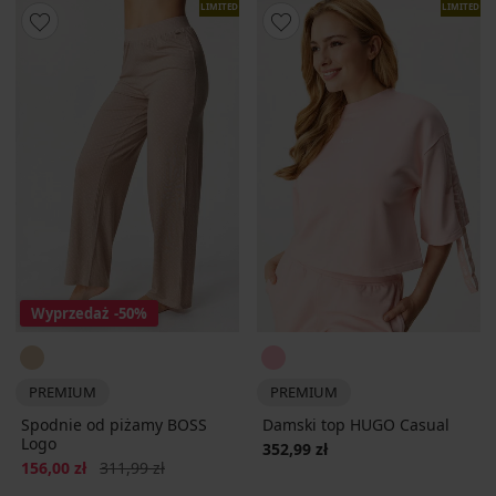
LIMITED
LIMITED
Wyprzedaż
-50%
PREMIUM
PREMIUM
Spodnie od piżamy BOSS
Damski top HUGO Casual
Logo
352,99 zł
Zniżka
Pierwotna cena
156,00 zł
311,99 zł