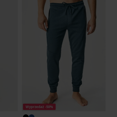
Wyprzedaż
-50%