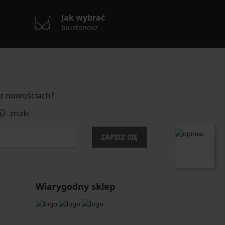
Jak wybrać
biustonosz
 o nowościach?
zniżki
ZAPISZ SIĘ
Wiarygodny sklep