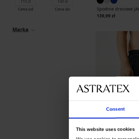
Spodnie dresowe J
Cena od
Cena do
139,99 zł
Marka
Consent
This website uses cookies
We use cookies to personalis