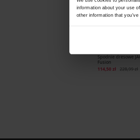
information about your use of
other information that you’ve
Wyprzedaż
-50%
Spodnie dresowe JA
Fusion
Zniżka
Pierwotna 
114,50 zł
228,99 zł