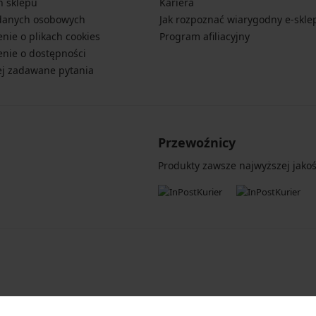
n sklepu
Kariera
danych osobowych
Jak rozpoznać wiarygodny e-skle
nie o plikach cookies
Program afiliacyjny
nie o dostępności
ej zadawane pytania
Przewoźnicy
Produkty zawsze najwyższej jakośc