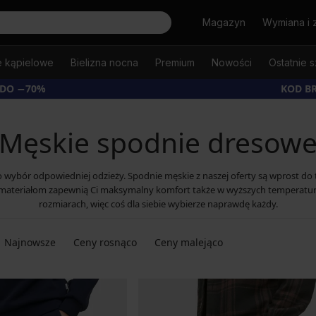
Szukaj
Magazyn
Wymiana i 
e kąpielowe
Bielizna nocna
Premium
Nowości
Ostatnie s
 DO −70%
KOD B
Męskie spodnie dresow
o wybór odpowiedniej odzieży. Spodnie męskie z naszej oferty są wprost do 
nym materiałom zapewnią Ci maksymalny komfort także w wyższych tempera
rozmiarach, więc coś dla siebie wybierze naprawdę każdy.
Najnowsze
Ceny rosnąco
Ceny malejąco