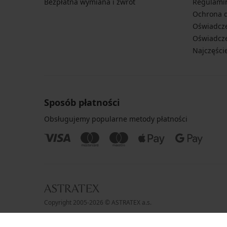
Bezpłatna wymiana i zwrot
Regulami
Ochrona 
Oświadcze
Oświadcze
Najczęści
Sposób płatności
Obsługujemy popularne metody płatności
Copyright 2005-2026 © ASTRATEX a.s.