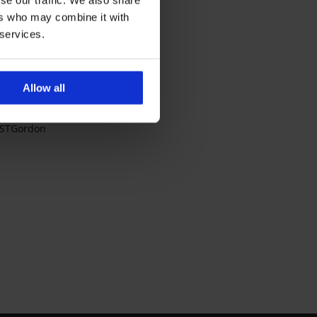
ers who may combine it with
 services.
Allow all
PSTGordon