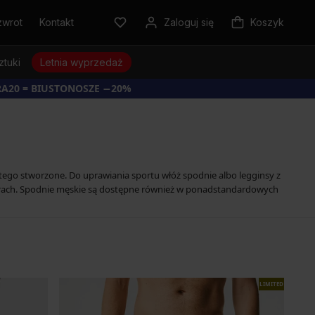
zwrot
Kontakt
Zaloguj się
Koszyk
ztuki
Letnia wyprzedaż
RA20 = BIUSTONOSZE −20%
e
tego stworzone. Do uprawiania sportu włóż spodnie albo legginsy z
turach. Spodnie męskie są dostępne również w ponadstandardowych
LIMITED