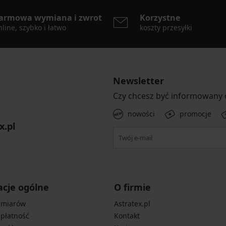
armowa wymiana i zwrot
Korzystne
line, szybko i łatwo
koszty przesyłki
Newsletter
Czy chcesz być informowany
nowości
promocje
x.pl
acje ogólne
O firmie
zmiarów
Astratex.pl
 płatność
Kontakt