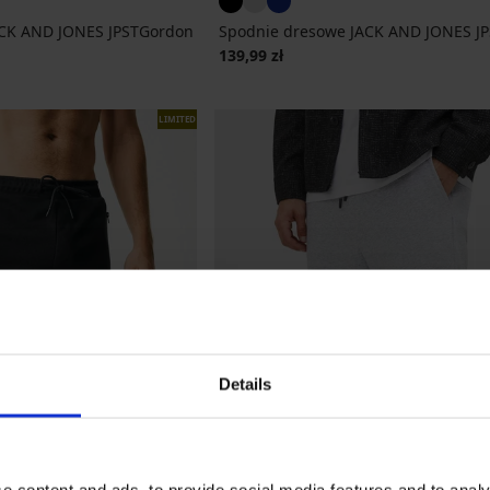
ACK AND JONES JPSTGordon
Spodnie dresowe JACK AND JONES J
139,99 zł
LIMITED
Details
e content and ads, to provide social media features and to analy