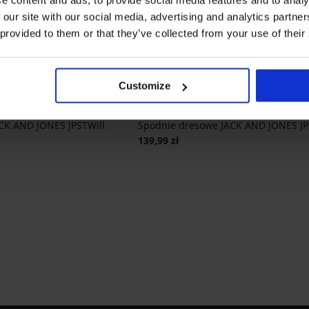
 our site with our social media, advertising and analytics partn
 provided to them or that they’ve collected from your use of their
Customize
CK AND JONES JPSTWill
Spodnie dresowe JACK AND JONES J
139,99 zł
cena