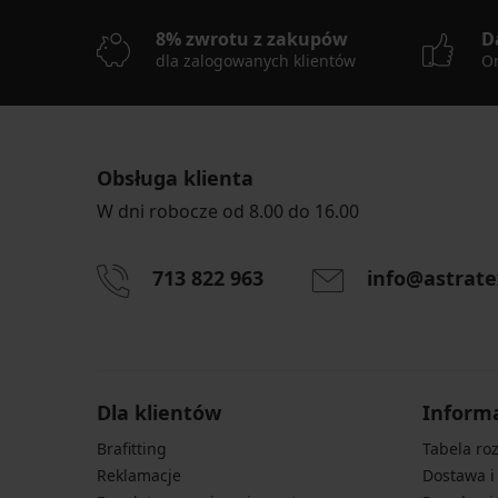
8% zwrotu z zakupów
D
dla zalogowanych klientów
On
Obsługa klienta
W dni robocze od 8.00 do 16.00
713 822 963
info@astrate
Dla klientów
Inform
Brafitting
Tabela ro
Reklamacje
Dostawa i