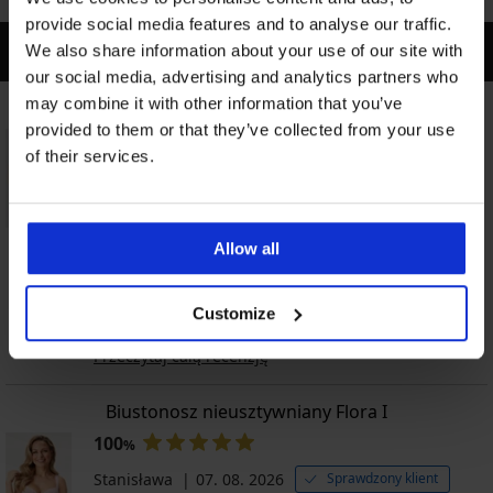
provide social media features and to analyse our traffic.
OSTATNIA RECENZJA
We also share information about your use of our site with
our social media, advertising and analytics partners who
may combine it with other information that you’ve
Majtki klasyczne Bamboo Nature z szerokimi bokami
provided to them or that they’ve collected from your use
100
%
of their services.
ELZBIETA
07. 08. 2026
Sprawdzony klient
Zakupione według poradnika dot. rozmiarów
Allow all
Fajne wysokie, mile wdotyku, ale xl, wg rozmiarowki
dla mnie za duzy.
Customize
Polecam ten produkt
Przeczytaj całą recenzję
Biustonosz nieusztywniany Flora I
100
%
Stanisława
07. 08. 2026
Sprawdzony klient