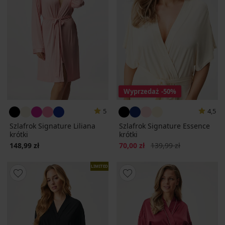
Wyprzedaż
-50%
5
4,5
Szlafrok Signature Liliana
Szlafrok Signature Essence
krótki
krótki
Zniżka
Pierwotna cena
148,99 zł
70,00 zł
139,99 zł
LIMITED