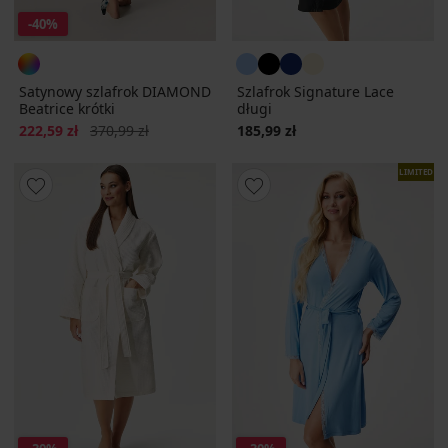
-40%
Satynowy szlafrok DIAMOND
Szlafrok Signature Lace
Beatrice krótki
długi
Zniżka
Pierwotna cena
222,59 zł
370,99 zł
185,99 zł
LIMITED