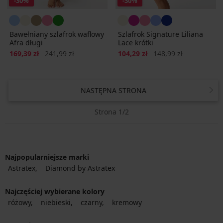
-30%
-30%
Bawełniany szlafrok waflowy
Szlafrok Signature Liliana
Afra długi
Lace krótki
Zniżka
Pierwotna cena
Zniżka
Pierwotna cena
169,39 zł
241,99 zł
104,29 zł
148,99 zł
NASTĘPNA STRONA
Strona 1/2
Najpopularniejsze marki
Astratex
Diamond by Astratex
Najczęściej wybierane kolory
różowy
niebieski
czarny
kremowy