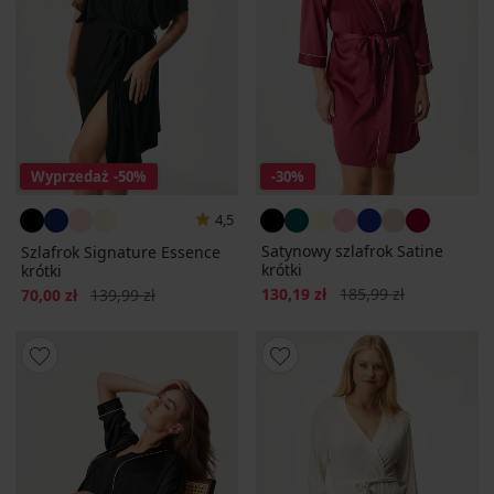
Wyprzedaż
-50%
-30%
4,5
Satynowy szlafrok Satine
Szlafrok Signature Essence
krótki
krótki
Zniżka
Pierwotna cena
Zniżka
Pierwotna cena
130,19 zł
185,99 zł
70,00 zł
139,99 zł