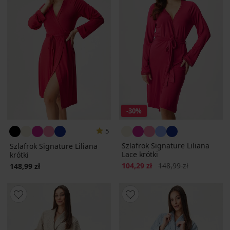
-30%
5
Szlafrok Signature Liliana
Szlafrok Signature Liliana
Lace krótki
krótki
Zniżka
Pierwotna cena
104,29 zł
148,99 zł
148,99 zł