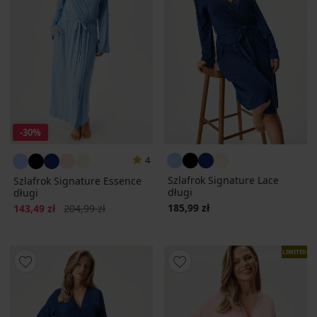
-30%
4
Szlafrok Signature Lace
Szlafrok Signature Essence
długi
długi
Zniżka
Pierwotna cena
185,99 zł
143,49 zł
204,99 zł
LIMITED