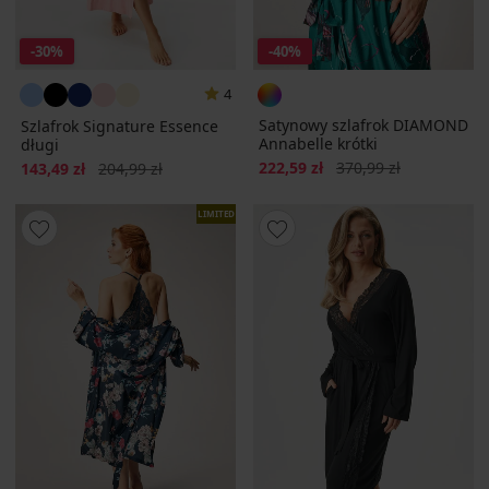
-30%
-40%
4
Satynowy szlafrok DIAMOND
Szlafrok Signature Essence
Annabelle krótki
długi
Zniżka
Pierwotna cena
Zniżka
Pierwotna cena
222,59 zł
370,99 zł
143,49 zł
204,99 zł
LIMITED