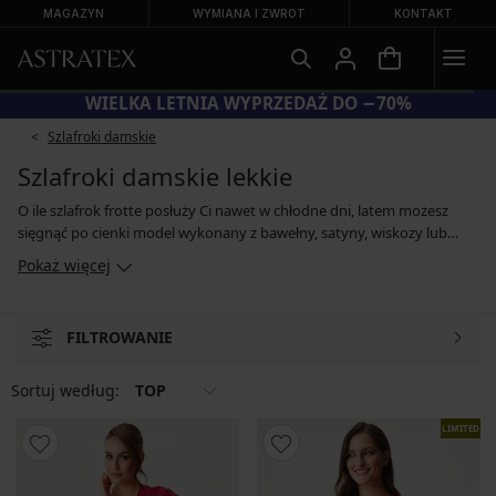
MAGAZYN
WYMIANA I ZWROT
KONTAKT
KOD BRA20 = BIUSTONOSZE −20%
Szlafroki damskie
Szlafroki damskie lekkie
O ile szlafrok frotte posłuży Ci nawet w chłodne dni, latem możesz
sięgnąć po cienki model wykonany z bawełny, satyny, wiskozy lub
prześwitującego tiulu. Możesz ubrać lekki szlafrok jako dodatkową
Pokaż więcej
warstwę na koszulę nocną lub piżamę. Ale jeśli wybierzesz jeden z
modeli z nadrukiem lub koronką, możesz nosić go jako stylową
narzutę po domu w nowoczesnym stylu boho. A w luksusowym
FILTROWANIE
szlafroku w kwiaty o kroju kimono możesz spokojnie wyruszyć do
miasta. Moda nie zna granic.
Sortuj według:
TOP
LIMITED