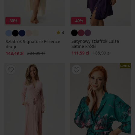
-30%
-40%
4
Satynowy szlafrok Luisa
Szlafrok Signature Essence
Satine krótki
długi
Zniżka
Pierwotna cena
Zniżka
Pierwotna cena
111,59 zł
185,99 zł
143,49 zł
204,99 zł
LIMITED