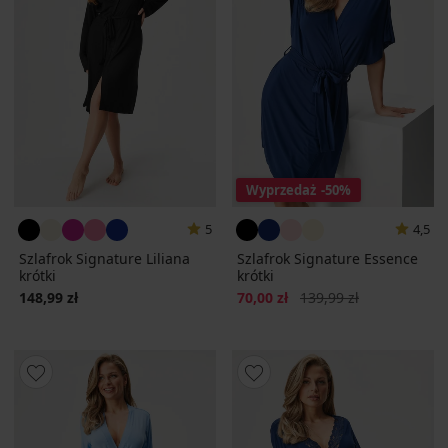
Wyprzedaż
-50%
5
4,5
Szlafrok Signature Liliana
Szlafrok Signature Essence
krótki
krótki
Zniżka
Pierwotna cena
148,99 zł
70,00 zł
139,99 zł