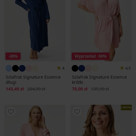
-30%
Wyprzedaż
-50%
4
4,5
Szlafrok Signature Essence
Szlafrok Signature Essence
długi
krótki
Zniżka
Pierwotna cena
Zniżka
Pierwotna cena
143,49 zł
204,99 zł
70,00 zł
139,99 zł
LIMITED