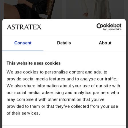
-30%
Consent
Details
About
5
Satynowy szlafrok Satine
Szlafrok Signature Liliana
This website uses cookies
krótki
krótki
Zniżka
Pierwotna cena
130,19 zł
185,99 zł
148,99 zł
We use cookies to personalise content and ads, to
provide social media features and to analyse our traffic.
We also share information about your use of our site with
our social media, advertising and analytics partners who
may combine it with other information that you’ve
provided to them or that they’ve collected from your use
of their services.