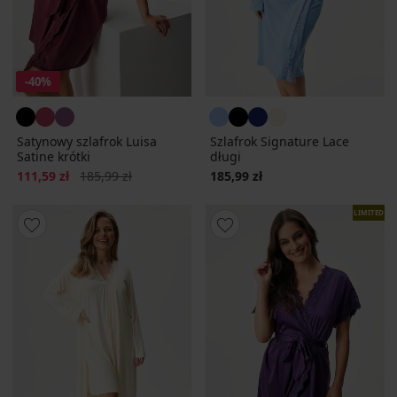
-40%
Satynowy szlafrok Luisa
Szlafrok Signature Lace
Satine krótki
długi
Zniżka
Pierwotna cena
111,59 zł
185,99 zł
185,99 zł
LIMITED