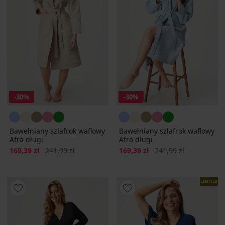
-30%
-30%
Bawełniany szlafrok waflowy
Bawełniany szlafrok waflowy
Afra długi
Afra długi
Zniżka
Pierwotna cena
Zniżka
Pierwotna cena
169,39 zł
241,99 zł
169,39 zł
241,99 zł
LIMITED