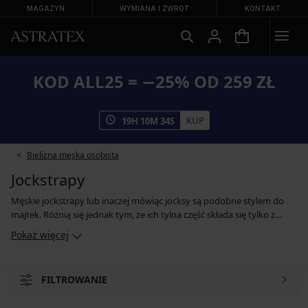
MAGAZYN
WYMIANA I ZWROT
KONTAKT
KOD ALL25 = −25% OD 259 ZŁ
KUP
19
H
10
M
33
S
Bielizna męska osobista
Jockstrapy
Męskie jockstrapy lub inaczej mówiąc jocksy są podobne stylem do
majtek. Różnią się jednak tym, że ich tylna część składa się tylko z
dwóch elastycznych pasków. Dzięki temu jockstrapy zapewnią Ci
Pokaż więcej
przyjemną swobodę i komfort zarówno podczas uprawiania sportu,
jak i podczas normalnego noszenia. Jocksy szanują anatomię ciała,
zakrywają okolice intymne, ale także pozwalają skórze oddychać.
FILTROWANIE
Chociaż na pierwszy rzut oka mogą wydawać się odważne, ich krój
docenisz nie tylko pod ubraniem.