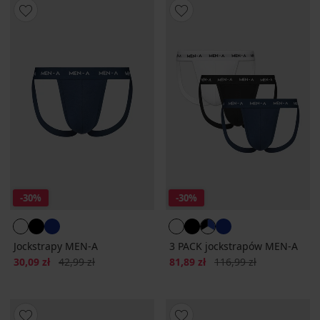
-30%
-30%
Jockstrapy MEN-A
3 PACK jockstrapów MEN-A
Zniżka
Pierwotna cena
Zniżka
Pierwotna cena
30,09 zł
42,99 zł
81,89 zł
116,99 zł