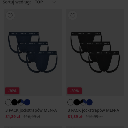
Sortuj według:
TOP
-30%
-30%
3 PACK jockstrapów MEN-A
3 PACK jockstrapów MEN-A
Zniżka
Pierwotna cena
Zniżka
Pierwotna cena
81,89 zł
116,99 zł
81,89 zł
116,99 zł