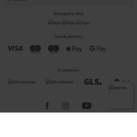
Wiarygodny sklep
Sposób płatności
Przewoźnicy
Copyright 2005-2026 © ASTRATEX a.s.
Programia - B2C, B2B, advanced e-commerce solutions