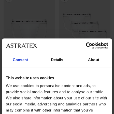
Consent
Details
About
-30%
-30%
This website uses cookies
Jockstrapy MEN-A
3 PACK jockstrapów MEN-A
We use cookies to personalise content and ads, to
Zniżka
Pierwotna cena
Zniżka
Pierwotna cena
30,09 zł
42,99 zł
81,89 zł
116,99 zł
provide social media features and to analyse our traffic.
We also share information about your use of our site with
our social media, advertising and analytics partners who
may combine it with other information that you’ve