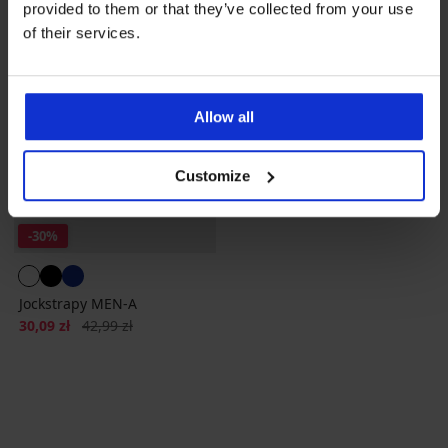
provided to them or that they’ve collected from your use
of their services.
Allow all
Customize
-30%
Jockstrapy MEN-A
Zniżka
Pierwotna cena
30,09 zł
42,99 zł