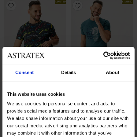
LIMITED
LIMITED
Consent
Details
About
This website uses cookies
We use cookies to personalise content and ads, to
Bawełniana męska piżama
Bawełniana piżama męska
provide social media features and to analyse our traffic.
Surf z krótkimi nogawkami
Charlie z krótkimi nogawka...
We also share information about your use of our site with
204,99 zł
148,99 zł
our social media, advertising and analytics partners who
LIMITED
LIMITED
may combine it with other information that you’ve