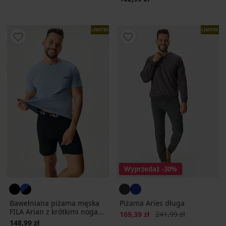
LIMITED
LIMITED
Wyprzedaż
-30%
Bawełniana piżama męska
Piżama Aries długa
FILA Arian z krótkimi noga...
Zniżka
Pierwotna cena
169,39 zł
241,99 zł
148,99 zł