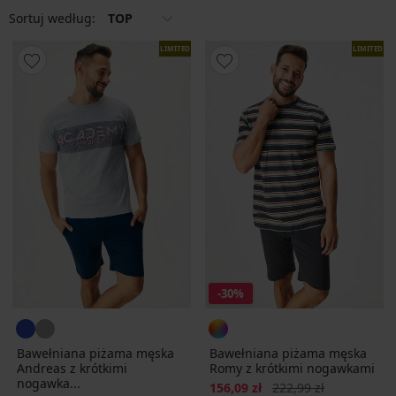
Sortuj według:
TOP
LIMITED
LIMITED
-30%
Bawełniana piżama męska
Bawełniana piżama męska
Andreas z krótkimi
Romy z krótkimi nogawkami
nogawka...
Zniżka
Pierwotna cena
156,09 zł
222,99 zł