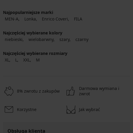
Najpopularniejsze marki
MEN-A
Lonka
Enrico Coveri
FILA
Najczęściej wybierane kolory
niebieski
wielobarwny
szary
czarny
Najczęściej wybierane rozmiary
XL
L
XXL
M
Darmowa wymiana i
8% zwrotu z zakupów
zwrot
Korzystne
Jak wybrać
Obsługa klienta