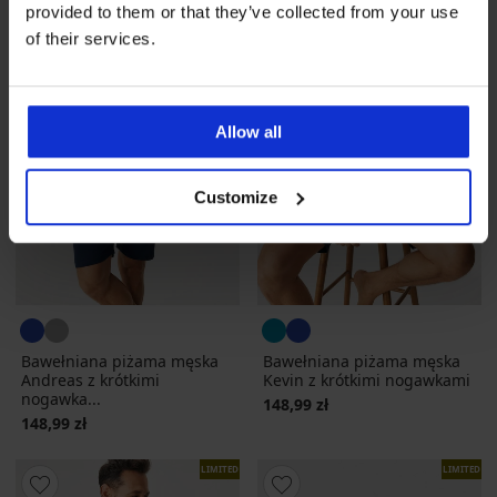
provided to them or that they’ve collected from your use
of their services.
Allow all
Customize
Bawełniana piżama męska
Bawełniana piżama męska
Andreas z krótkimi
Kevin z krótkimi nogawkami
nogawka...
148,99 zł
148,99 zł
LIMITED
LIMITED