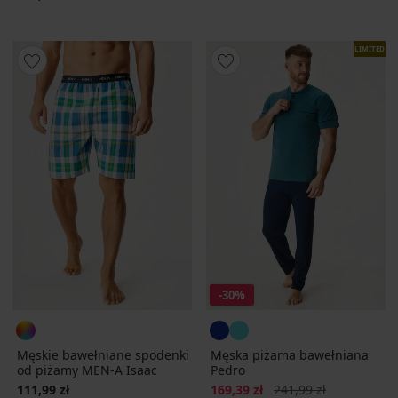
LIMITED
-30%
Męskie bawełniane spodenki
Męska piżama bawełniana
od piżamy MEN-A Isaac
Pedro
Zniżka
Pierwotna cena
111,99 zł
169,39 zł
241,99 zł