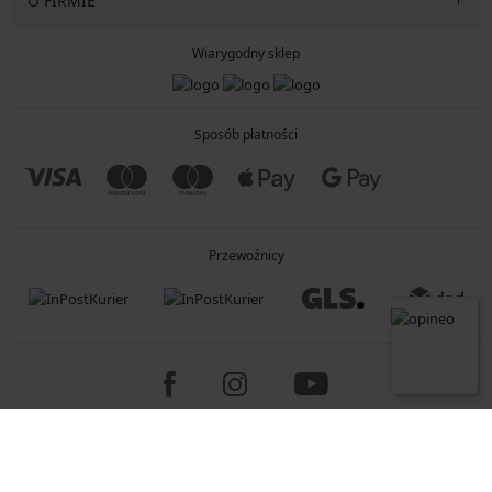
O FIRMIE
Wiarygodny sklep
Sposób płatności
Przewoźnicy
Copyright 2005-2026 © ASTRATEX a.s.
Programia - B2C, B2B, advanced e-commerce solutions