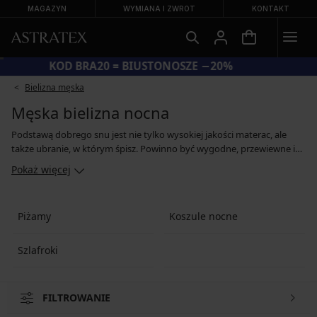
MAGAZYN
WYMIANA I ZWROT
KONTAKT
KOD BRA20 = BIUSTONOSZE −20%
Bielizna męska
Męska bielizna nocna
Podstawą dobrego snu jest nie tylko wysokiej jakości materac, ale
także ubranie, w którym śpisz. Powinno być wygodne, przewiewne i
skrojone tak, aby nie krępować ruchów. W naszej ofercie znajdziesz
Pokaż więcej
klasyczne piżamy z długim rękawem, komplety t-shirtów z krótkim
rękawem oraz spodnie lub szorty do spania, a także męskie koszule
nocne. Wybieramy dla Ciebie wysokiej jakości materiały, które
Piżamy
Koszule nocne
pozwalają skórze oddychać oraz wygodne kroje, w których poczujesz
się jak w niebie.
Szlafroki
FILTROWANIE