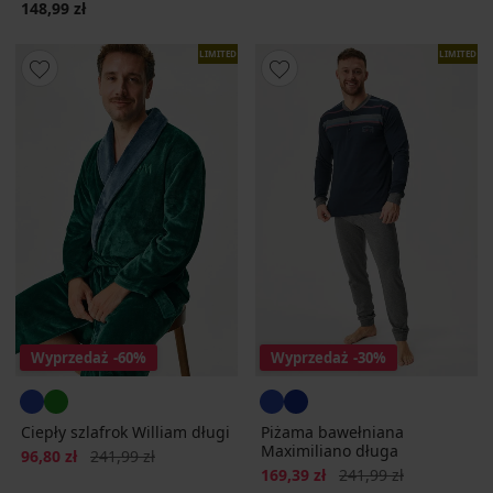
148,99 zł
LIMITED
LIMITED
Wyprzedaż
-60%
Wyprzedaż
-30%
Ciepły szlafrok William długi
Piżama bawełniana
Maximiliano długa
Zniżka
Pierwotna cena
96,80 zł
241,99 zł
Zniżka
Pierwotna cena
169,39 zł
241,99 zł