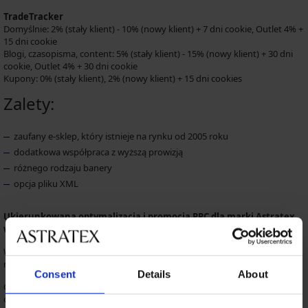
TradeTracker
Domyślnie: 2% (stały klient) - 10% (nowy klient) + 7 dni cookie, Outlet 4% +
15 dni cookie
Blogi, czasopisma, content: 5% (stały klient) - 15% (nowy klient) + 30 dni
cookie, Outlet 4% + 30 dni cookie
Kupony: 0% (stały klient), 2% (nowy klient) + 15 dni cookies
Zalety:
zaufany e-sklep, który istnieje na rynku od 2005 roku
dodatkowa współpraca z wyższą prowizją
różnego rodzaju banery
opcja pliku XML
Ukierunkowana optymalizacja i promocja PPC dla marki Astratex,
w tym domen zawierających tę markę, jest zabroniona.
W celu uzyskania dodatkowych informacji prosimy wysłać wiadomość e-
mail na adres:
podpora+astratex@vivnetworks.com
Consent
Details
About
Czy jesteś zainteresowany tą ofertą? Aby uzyskać więcej informacji,
odwiedź sieć partnerską
Commission Junction
i
VIVnetworks
.