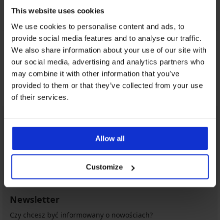
This website uses cookies
We use cookies to personalise content and ads, to
provide social media features and to analyse our traffic.
We also share information about your use of our site with
Darmowa wymiana i
8% zwrotu z zakupów
zwrot
our social media, advertising and analytics partners who
may combine it with other information that you’ve
Korzystne
Jak wybrać
provided to them or that they’ve collected from your use
of their services.
Obsługa klienta
W dni robocze od 8.00 do 16.00
Allow all
713 822 963
info@astratex.pl
Customize
Newsletter
Czy chcesz być informowany o nowościach?