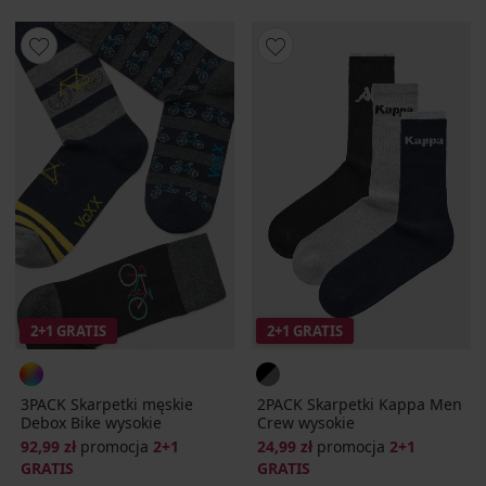
2+1 GRATIS
2+1 GRATIS
3PACK Skarpetki męskie
2PACK Skarpetki Kappa Men
Debox Bike wysokie
Crew wysokie
92,99 zł
promocja
2+1
24,99 zł
promocja
2+1
GRATIS
GRATIS