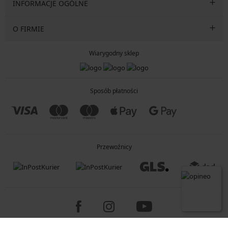
INFORMACJE OGÓLNE
O FIRMIE
Wiarygodny sklep
Sposób płatności
Przewoźnicy
Copyright 2005-2026 © ASTRATEX a.s.