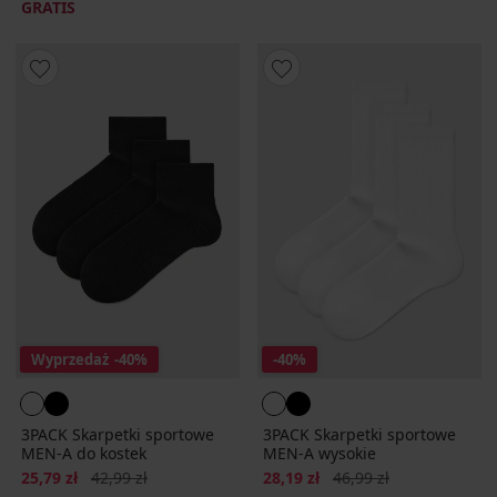
GRATIS
Wyprzedaż
-40%
-40%
3PACK Skarpetki sportowe
3PACK Skarpetki sportowe
MEN-A do kostek
MEN-A wysokie
Zniżka
Pierwotna cena
Zniżka
Pierwotna cena
25,79 zł
42,99 zł
28,19 zł
46,99 zł