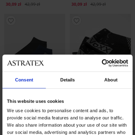
Zniżka
Pierwotna cena
Zniżka
Pierwotna cena
30,09 zł
42,99 zł
30,09 zł
42,99 zł
Consent
Details
About
-30%
2+1 GRATIS
This website uses cookies
We use cookies to personalise content and ads, to
5
provide social media features and to analyse our traffic.
3PACK Skarpetki sportowe
3 PACK Skarpetki
We also share information about your use of our site with
Codex krótkie
bambusowe MEN-A do
kostek
79,99 zł
promocja
2+1
our social media, advertising and analytics partners who