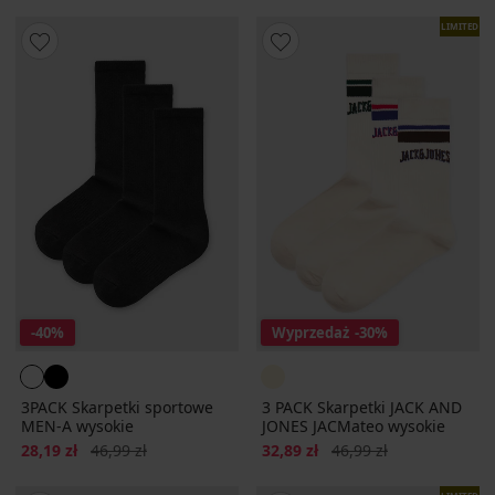
LIMITED
-40%
Wyprzedaż
-30%
3PACK Skarpetki sportowe
3 PACK Skarpetki JACK AND
MEN-A wysokie
JONES JACMateo wysokie
Zniżka
Pierwotna cena
Zniżka
Pierwotna cena
28,19 zł
46,99 zł
32,89 zł
46,99 zł