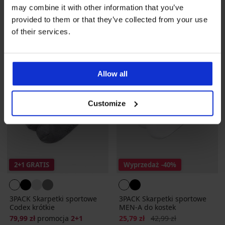
Zniżka
Pierwotna cena
30,09 zł
42,99 zł
GRATIS
may combine it with other information that you’ve
provided to them or that they’ve collected from your use
of their services.
Allow all
Customize
2+1 GRATIS
Wyprzedaż
-40%
3PACK Skarpetki sportowe
3PACK Skarpetki sportowe
Codex krótkie
MEN-A do kostek
Zniżka
Pierwotna cena
79,99 zł
promocja
2+1
25,79 zł
42,99 zł