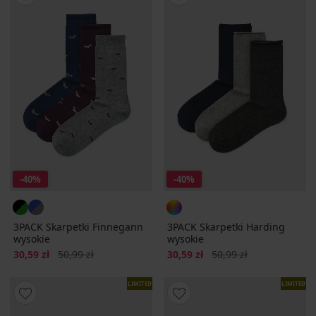
-40%
-40%
3PACK Skarpetki Finnegann
3PACK Skarpetki Harding
wysokie
wysokie
Zniżka
Pierwotna cena
Zniżka
Pierwotna cena
30,59 zł
50,99 zł
30,59 zł
50,99 zł
LIMITED
LIMITED