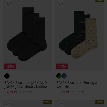
LIMITED
-20%
-40%
3PACK Skarpetki JACK AND
3PACK Skarpetki Finnegann
JONES JACOrdinary krótkie
wysokie
Zniżka
Pierwotna cena
Zniżka
Pierwotna cena
37,59 zł
46,99 zł
30,59 zł
50,99 zł
LIMITED
LIMITED