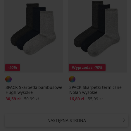
-40%
Wyprzedaż
-70%
3PACK Skarpetki bambusowe
3PACK Skarpetki termiczne
Hugh wysokie
Nolan wysokie
Zniżka
Pierwotna cena
Zniżka
Pierwotna cena
30,59 zł
50,99 zł
16,80 zł
55,99 zł
NASTĘPNA STRONA