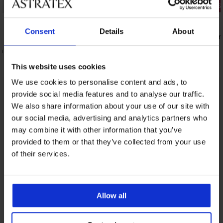
Zniżka -30%
2+1 GRATIS
4,7
5
Consent
Details
About
5PACK Skarpetki bambusowe JACK AND
3PACK Skar
JONES JacBasic do kostek
kostek
aban do
52,49 zł
68,99 zł
74,99 zł
This website uses cookies
We use cookies to personalise content and ads, to
provide social media features and to analyse our traffic.
Z tej samej kolekcji
Pokaż
We also share information about your use of our site with
our social media, advertising and analytics partners who
may combine it with other information that you’ve
provided to them or that they’ve collected from your use
of their services.
Allow all