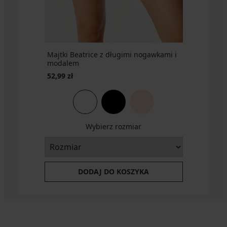
promocja
zł
2+1
2+1
GRATIS
GRATIS
Majtki Beatrice z długimi nogawkami i
modalem
52,99 zł
Wybierz rozmiar
DODAJ DO KOSZYKA