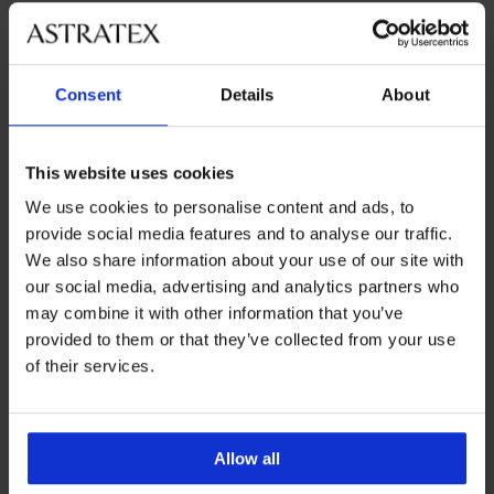
Z tej samej kolekcji
Consent
Details
About
3+1 GRATIS
3+1 GRATIS
This website uses cookies
We use cookies to personalise content and ads, to
Wyprzedaż
-70%
provide social media features and to analyse our traffic.
Wyprzedaż
-70%
We also share information about your use of our site with
5
Bokserki
Bokserki
our social media, advertising and analytics partners who
4,1
Majtki
Carter
Bamboo
may combine it with other information that you’ve
z
z
Nature
2PACK
nogawkami
modalem
Majtki
provided to them or that they’ve collected from your use
74,99
Comfort
z
37,99
zł
of their services.
Line
nogawkami
zł
promocja
Comfort
19,80
promocja
3+1
Line
zł
3+1
GRATIS
36,30
65,99
GRATIS
zł
Allow all
zł
120,99