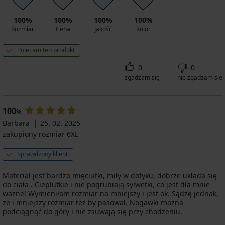
100%
100%
100%
100%
Rozmiar
Cena
Jakość
Kolor
Polecam ten produkt
0
0
zgadzam się
nie zgadzam się
100
%
Barbara
25. 02. 2025
zakupiony rozmiar 6XL
Sprawdzony klient
Materiał jest bardzo mięciutki, miły w dotyku, dobrze układa się
do ciała . Cieplutkie i nie pogrubiają sylwetki, co jest dla mnie
ważne! Wymieniłam rozmiar na mniejszy i jest ok. Sądzę jednak,
że i mniejszy rozmiar też by pasował. Nogawki można
podciągnąć do góry i nie zsuwają się przy chodzeniu.