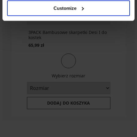
zł
Customize
3PACK Bambusowe skarpetki Desi I do
kostek
65,99 zł
Wybierz rozmiar
DODAJ DO KOSZYKA