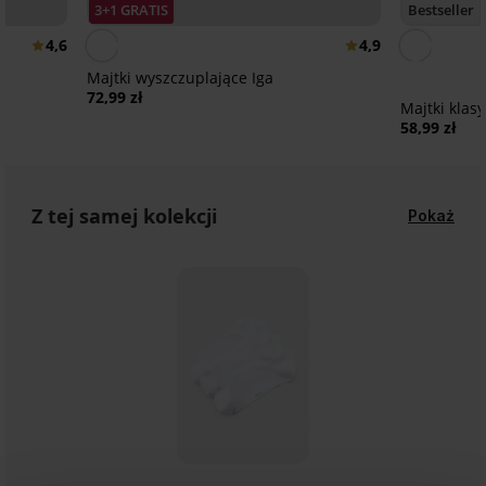
3+1 GRATIS
Bestseller
4,6
4,9
Majtki wyszczuplające Iga
72,99 zł
Majtki klas
58,99 zł
Z tej samej kolekcji
Pokaż