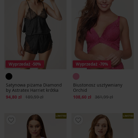
Wyprzedaż
-50%
Wyprzedaż
-70%
Satynowa piżama Diamond
Biustonosz usztywniany
by Astratex Harriet krótka
Orchid
Zniżka
Pierwotna cena
Zniżka
Pierwotna cena
94,80 zł
189,59 zł
108,60 zł
361,99 zł
LIMITED
LIMITED