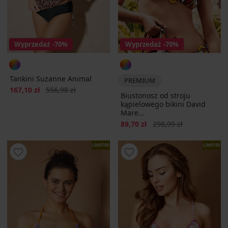
Wyprzedaż
-70%
Wyprzedaż
-70%
Tankini Suzanne Animal
PREMIUM
Zniżka
Pierwotna cena
167,10 zł
556,98 zł
Biustonosz od stroju
kąpielowego bikini David
Mare...
Zniżka
Pierwotna cena
89,70 zł
298,99 zł
LIMITED
LIMITED