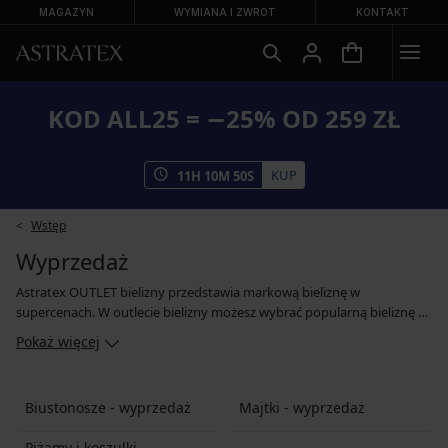
MAGAZYN
WYMIANA I ZWROT
KONTAKT
KOD ALL25 = −25% OD 259 ZŁ
KUP
11
H
10
M
49
S
Wstęp
Wyprzedaż
Astratex OUTLET bielizny przedstawia markową bieliznę w
supercenach. W outlecie bielizny możesz wybrać popularną bieliznę ze
starszych kolekcji wszystkich znanych marek
ze zniżką do 40 %.
Pokaż więcej
Spraw sobie radość jeszcze dziś i wypróbuj bieliznę z outletu na
Astratex.pl.
Biustonosze - wyprzedaż
Majtki - wyprzedaż
Piżamy i koszulki -