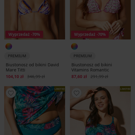
Wyprzedaż
-70%
Wyprzedaż
-70%
PREMIUM
PREMIUM
Biustonosz od bikini David
Biustonosz od bikini
Mare Titti
Vitamins Romantic
Zniżka
Pierwotna cena
Zniżka
Pierwotna cena
104,10 zł
346,99 zł
87,60 zł
291,99 zł
LIMITED
LIMITED