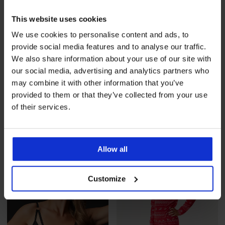
This website uses cookies
We use cookies to personalise content and ads, to
provide social media features and to analyse our traffic.
We also share information about your use of our site with
our social media, advertising and analytics partners who
Wyprzedaż
-70%
Wyprzedaż
-60%
may combine it with other information that you’ve
provided to them or that they’ve collected from your use
of their services.
Biustonosz do karmienia
Biustonosz sportowy ONLY
Everleight bez fiszbin
Play ONPSpace
Zniżka
Pierwotna cena
Zniżka
Pierwotna cena
55,80 zł
185,99 zł
63,20 zł
157,99 zł
Allow all
LIMITED
Customize