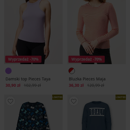
Wyprzedaż
-70%
Wyprzedaż
-70%
Damski top Pieces Taya
Bluzka Pieces Maja
Zniżka
Pierwotna cena
Zniżka
Pierwotna cena
30,90 zł
102,99 zł
36,30 zł
120,99 zł
LIMITED
LIMITED