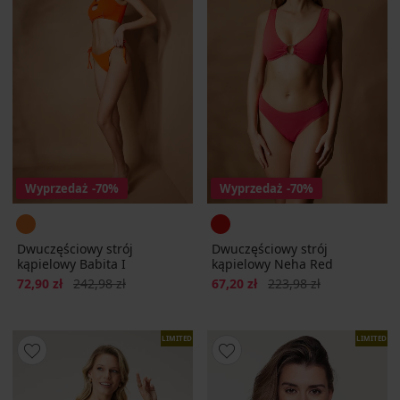
Wyprzedaż
-70%
Wyprzedaż
-70%
Dwuczęściowy strój
Dwuczęściowy strój
kąpielowy Babita I
kąpielowy Neha Red
Zniżka
Pierwotna cena
Zniżka
Pierwotna cena
72,90 zł
242,98 zł
67,20 zł
223,98 zł
LIMITED
LIMITED