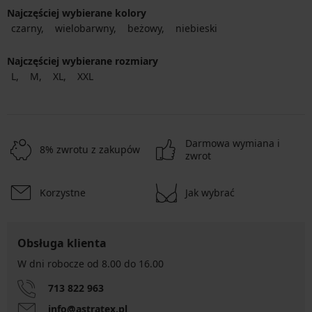
Najczęściej wybierane kolory
czarny
wielobarwny
beżowy
niebieski
Najczęściej wybierane rozmiary
L
M
XL
XXL
Darmowa wymiana i
8% zwrotu z zakupów
zwrot
Korzystne
Jak wybrać
Obsługa klienta
W dni robocze od 8.00 do 16.00
713 822 963
info@astratex.pl