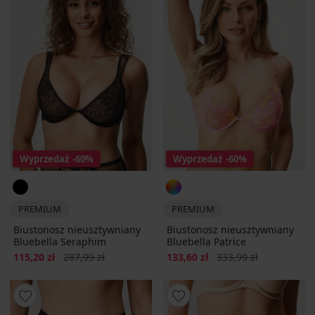
Wyprzedaż
-60%
Wyprzedaż
-60%
PREMIUM
PREMIUM
Biustonosz nieusztywniany
Biustonosz nieusztywniany
Bluebella Seraphim
Bluebella Patrice
Zniżka
Pierwotna cena
Zniżka
Pierwotna cena
115,20 zł
287,99 zł
133,60 zł
333,99 zł