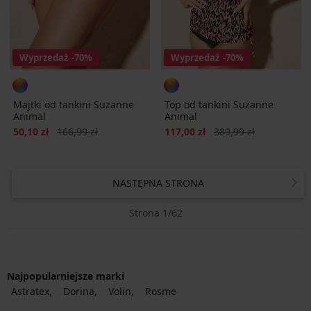
Wyprzedaż
-70%
Wyprzedaż
-70%
Majtki od tankini Suzanne
Top od tankini Suzanne
Animal
Animal
Zniżka
Pierwotna cena
Zniżka
Pierwotna cena
50,10 zł
166,99 zł
117,00 zł
389,99 zł
NASTĘPNA STRONA
Strona 1/62
Najpopularniejsze marki
Astratex
Dorina
Volin
Rosme