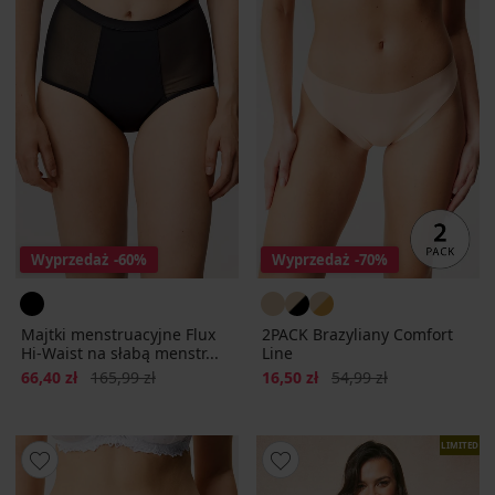
Wyprzedaż
-60%
Wyprzedaż
-70%
Majtki menstruacyjne Flux
2PACK Brazyliany Comfort
Hi-Waist na słabą menstr...
Line
Zniżka
Pierwotna cena
Zniżka
Pierwotna cena
66,40 zł
165,99 zł
16,50 zł
54,99 zł
LIMITED