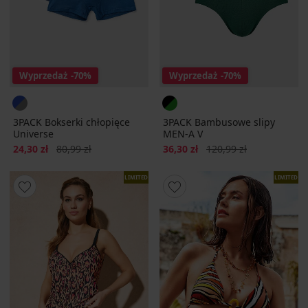
Wyprzedaż
-70%
Wyprzedaż
-70%
3PACK Bokserki chłopięce
3PACK Bambusowe slipy
Universe
MEN-A V
Zniżka
Pierwotna cena
Zniżka
Pierwotna cena
24,30 zł
80,99 zł
36,30 zł
120,99 zł
LIMITED
LIMITED