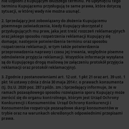
nie uzgodni z Kupującym dłuższego terminu. Po upłynięciu tego
terminu Kupującemu przysługują te same prawa, które dotyczą
sytuacji, w której wady nie można usunąć.
2.
Sprzedający jest zobowiązany do złożenia Kupującemu
pisemnego zaświadczenia, kiedy Kupujący skorzystał z
przysługujących mu praw, jaka jest treść roszczeń reklamacyjnych
oraz jakiego sposobu rozpatrzenia reklamacji Kupujący się
domaga; następnie potwierdzenia terminu oraz sposobu
rozpatrzenia reklamacji, w tym także potwierdzenia
przeprowadzenia naprawy i czasu jej trwania, względnie pisemne
odmówienie przyjęcia reklamacji. Wszystkie informacje wysyłane
są do Kupującego drogą mailową (w załączeniu protokół przyjęcia
reklamacji oraz protokół reklamacyjny).
3.
Zgodnie z postanowieniami art. 12 ust. 1 pkt 21 oraz art. 39 ust. 1
pkt 14 ustawy z dnia z dnia 30 maja 2014 r. o prawach konsumenta
(tj. Dz.U. 2020 poz. 287 z późn. zm.) Sprzedający informuje, że w
ramach pozasądowego sposobu rozwiązania sporu Kupujący może
zwrócić się do organu kontrolnego, którym jest Urząd Ochrony
Konkurencji i Konsumentów. Urząd Ochrony Konkurencji i
Konsumentów rozpatruje pozasądowe skargi konsumentów w
trybie oraz na warunkach określonych odpowiednimi przepisami
prawa.