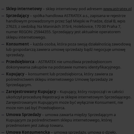
Sklep internetowy
– sklep internetowy pod adresem
www.astratex.pl
Sprzedający
– spółka handlowa ASTRATEX a.s., zapisana w rejestrze
handlowym prowadzonym przez Sąd Miejski w Pradze, dział B, wpis
27623, z siedzibą: Na Maninách 315/4, Holešovice, 170 00 Praha 7,
numer REGON: 25944355. Sprzedający jest aktualnie operatorem
sklepu internetowego.
Konsument
– każda osoba, która poza swoją działalnością zawodową
lub gospodarczą zawiera umowę sprzedaży bądź negocjuje umowę
sprzedaży.
Przedsiębiorca
– ASTRATEX nie umożliwia przedsiębiorcom
dokonywania zakupów na podstawie numeru identyfikacyjnego.
Kupujący
– konsument lub przedsiębiorca, który zawiera za
pośrednictwem sklepu internetowego Umowę Sprzedaży ze
Sprzedającym.
Zarejestrowany Kupujący
– Kupujący, który rozpoczął i w całości
ukończył procedurę Rejestracji w sklepie internetowym Sprzedającego.
Zarejestrowanym Kupującym może być wyłącznie Konsument, nie
może nim zaś być Przedsiębiorca.
Umowa Sprzedaży
– umowa zawarta między Sprzedającym a
Kupującym za pośrednictwem sklepu internetowego, której
przedmiotem jest zakup towaru.
Umowa Konsumencka
– umowa sprzedaży, umowa o dzieło,