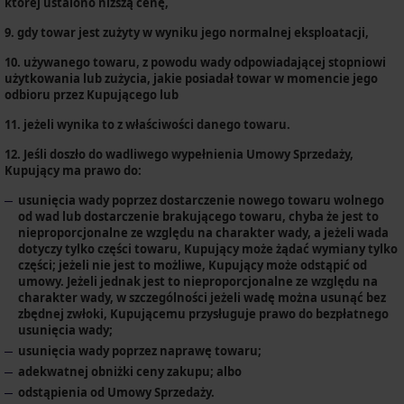
której ustalono niższą cenę,
9. gdy towar jest zużyty w wyniku jego normalnej eksploatacji,
10. używanego towaru, z powodu wady odpowiadającej stopniowi
użytkowania lub zużycia, jakie posiadał towar w momencie jego
odbioru przez Kupującego lub
11. jeżeli wynika to z właściwości danego towaru.
12. Jeśli doszło do wadliwego wypełnienia Umowy Sprzedaży,
Kupujący ma prawo do:
usunięcia wady poprzez dostarczenie nowego towaru wolnego
od wad lub dostarczenie brakującego towaru, chyba że jest to
nieproporcjonalne ze względu na charakter wady, a jeżeli wada
dotyczy tylko części towaru, Kupujący może żądać wymiany tylko
części; jeżeli nie jest to możliwe, Kupujący może odstąpić od
umowy. Jeżeli jednak jest to nieproporcjonalne ze względu na
charakter wady, w szczególności jeżeli wadę można usunąć bez
zbędnej zwłoki, Kupującemu przysługuje prawo do bezpłatnego
usunięcia wady;
usunięcia wady poprzez naprawę towaru;
adekwatnej obniżki ceny zakupu; albo
odstąpienia od Umowy Sprzedaży.