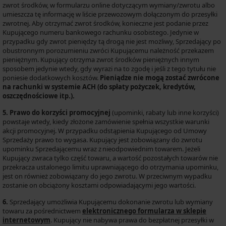
zwrot środków, w formularzu online dotyczącym wymiany/zwrotu albo
umieszcza tę informację w liście przewozowym dołączonym do przesyłki
zwrotnej. Aby otrzymać zwrot środków, konieczne jest podanie przez
Kupującego numeru bankowego rachunku osobistego. Jedynie w
przypadku gdy zwrot pieniędzy tą drogą nie jest możliwy, Sprzedający po
obustronnym porozumieniu zwróci Kupującemu należność przekazem
pieniężnym. Kupujący otrzyma zwrot środków pieniężnych innym
sposobem jedynie wtedy, gdy wyrazi na to zgodę i jeśli z tego tytułu nie
poniesie dodatkowych kosztów.
Pieniądze nie mogą zostać zwrócone
na rachunki w systemie ACH (do spłaty pożyczek, kredytów,
oszczędnościowe itp.).
5. Prawo do korzyści promocyjnej
(upominki, rabaty lub inne korzyści)
powstaje wtedy, kiedy złożone zamówienie spełnia wszystkie warunki
akcji promocyjnej. W przypadku odstąpienia Kupującego od Umowy
Sprzedaży prawo to wygasa. Kupujący jest zobowiązany do zwrotu
upominku Sprzedającemu wraz z nieodpowiednim towarem. Jeżeli
Kupujący zwraca tylko część towaru, a wartość pozostałych towarów nie
przekracza ustalonego limitu uprawniającego do otrzymania upominku,
jest on również zobowiązany do jego zwrotu. W przeciwnym wypadku
zostanie on obciążony kosztami odpowiadającymi jego wartości.
6.
Sprzedający umożliwia Kupującemu dokonanie zwrotu lub wymiany
towaru za pośrednictwem
elektronicznego formularza w sklepie
internetowym
. Kupujący nie nabywa prawa do bezpłatnej przesyłki w