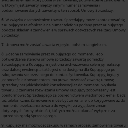
swój adres e-mail, który podał w zamówieniu, potwierdzenie zamówienia,
w którym jest zawarty między innymi numer zamówienia i
podsumowanie danych zawartej w ten sposób Umowy Sprzedaży.
6.
W związku z zamówieniem towaru Sprzedający może skontaktować się
z Kupującym telefonicznie na numer telefonu podany przez Kupującego
podczas składania zamówienia w sprawach dotyczących realizacji Umowy
Sprzedaży.
7.
Umowa może zostać zawarta w języku polskim i angielskim.
8.
Złożone zamówienie przez Kupującego od momentu jego
potwierdzenia stanowi umowę sprzedaży zawartą pomiędzy
Sprzedającym a Kupującym i jest ona archwizowana celem jej realizacji
oraz dalszej ewidencji, a także jest ona dostępna dla Kupującego po
zalogowaniu się przez niego do konta użytkownika. Kupujący, będący
jednocześnie Konsumentem, ma prawo rozwiązać zawartą umowę
sprzedaży bez jakichkolwiek konsekwencji aż do momentu wysłania
towaru. O zamiarze rozwiązania umowy Kupujący zobowiązany jest
poinformować Sprzedającego za pośrednictwem wiadomości e-mail bądź
też telefonicznie. Zamówienie może być zmieniane lub korygowane aż do
momentu przekazania towaru do wysyłki, za wyjątkiem zmian
dotyczących formy płatności, których można dokonać wyłącznie za
uprzednią zgodą Sprzedającego.
9.
Kupujący ma możliwość zakupu w ramach procesu zamówienia towaru