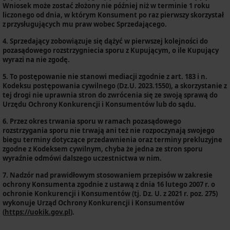
Wniosek może zostać złożony nie później niż w terminie 1 roku
liczonego od dnia, w którym Konsument po raz pierwszy skorzystał
z przysługujących mu praw wobec Sprzedającego.
4.
Sprzedający zobowiązuje się dążyć w pierwszej kolejności do
pozasądowego rozstrzygniecia sporu z Kupującym, o ile Kupujący
wyrazi na nie zgodę.
5.
To postępowanie nie stanowi mediacji zgodnie z art. 183 i n.
Kodeksu postępowania cywilnego (Dz.U. 2023.1550), a skorzystanie z
tej drogi nie uprawnia stron do zwrócenia się ze swoją sprawą do
Urzędu Ochrony Konkurencji i Konsumentów lub do sądu.
6.
Przez okres trwania sporu w ramach pozasądowego
rozstrzygania sporu nie trwają ani też nie rozpoczynają swojego
biegu terminy dotyczące przedawnienia oraz terminy prekluzyjne
zgodne z Kodeksem cywilnym, chyba że jedna ze stron sporu
wyraźnie odmówi dalszego uczestnictwa w nim.
7.
Nadzór nad prawidłowym stosowaniem przepisów w zakresie
ochrony Konsumenta zgodnie z ustawą z dnia 16 lutego 2007 r. o
ochronie Konkurencji i Konsumentów (tj. Dz. U. z 2021 r. poz. 275)
wykonuje Urząd Ochrony Konkurencji i Konsumentów
(
https://uokik.gov.pl
).