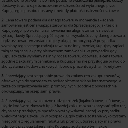
ustanowione prawem albo inne podobne świadczenia pieniężne. Koszty
dostawy towaru są zróżnicowane w zależności od wybranego przez
Kupującego sposobu dostawy i metody płatności należności za towar.
2.
Cena towaru podana dla danego towaru w momencie składania
zamówienia jest ceną wiążącą zarówno dla Sprzedającego, jak też dla
Kupującego i po złożeniu zamówienia nie ulegnie zmianie nawet w
sytuacji, kiedy Sprzedający później zmieni wysokość ceny danego towaru,
bądź też towar ten zostanie objęty akcją promocyjną. W przypadku
wymiany tego samego rodzaju towaru na inny rozmiar, Kupujący zapłaci
taką samą cenę jak przy pierwotnym zamówieniu. W przypadku gdy
Kupujący żąda wymiany na inny rodzaj towaru, obowiązuje cena towaru
zgodnie z aktualnym cennikiem, a Kupującemu nie przysługuje prawo do
skorzystania z kodów zniżkowych, bonów prezentowych ani Kredytów.
3.
Sprzedający zastrzega sobie prawo do zmiany cen zakupu towarów,
oferowanych do sprzedaży za pośrednictwem sklepu internetowego, a
także do organizowania akcji promocyjnych, zgodnie z powszechnie
obowiązującymi przepisami prawa.
4.
Sprzedający zapewnia różne rodzaje zniżek (lojalnościowe, ilościowe, za
użycie kodów zniżkowych itp.). Z każdej zniżki można skorzystać tylko raz,
chyba że Sprzedający w sposób wyraźny wskazał inaczej. W przypadku
wielokrotnego użycia lub w przypadku, gdy zniżka zostanie wykorzystany
niezgodnie z regulaminem rabatu lub promocji, Sprzedający ma prawo
odmówić przyjęcia takiej zniżki. Kupujący zostanie o tym fakcie