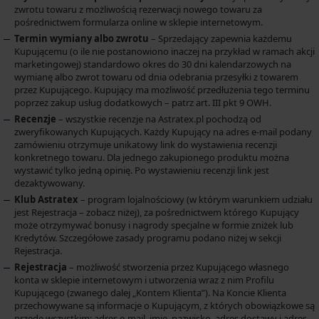
zwrotu towaru z możliwością rezerwacji nowego towaru za
pośrednictwem formularza online w sklepie internetowym.
Termin wymiany albo zwrotu
– Sprzedający zapewnia każdemu
Kupującemu (o ile nie postanowiono inaczej na przykład w ramach akcji
marketingowej) standardowo okres do 30 dni kalendarzowych na
wymianę albo zwrot towaru od dnia odebrania przesyłki z towarem
przez Kupującego. Kupujący ma możliwość przedłużenia tego terminu
poprzez zakup usług dodatkowych – patrz art. III pkt 9 OWH.
Recenzje
– wszystkie recenzje na Astratex.pl pochodzą od
zweryfikowanych Kupujących. Każdy Kupujący na adres e-mail podany
zamówieniu otrzymuje unikatowy link do wystawienia recenzji
konkretnego towaru. Dla jednego zakupionego produktu można
wystawić tylko jedną opinię. Po wystawieniu recenzji link jest
dezaktywowany.
Klub Astratex
– program lojalnościowy (w którym warunkiem udziału
jest Rejestracja – zobacz niżej), za pośrednictwem którego Kupujący
może otrzymywać bonusy i nagrody specjalne w formie zniżek lub
Kredytów. Szczegółowe zasady programu podano niżej w sekcji
Rejestracja.
Rejestracja
– możliwość stworzenia przez Kupującego własnego
konta w sklepie internetowym i utworzenia wraz z nim Profilu
Kupującego (zwanego dalej „Kontem Klienta”). Na Koncie Klienta
przechowywane są informacje o Kupującym, z których obowiązkowe są
przede wszystkim: adres e-mail, imię, nazwisko, adres dostawy i adres,