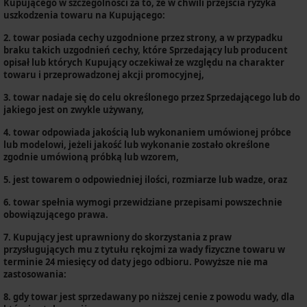
Kupującego w szczególności za to, że w chwili przejścia ryzyka
uszkodzenia towaru na Kupującego:
2. towar posiada cechy uzgodnione przez strony, a w przypadku
braku takich uzgodnień cechy, które Sprzedający lub producent
opisał lub których Kupujący oczekiwał ze względu na charakter
towaru i przeprowadzonej akcji promocyjnej,
3. towar nadaje się do celu określonego przez Sprzedającego lub do
jakiego jest on zwykle używany,
4. towar odpowiada jakością lub wykonaniem umówionej próbce
lub modelowi, jeżeli jakość lub wykonanie zostało określone
zgodnie umówioną próbką lub wzorem,
5. jest towarem o odpowiedniej ilości, rozmiarze lub wadze, oraz
6. towar spełnia wymogi przewidziane przepisami powszechnie
obowiązującego prawa.
7. Kupujący jest uprawniony do skorzystania z praw
przysługujących mu z tytułu rękojmi za wady fizyczne towaru w
terminie 24 miesięcy od daty jego odbioru. Powyższe nie ma
zastosowania:
8. gdy towar jest sprzedawany po niższej cenie z powodu wady, dla