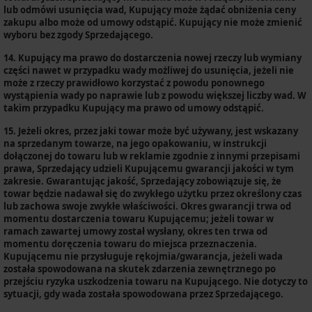
lub odmówi usunięcia wad, Kupujący może żądać obniżenia ceny
zakupu albo może od umowy odstąpić. Kupujący nie może zmienić
wyboru bez zgody Sprzedającego.
14. Kupujący ma prawo do dostarczenia nowej rzeczy lub wymiany
części nawet w przypadku wady możliwej do usunięcia, jeżeli nie
może z rzeczy prawidłowo korzystać z powodu ponownego
wystąpienia wady po naprawie lub z powodu większej liczby wad. W
takim przypadku Kupujący ma prawo od umowy odstąpić.
15. Jeżeli okres, przez jaki towar może być używany, jest wskazany
na sprzedanym towarze, na jego opakowaniu, w instrukcji
dołączonej do towaru lub w reklamie zgodnie z innymi przepisami
prawa, Sprzedający udzieli Kupującemu gwarancji jakości w tym
zakresie. Gwarantując jakość, Sprzedający zobowiązuje się, że
towar będzie nadawał się do zwykłego użytku przez określony czas
lub zachowa swoje zwykłe właściwości. Okres gwarancji trwa od
momentu dostarczenia towaru Kupującemu; jeżeli towar w
ramach zawartej umowy został wysłany, okres ten trwa od
momentu doręczenia towaru do miejsca przeznaczenia.
Kupującemu nie przysługuje rękojmia/gwarancja, jeżeli wada
została spowodowana na skutek zdarzenia zewnętrznego po
przejściu ryzyka uszkodzenia towaru na Kupującego. Nie dotyczy to
sytuacji, gdy wada została spowodowana przez Sprzedającego.