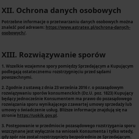
XII. Ochrona danych osobowych
Potrzebne informacje o przetwarzaniu danych osobowych można
znaleźć pod adresem:
https://www.astratex.pl/ochrona-danych-
osobowych/
.
XIII. Rozwiązywanie sporów
1.
Wszelkie wzajemne spory pomiędzy Sprzedającym a Kupującym
podlegają ostatecznemu rozstrzygnięciu przed sądami
powszechnymi.
2.
Zgodnie z ustawą z dnia 23 września 2016 r. o pozasądowym
rozwiązywaniu sporów konsumenckich (Dz.U. poz. 1823) Kupujący
będący jednocześnie Konsumentem ma prawo do pozasądowego
rozwiązania sporu wynikającego z zawartej umowy sprzedaży lub
umowy o świadczenie usług. Bliższe informacje znajdują się na
stronie
https://uokik.gov.pl
.
3.
Postępowanie w przedmiocie pozasądowego rozstrzygania sporu
wszczynane jest wyłącznie na wniosek Konsumenta i tylko wtedy,
gdy spór nie został rozstrzygnięty bezpośrednio ze Sprzedającym.