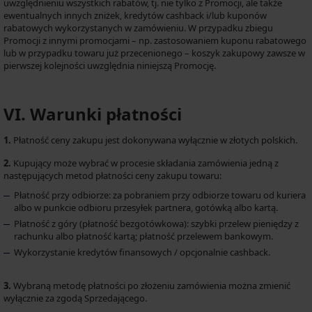
uwzględnieniu wszystkich rabatów, tj. nie tylko z Promocji, ale także
ewentualnych innych zniżek, kredytów cashback i/lub kuponów
rabatowych wykorzystanych w zamówieniu. W przypadku zbiegu
Promocji z innymi promocjami – np. zastosowaniem kuponu rabatowego
lub w przypadku towaru już przecenionego – koszyk zakupowy zawsze w
pierwszej kolejności uwzględnia niniejszą Promocję.
VI. Warunki płatności
1.
Płatność ceny zakupu jest dokonywana wyłącznie w złotych polskich.
2.
Kupujący może wybrać w procesie składania zamówienia jedną z
następujących metod płatności ceny zakupu towaru:
Płatność przy odbiorze: za pobraniem przy odbiorze towaru od kuriera
albo w punkcie odbioru przesyłek partnera, gotówką albo kartą.
Płatność z góry (płatność bezgotówkowa): szybki przelew pieniędzy z
rachunku albo płatność kartą; płatność przelewem bankowym.
Wykorzystanie kredytów finansowych / opcjonalnie cashback.
3.
Wybraną metodę płatności po złożeniu zamówienia można zmienić
wyłącznie za zgodą Sprzedającego.