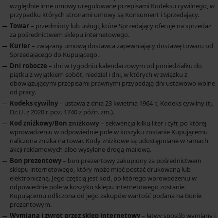
względnie inne umowy uregulowane przepisami Kodeksu cywilnego, w
przypadku których stronami umowy są Konsument i Sprzedający.
Towar
– przedmioty lub usługi, które Sprzedający oferuje na sprzedaż
za pośrednictwem sklepu internetowego.
Kurier
– związany umową dostawca zapewniający dostawę towaru od
Sprzedającego do Kupującego.
Dni robocze
– dni w tygodniu kalendarzowym od poniedziałku do
piątku z wyjątkiem sobót, niedziel i dni, w których w związku z
obowiązującymi przepisami prawnymi przypadają dni ustawowo wolne
od pracy.
Kodeks cywilny
– ustawa z dnia 23 kwietnia 1964 r., Kodeks cywilny (tj.
Dz.U. z 2020 r. poz. 1740 z późn. zm.).
Kod zniżkowy/Bon
– sekwencja kilku liter i cyfr, po której
zniżkowy
wprowadzeniu w odpowiednie pole w koszyku zostanie Kupującemu
naliczona zniżka na towar. Kody zniżkowe są udostępniane w ramach
akcji reklamowych albo wysyłane drogą mailową.
Bon prezentowy
– bon prezentowy zakupiony za pośrednictwem
sklepu internetowego, który może mieć postać drukowaną lub
elektroniczną. Jego częścią jest kod, po którego wprowadzeniu w
odpowiednie pole w koszyku sklepu internetowego zostanie
Kupującemu odliczona od jego zakupów wartość podana na Bonie
prezentowym.
Wymiana i zwrot przez sklep internetowy
– łatwy sposób wymiany i