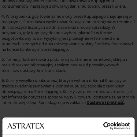
umowy dostawy wobec kuriera. Dostawa towaru Kupującemu –
Konsumentowi następuje z chwilą wydania mu towaru przez kuriera.
4.
W przypadku, gdy towar zamówiony przez Kupującego znajduje się w
magazynie, Sprzedawca wyśle towar Kupującemu przeciętnie w terminie 2
dni roboczych liczonych od dnia zawarcia umowy sprzedaży. W
przypadku, gdy Kupujący dokona wyboru płatności w formie
bezgotówkowej, towar wysyłany jest przeciętnie w terminie 2 dni
roboczych liczonych od dnia zaksięgowania wpłaty środków finansowych
na koncie bankowym Sprzedającego.
5.
Terminy dostaw towaru podane są na stronie internetowej sklepu i
mają charakter informacyjny. Uzależnione są od przewidywanych
terminów dostawy firm kurierskich.
6.
Koszty wysyłki i opakowania, których wyboru dokonał Kupujący w
trakcie składania zamówienia, ponosi Kupujący zgodnie z cennikiem
obowiązującym u Sprzedającego. Koszty związane z dostawą towaru, jak
też informacje dotyczące sposobu wysyłki towaru, dostępne są na stronie
internetowej sklepu Sprzedającego w zakładce
Dostawa i płatność
.
VIII. Odstąpienie od Umowy
Sprzedaży i rozwiązanie umowy za