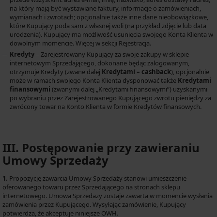
na który mają być wystawiane faktury, informacje o zamówieniach,
wymianach i zwrotach; opcjonalnie także inne dane nieobowiązkowe,
które Kupujący poda sam z własnej woli (na przykład zdjęcie lub data
urodzenia). Kupujący ma możliwość usunięcia swojego Konta Klienta w
dowolnym momencie. Więcej w sekcji Rejestracja.
Kredyty
– Zarejestrowany Kupujący za swoje zakupy w sklepie
internetowym Sprzedającego, dokonane będąc zalogowanym,
otrzymuje Kredyty (zwane dalej
Kredytami – cashback
), opcjonalnie
może w ramach swojego Konta Klienta dysponować także
Kredytami
finansowymi
(zwanymi dalej „Kredytami finansowymi”) uzyskanymi
po wybraniu przez Zarejestrowanego Kupującego zwrotu pieniędzy za
zwrócony towar na Konto Klienta w formie Kredytów finansowych.
III. Postępowanie przy zawieraniu
Umowy Sprzedaży
1.
Propozycję zawarcia Umowy Sprzedaży stanowi umieszczenie
oferowanego towaru przez Sprzedającego na stronach sklepu
internetowego. Umowa Sprzedaży zostaje zawarta w momencie wysłania
zamówienia przez Kupującego. Wysyłając zamówienie, Kupujący
potwierdza, że akceptuje niniejsze OWH.