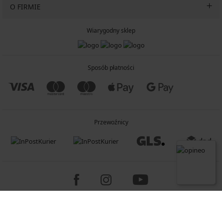
O FIRMIE
Wiarygodny sklep
Sposób płatności
Przewoźnicy
Copyright 2005-2026 © ASTRATEX a.s.
Programia - B2C, B2B, advanced e-commerce solutions