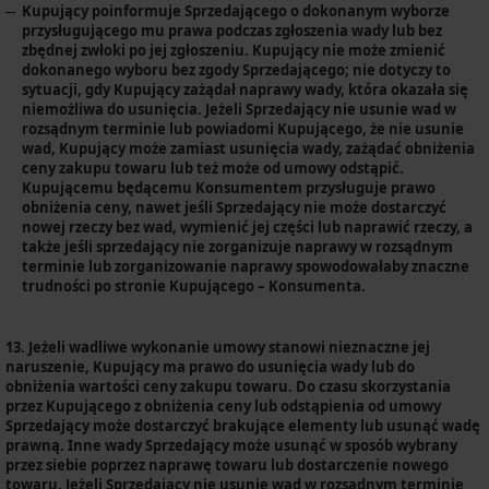
Kupujący poinformuje Sprzedającego o dokonanym wyborze
przysługującego mu prawa podczas zgłoszenia wady lub bez
zbędnej zwłoki po jej zgłoszeniu. Kupujący nie może zmienić
dokonanego wyboru bez zgody Sprzedającego; nie dotyczy to
sytuacji, gdy Kupujący zażądał naprawy wady, która okazała się
niemożliwa do usunięcia. Jeżeli Sprzedający nie usunie wad w
rozsądnym terminie lub powiadomi Kupującego, że nie usunie
wad, Kupujący może zamiast usunięcia wady, zażądać obniżenia
ceny zakupu towaru lub też może od umowy odstąpić.
Kupującemu będącemu Konsumentem przysługuje prawo
obniżenia ceny, nawet jeśli Sprzedający nie może dostarczyć
nowej rzeczy bez wad, wymienić jej części lub naprawić rzeczy, a
także jeśli sprzedający nie zorganizuje naprawy w rozsądnym
terminie lub zorganizowanie naprawy spowodowałaby znaczne
trudności po stronie Kupującego – Konsumenta.
13. Jeżeli wadliwe wykonanie umowy stanowi nieznaczne jej
naruszenie, Kupujący ma prawo do usunięcia wady lub do
obniżenia wartości ceny zakupu towaru. Do czasu skorzystania
przez Kupującego z obniżenia ceny lub odstąpienia od umowy
Sprzedający może dostarczyć brakujące elementy lub usunąć wadę
prawną. Inne wady Sprzedający może usunąć w sposób wybrany
przez siebie poprzez naprawę towaru lub dostarczenie nowego
towaru. Jeżeli Sprzedający nie usunie wad w rozsądnym terminie