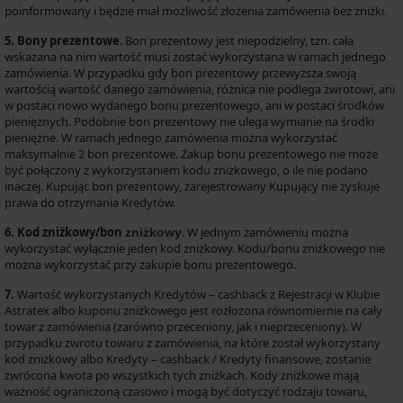
poinformowany i będzie miał możliwość złożenia zamówienia bez zniżki.
5. Bony prezentowe
. Bon prezentowy jest niepodzielny, tzn. cała
wskazana na nim wartość musi zostać wykorzystana w ramach jednego
zamówienia. W przypadku gdy bon prezentowy przewyższa swoją
wartością wartość danego zamówienia, różnica nie podlega zwrotowi, ani
w postaci nowo wydanego bonu prezentowego, ani w postaci środków
pieniężnych. Podobnie bon prezentowy nie ulega wymianie na środki
pieniężne. W ramach jednego zamówienia można wykorzystać
maksymalnie 2 bon prezentowe. Zakup bonu prezentowego nie może
być połączony z wykorzystaniem kodu zniżkowego, o ile nie podano
inaczej. Kupując bon prezentowy, zarejestrowany Kupujący nie zyskuje
prawa do otrzymania Kredytów.
6. Kod zniżkowy/bon
. W jednym zamówieniu można
zniżkowy
wykorzystać wyłącznie jeden kod zniżkowy. Kodu/bonu zniżkowego nie
można wykorzystać przy zakupie bonu prezentowego.
7.
Wartość wykorzystanych Kredytów – cashback z Rejestracji w Klubie
Astratex albo kuponu zniżkowego jest rozłożona równomiernie na cały
towar z zamówienia (zarówno przeceniony, jak i nieprzeceniony). W
przypadku zwrotu towaru z zamówienia, na które został wykorzystany
kod zniżkowy albo Kredyty – cashback / Kredyty finansowe, zostanie
zwrócona kwota po wszystkich tych zniżkach. Kody zniżkowe mają
ważność ograniczoną czasowo i mogą być dotyczyć rodzaju towaru,