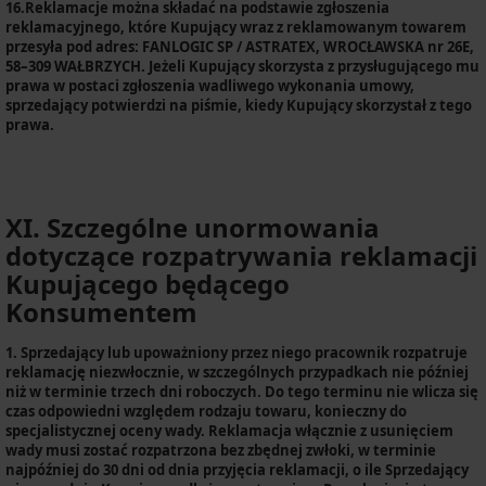
16.Reklamacje można składać na podstawie zgłoszenia
reklamacyjnego, które Kupujący wraz z reklamowanym towarem
przesyła pod adres: FANLOGIC SP / ASTRATEX, WROCŁAWSKA nr 26E,
58–309 WAŁBRZYCH. Jeżeli Kupujący skorzysta z przysługującego mu
prawa w postaci zgłoszenia wadliwego wykonania umowy,
sprzedający potwierdzi na piśmie, kiedy Kupujący skorzystał z tego
prawa.
XI. Szczególne unormowania
dotyczące rozpatrywania reklamacji
Kupującego będącego
Konsumentem
1.
Sprzedający lub upoważniony przez niego pracownik rozpatruje
reklamację niezwłocznie, w szczególnych przypadkach nie później
niż w terminie trzech dni roboczych. Do tego terminu nie wlicza się
czas odpowiedni względem rodzaju towaru, konieczny do
specjalistycznej oceny wady. Reklamacja włącznie z usunięciem
wady musi zostać rozpatrzona bez zbędnej zwłoki, w terminie
najpóźniej do 30 dni od dnia przyjęcia reklamacji, o ile Sprzedający