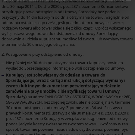
1.
Zgodnie z art. 27 i nast. ustawy o prawach konsumenta (tj. ustawy z
dnia 30 maja 2014 r., Dz.U. z 2020 r. poz. 287 z późn. zm.) Konsumentowi
przysługuje prawo odstąpienia od Umowy Sprzedaży bez podania
przyczyny do 14 dni liczonym od dnia otrzymania towaru, względnie od
odebrania ostatniej jego części, jeśli przedmiotem umowy jest więcej
rodzajów towaru albo towar składa się z kilku części. Oprócz wskazanego
wyżej ustawowego prawa do odstąpienia od umowy Sprzedający
dobrowolnie udziela Kupującemu możliwości zwrotu lub wymiany towaru
w terminie do 30 dni od jego otrzymania.
2.
Postępowanie przy odstąpieniu od umowy:
Nie później niż 30. dnia po otrzymaniu towaru Kupujący powinien
wysłać do Sprzedającego informację o woli odstąpienia od umowy.
Kupujący jest zobowiązany do odesłania towaru do
Sprzedającego, wraz z kartą z instrukcją dotyczącą wymiany i
zwrotu lub innym dokumentem potwierdzającym złożenie
zamówienia (aby umożliwić identyfikację towaru i Umowy
Sprzedaży)
na adres: FANLOGIC SP / ASTRATEX, WROCŁAWSKA nr 26E,
58–309 WAŁBRZYCH, bez zbędnej zwłoki, ale nie później niż w terminie
30 dni od odstąpienia od umowy. Zgodnie z art. 34 ust. 2 ustawy o
prawach konsumenta (tj. ustawy z dnia 30 maja 2014 r., Dz.U. z 2020 r.
poz. 287 z późn. zm.) Kupujący w związku z odstąpieniem od umowy
ponosi jedynie koszty związane ze zwrotem towaru. Zwrócony w ten
sposób towar nie powinien nosić śladów użytkowania, powinien być
nieuszkodzony i kompletny (włącznie z akcesoriami). Kupujący od