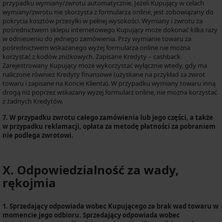
przypadku wymiany/zwrotu automatycznie. Jeżeli Kupujący w celach
wymiany/zwrotu nie skorzysta z formularza online, jest zobowiązany do
pokrycia kosztów przesyłki w pełnej wysokości. Wymiany i zwrotu za
pośrednictwem sklepu internetowego Kupujący może dokonać kilka razy
w odniesieniu do jednego zamówienia. Przy wymianie towaru za
pośrednictwem wskazanego wyżej formularza online nie można
korzystać z kodów zniżkowych. Zapisane Kredyty – cashback
Zarejestrowany Kupujący może wykorzystać wyłącznie wtedy, gdy ma
naliczone również Kredyty finansowe (uzyskane na przykład za zwrot
towaru i zapisane na Koncie Klienta). W przypadku wymiany towaru inną
drogą niż poprzez wskazany wyżej formularz online, nie można korzystać
z żadnych Kredytów.
7. W przypadku zwrotu całego zamówienia lub jego części, a także
w przypadku reklamacji, opłata za metodę płatności za pobraniem
nie podlega zwrotowi.
X. Odpowiedzialność za wady,
rękojmia
1. Sprzedający odpowiada wobec Kupującego za brak wad towaru w
momencie jego odbioru. Sprzedający odpowiada wobec