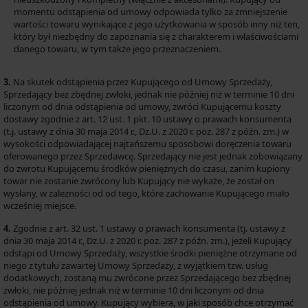
momentu odstąpienia od umowy odpowiada tylko za zmniejszenie
wartości towaru wynikające z jego użytkowania w sposób inny niż ten,
który był niezbędny do zapoznania się z charakterem i właściwościami
danego towaru, w tym także jego przeznaczeniem.
3.
Na skutek odstąpienia przez Kupującego od Umowy Sprzedaży,
Sprzedający bez zbędnej zwłoki, jednak nie później niż w terminie 10 dni
liczonym od dnia odstąpienia od umowy, zwróci Kupującemu koszty
dostawy zgodnie z art. 12 ust. 1 pkt. 10 ustawy o prawach konsumenta
(t.j. ustawy z dnia 30 maja 2014 r., Dz.U. z 2020 r. poz. 287 z późn. zm.) w
wysokości odpowiadającej najtańszemu sposobowi doręczenia towaru
oferowanego przez Sprzedawcę. Sprzedający nie jest jednak zobowiązany
do zwrotu Kupującemu środków pieniężnych do czasu, zanim kupiony
towar nie zostanie zwrócony lub Kupujący nie wykaże, że został on
wysłany, w zależności od od tego, które zachowanie Kupującego miało
wcześniej miejsce.
4.
Zgodnie z art. 32 ust. 1 ustawy o prawach konsumenta (tj. ustawy z
dnia 30 maja 2014 r., Dz.U. z 2020 r. poz. 287 z późn. zm.), jeżeli Kupujący
odstąpi od Umowy Sprzedaży, wszystkie środki pieniężne otrzymane od
niego z tytułu zawartej Umowy Sprzedaży, z wyjątkiem tzw. usług
dodatkowych, zostaną mu zwrócone przez Sprzedającego bez zbędnej
zwłoki, nie później jednak niż w terminie 10 dni liczonym od dnia
odstąpienia od umowy. Kupujący wybiera, w jaki sposób chce otrzymać