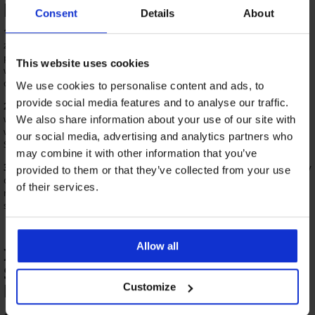
porozumieniem stron
Consent
Details
About
1.
Sprzedający jest uprawniony do odstąpienia od Umowy Sprzedaży
zawartej z Kupującym w przypadku, gdy zamówiony towar nie jest już
produkowany albo dostarczany, a także w przypadku oczywistego błędu
This website uses cookies
w cenie towaru (tj. ceny, której wysokość w sposób rażący odbiega od
ceny za dany typ/rodzaj towaru).
We use cookies to personalise content and ads, to
provide social media features and to analyse our traffic.
2.
Sprzedającemu przysługuje również prawo do odstąpienia od umowy
w sytuacji, gdy Kupujący nie zrealizuje płatności w formie bezgotówkowej
We also share information about your use of our site with
w terminie 1 dnia roboczego liczonego od dnia zawarcia Umowy
our social media, advertising and analytics partners who
Sprzedaży.
may combine it with other information that you’ve
3.
Kupujący może w dowolnym momencie od zawarcia Umowy Sprzedaży
provided to them or that they’ve collected from your use
do momentu wysyłki towaru zwrócić się do Sprzedającego celem jej
of their services.
rozwiązania. Umowa Sprzedaży zostanie rozwiązania za porozumieniem
stron w momencie, kiedy Sprzedający zatwierdzi jej rozwiązanie.
Allow all
IX. Warunki odstąpienia od Umowy
Sprzedaży przez Kupującego
będącego Konsumentem
Customize