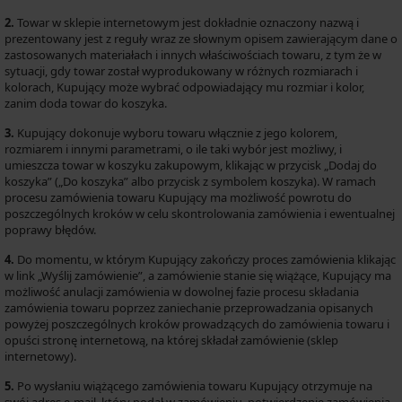
2.
Towar w sklepie internetowym jest dokładnie oznaczony nazwą i
prezentowany jest z reguły wraz ze słownym opisem zawierającym dane o
zastosowanych materiałach i innych właściwościach towaru, z tym że w
sytuacji, gdy towar został wyprodukowany w różnych rozmiarach i
kolorach, Kupujący może wybrać odpowiadający mu rozmiar i kolor,
zanim doda towar do koszyka.
3.
Kupujący dokonuje wyboru towaru włącznie z jego kolorem,
rozmiarem i innymi parametrami, o ile taki wybór jest możliwy, i
umieszcza towar w koszyku zakupowym, klikając w przycisk „Dodaj do
koszyka” („Do koszyka” albo przycisk z symbolem koszyka). W ramach
procesu zamówienia towaru Kupujący ma możliwość powrotu do
poszczególnych kroków w celu skontrolowania zamówienia i ewentualnej
poprawy błędów.
4.
Do momentu, w którym Kupujący zakończy proces zamówienia klikając
w link „Wyślij zamówienie”, a zamówienie stanie się wiążące, Kupujący ma
możliwość anulacji zamówienia w dowolnej fazie procesu składania
zamówienia towaru poprzez zaniechanie przeprowadzania opisanych
powyżej poszczególnych kroków prowadzących do zamówienia towaru i
opuści stronę internetową, na której składał zamówienie (sklep
internetowy).
5.
Po wysłaniu wiążącego zamówienia towaru Kupujący otrzymuje na