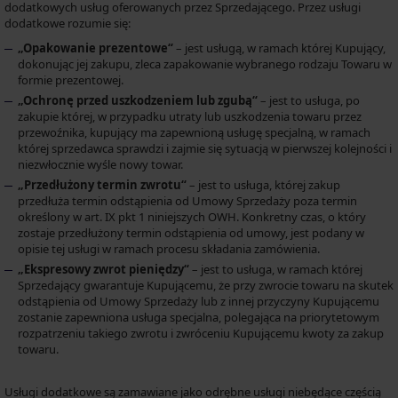
dodatkowych usług oferowanych przez Sprzedającego. Przez usługi
dodatkowe rozumie się:
„Opakowanie prezentowe“
– jest usługą, w ramach której Kupujący,
dokonując jej zakupu, zleca zapakowanie wybranego rodzaju Towaru w
formie prezentowej.
„Ochronę przed uszkodzeniem lub zgubą“
– jest to usługa, po
zakupie której, w przypadku utraty lub uszkodzenia towaru przez
przewoźnika, kupujący ma zapewnioną usługę specjalną, w ramach
której sprzedawca sprawdzi i zajmie się sytuacją w pierwszej kolejności i
niezwłocznie wyśle nowy towar.
„Przedłużony termin zwrotu“
– jest to usługa, której zakup
przedłuża termin odstąpienia od Umowy Sprzedaży poza termin
określony w art. IX pkt 1 niniejszych OWH. Konkretny czas, o który
zostaje przedłużony termin odstąpienia od umowy, jest podany w
opisie tej usługi w ramach procesu składania zamówienia.
„Ekspresowy zwrot pieniędzy“
– jest to usługa, w ramach której
Sprzedający gwarantuje Kupującemu, że przy zwrocie towaru na skutek
odstąpienia od Umowy Sprzedaży lub z innej przyczyny Kupującemu
zostanie zapewniona usługa specjalna, polegająca na priorytetowym
rozpatrzeniu takiego zwrotu i zwróceniu Kupującemu kwoty za zakup
towaru.
Usługi dodatkowe są zamawiane jako odrębne usługi niebędące częścią