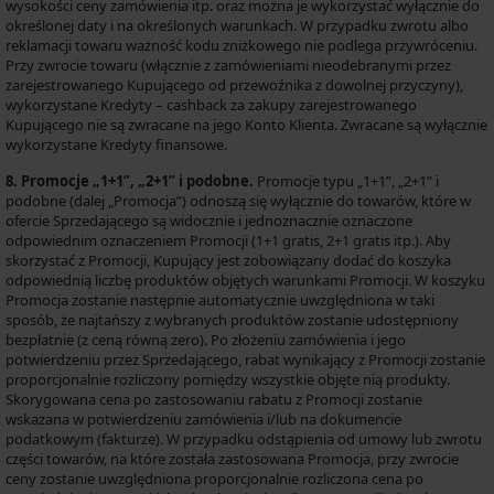
wysokości ceny zamówienia itp. oraz można je wykorzystać wyłącznie do
określonej daty i na określonych warunkach. W przypadku zwrotu albo
reklamacji towaru ważność kodu zniżkowego nie podlega przywróceniu.
Przy zwrocie towaru (włącznie z zamówieniami nieodebranymi przez
zarejestrowanego Kupującego od przewoźnika z dowolnej przyczyny),
wykorzystane Kredyty – cashback za zakupy zarejestrowanego
Kupującego nie są zwracane na jego Konto Klienta. Zwracane są wyłącznie
wykorzystane Kredyty finansowe.
8. Promocje „1+1”, „2+1” i podobne.
Promocje typu „1+1”, „2+1” i
podobne (dalej „Promocja”) odnoszą się wyłącznie do towarów, które w
ofercie Sprzedającego są widocznie i jednoznacznie oznaczone
odpowiednim oznaczeniem Promocji (1+1 gratis, 2+1 gratis itp.). Aby
skorzystać z Promocji, Kupujący jest zobowiązany dodać do koszyka
odpowiednią liczbę produktów objętych warunkami Promocji. W koszyku
Promocja zostanie następnie automatycznie uwzględniona w taki
sposób, że najtańszy z wybranych produktów zostanie udostępniony
bezpłatnie (z ceną równą zero). Po złożeniu zamówienia i jego
potwierdzeniu przez Sprzedającego, rabat wynikający z Promocji zostanie
proporcjonalnie rozliczony pomiędzy wszystkie objęte nią produkty.
Skorygowana cena po zastosowaniu rabatu z Promocji zostanie
wskazana w potwierdzeniu zamówienia i/lub na dokumencie
podatkowym (fakturze). W przypadku odstąpienia od umowy lub zwrotu
części towarów, na które została zastosowana Promocja, przy zwrocie
ceny zostanie uwzględniona proporcjonalnie rozliczona cena po