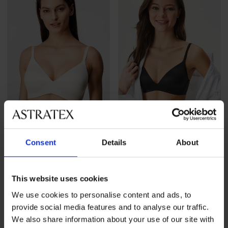
Consent
Details
About
4,8
4,8
BESTSELLER
BESTSELLER
Biustonosz Triumph Soft
Biustonosz Triumph Soft
This website uses cookies
Touch bez fiszbin
Touch bez fiszbin
We use cookies to personalise content and ads, to
189,99 zł
189,99 zł
provide social media features and to analyse our traffic.
We also share information about your use of our site with