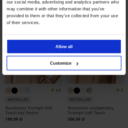
our social media, advertising and analytics partners who
may combine it with other information that you’ve
provided to them or that they’ve collected from your use
of their services.
Allow all
Customize
4,8
5
BESTSELLER
BESTSELLER
Biustonosz Triumph Soft
Biustonosz usztywniany
Touch bez fiszbin
Triumph Soft Touch
189,99 zł
206,99 zł