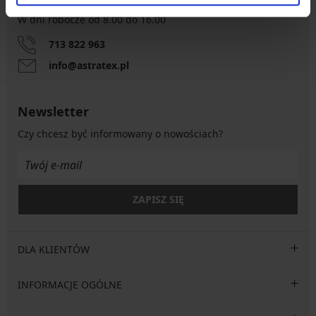
W dni robocze od 8.00 do 16.00
713 822 963
info@astratex.pl
Newsletter
Czy chcesz być informowany o nowościach?
ZAPISZ SIĘ
DLA KLIENTÓW
INFORMACJE OGÓLNE