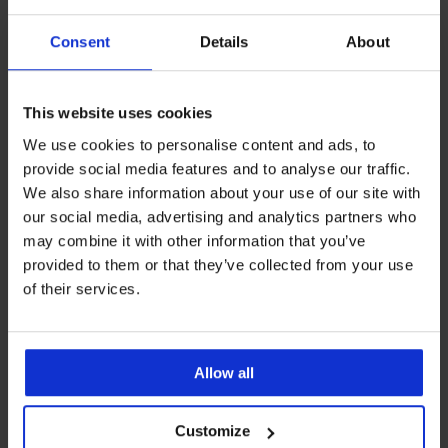
Consent
Details
About
Najpopularniejsze marki
Hunkemöller
Passion
Dorina
This website uses cookies
Najczęściej wybierane kolory
czarny
różowy
czerwony
We use cookies to personalise content and ads, to
provide social media features and to analyse our traffic.
Najczęściej wybierane rozmiary
We also share information about your use of our site with
L
80/E
S
75/D
our social media, advertising and analytics partners who
may combine it with other information that you’ve
provided to them or that they’ve collected from your use
of their services.
Darmowa wymiana i
8% zwrotu z zakupów
zwrot
Korzystne
Jak wybrać
Allow all
Customize
Obsługa klienta