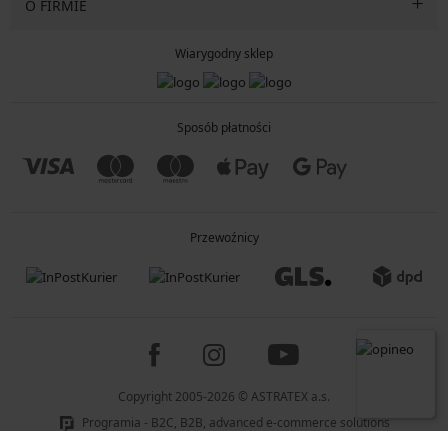
O FIRMIE
Wiarygodny sklep
Sposób płatności
Przewoźnicy
Copyright 2005-2026 © ASTRATEX a.s.
Programia - B2C, B2B, advanced e-commerce solutions