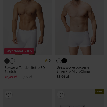
Wyprzedaż
-50%
5
Bezszwowe bokserki
Bokserki Tender Retro 3D
SilverPro MicroClima
Stretch
Zniżka
Pierwotna cena
83,99 zł
46,49 zł
92,99 zł
LIMITED