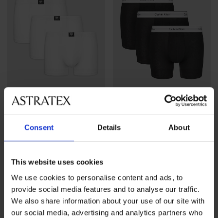
-30%
5
Consent
Details
About
3 PACK bokserek w puszce
PREMIUM
157,99 zł
3PACK Bokserki Calvin Klein
Icon Cotton Stretch
This website uses cookies
Zniżka
Pierwotna cena
162,39 zł
231,99 zł
We use cookies to personalise content and ads, to
provide social media features and to analyse our traffic.
We also share information about your use of our site with
LIMITED
our social media, advertising and analytics partners who