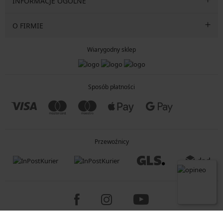
INFORMACJE OGÓLNE
O FIRMIE
Wiarygodny sklep
Sposób płatności
Przewoźnicy
Copyright 2005-2026 © ASTRATEX a.s.