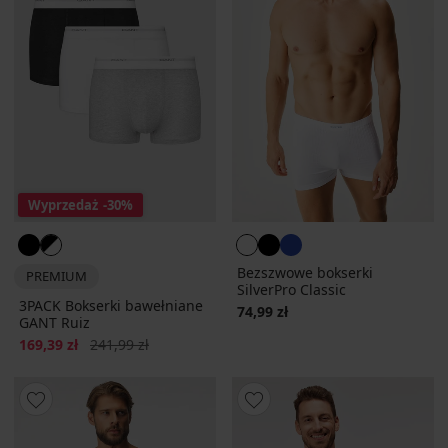
Wyprzedaż
-30%
Bezszwowe bokserki
PREMIUM
SilverPro Classic
3PACK Bokserki bawełniane
74,99 zł
GANT Ruiz
Zniżka
Pierwotna cena
169,39 zł
241,99 zł