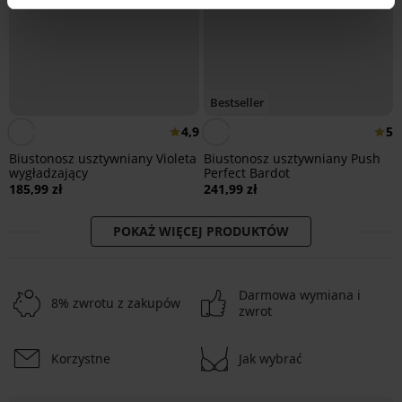
Bestseller
4,9
5
Biustonosz usztywniany Violeta
Biustonosz usztywniany Push
wygładzający
Perfect Bardot
185,99 zł
241,99 zł
POKAŻ WIĘCEJ PRODUKTÓW
Darmowa wymiana i
8% zwrotu z zakupów
zwrot
Korzystne
Jak wybrać