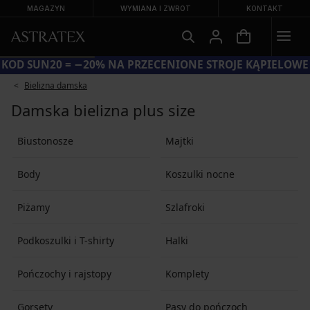
MAGAZYN
WYMIANA I ZWROT
KONTAKT
KOD SUN20 = −20% NA PRZECENIONE STROJE KĄPIELOWE
Bielizna damska
Damska bielizna plus size
Biustonosze
Majtki
Body
Koszulki nocne
Piżamy
Szlafroki
Podkoszulki i T-shirty
Halki
Pończochy i rajstopy
Komplety
Gorsety
Pasy do pończoch