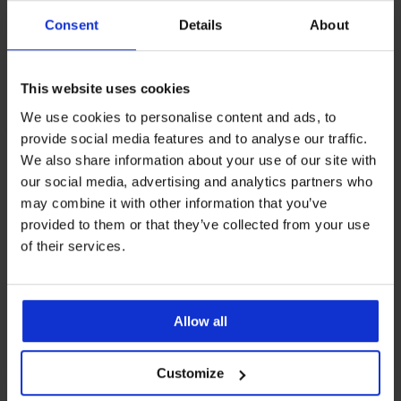
Consent
Details
About
This website uses cookies
Bestseller
We use cookies to personalise content and ads, to
4,9
4,9
provide social media features and to analyse our traffic.
Biustonosz usztywniany
We also share information about your use of our site with
Simplicity T-Shirt Bra
Biustonosz usztywniany Maia
our social media, advertising and analytics partners who
92,99 zł
4D Soft Control Deluxe
may combine it with other information that you’ve
185,99 zł
provided to them or that they’ve collected from your use
of their services.
Allow all
Customize