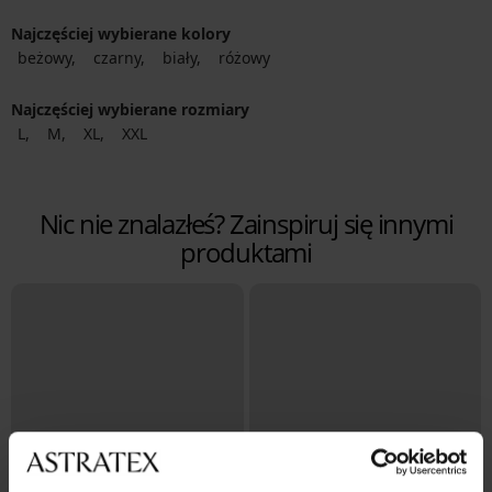
Najczęściej wybierane kolory
beżowy
czarny
biały
różowy
Najczęściej wybierane rozmiary
L
M
XL
XXL
Nic nie znalazłeś? Zainspiruj się innymi
produktami