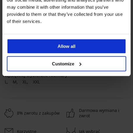
may combine it with other information that you’ve
provided to them or that they’ve collected from your use
of their services.
Najpopularniejsze marki
Astratex
Dorina
Selene
Jadea
Allow all
Najczęściej wybierane kolory
beżowy
czarny
biały
różowy
Customize
Najczęściej wybierane rozmiary
L
M
XL
XXL
Darmowa wymiana i
8% zwrotu z zakupów
zwrot
Korzystne
Jak wybrać