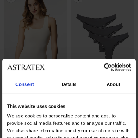
Wyprzedaż
-30%
Wyprzedaż
-30%
Consent
Details
About
Podkoszulek ONLY Lea
3PACK Brazyliany ONLY
ONLChloe Lace
Zniżka
Pierwotna cena
This website uses cookies
67,89 zł
96,99 zł
Zniżka
Pierwotna cena
87,49 zł
124,99 zł
We use cookies to personalise content and ads, to
provide social media features and to analyse our traffic.
We also share information about your use of our site with
our social media, advertising and analytics partners who