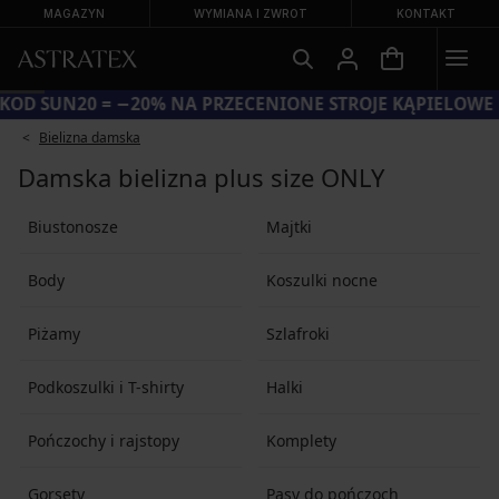
MAGAZYN
WYMIANA I ZWROT
KONTAKT
KOD SUN20 = −20% NA PRZECENIONE STROJE KĄPIELOWE
Bielizna damska
Damska bielizna plus size ONLY
Biustonosze
Majtki
Body
Koszulki nocne
Piżamy
Szlafroki
Podkoszulki i T-shirty
Halki
Pończochy i rajstopy
Komplety
Gorsety
Pasy do pończoch