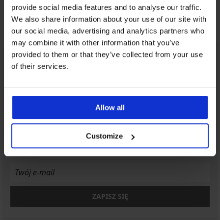
provide social media features and to analyse our traffic.
We also share information about your use of our site with
Korzystne
Jak wybrać
our social media, advertising and analytics partners who
may combine it with other information that you’ve
provided to them or that they’ve collected from your use
Obsługa klienta
of their services.
W dni robocze od 8.00 do 16.00
713 822 963
info@astratex.pl
Allow all
Newsletter
Customize
Czy chcesz być informowany o nowościach?
ZAPISZ SIĘ