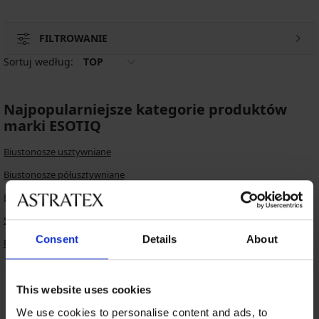
FILTROWANIE
Sortuj według:
TOP
Najpopularniejsze kategorie produktów
marki ESOTIQ
Biustonosze usztywniane
Biustonosze półusztywniane
Biustonosze nieusztywniane
Stroje kąpielowe dwuczęściowe
Consent
Details
About
Bikini
This website uses cookies
Darmowa wymiana i
8% zwrotu z zakupów
zwrot
We use cookies to personalise content and ads, to