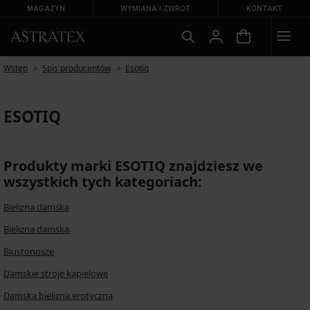
MAGAZYN
WYMIANA I ZWROT
KONTAKT
Wstęp
Spis producentów
Esotiq
ESOTIQ
Produkty marki ESOTIQ znajdziesz we
wszystkich tych kategoriach:
Bielizna damska
Bielizna damska
Biustonosze
Damskie stroje kąpielowe
Damska bielizna erotyczna