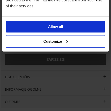
713 822 963
of their services.
info@astratex.pl
Allow all
Newsletter
Czy chcesz być informowany o nowościach?
Customize
ZAPISZ SIĘ
DLA KLIENTÓW
INFORMACJE OGÓLNE
O FIRMIE