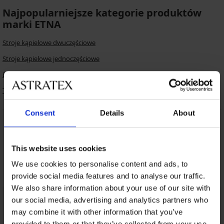
Najpopularniejsze kategorie produktów
marki ETNA
Stroje kąpielowe dwuczęściowe
Stroje kąpielowe jednoczęściowe
Bikini
Tankini
Consent
Details
About
Darmowa wymiana i
8% zwrotu z zakupów
zwrot
This website uses cookies
We use cookies to personalise content and ads, to
Korzystne
Jak wybrać
provide social media features and to analyse our traffic.
We also share information about your use of our site with
our social media, advertising and analytics partners who
Obsługa klienta
may combine it with other information that you’ve
W dni robocze od 8.00 do 16.00
provided to them or that they’ve collected from your use