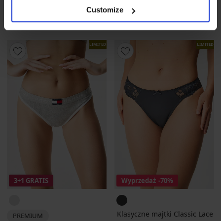
79,99 zł
promocja
3+1
50,99 zł
promocja
3+1
Customize
GRATIS
GRATIS
LIMITED
LIMITED
3+1 GRATIS
Wyprzedaż
-70%
Klasyczne majtki Classic Lace
PREMIUM