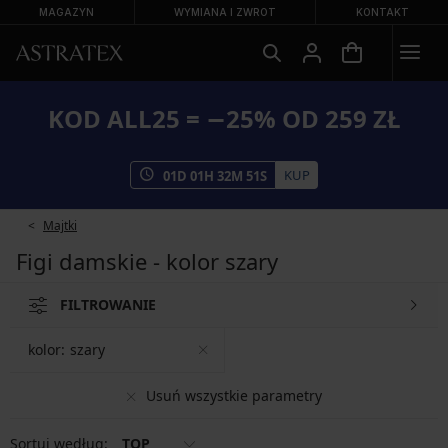
MAGAZYN
WYMIANA I ZWROT
KONTAKT
KOD ALL25 = −25% OD 259 ZŁ
KUP
01
D
01
H
32
M
50
S
Majtki
Figi damskie - kolor szary
FILTROWANIE
kolor:
szary
Usuń wszystkie parametry
Sortuj według:
TOP