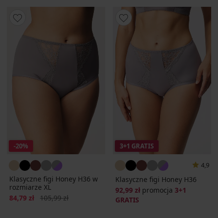
-20%
3+1 GRATIS
4,9
Klasyczne figi Honey H36 w
Klasyczne figi Honey H36
rozmiarze XL
92,99 zł
promocja
3+1
Zniżka
Pierwotna cena
84,79 zł
105,99 zł
GRATIS