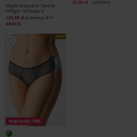
Zniżka
Pierwotna cena
31,80 zł
105,99 zł
Majtki klasyczne Tommy
Hilfiger Heritage II
135,99 zł
promocja
3+1
GRATIS
LIMITED
Wyprzedaż
-70%