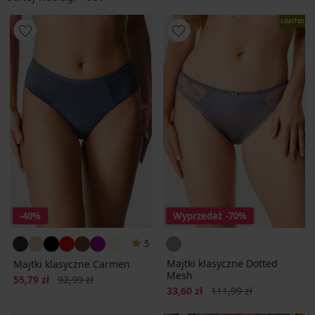
LIMITED
-40%
Wyprzedaż
-70%
5
Majtki klasyczne Dotted
Majtki klasyczne Carmen
Mesh
Zniżka
Pierwotna cena
55,79 zł
92,99 zł
Zniżka
Pierwotna cena
33,60 zł
111,99 zł