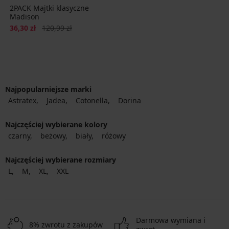
2PACK Majtki klasyczne
Madison
Zniżka
Pierwotna cena
36,30 zł
120,99 zł
Najpopularniejsze marki
Astratex
Jadea
Cotonella
Dorina
Najczęściej wybierane kolory
czarny
beżowy
biały
różowy
Najczęściej wybierane rozmiary
L
M
XL
XXL
Darmowa wymiana i
8% zwrotu z zakupów