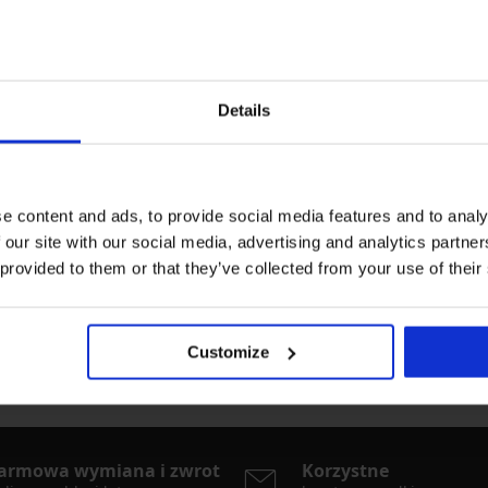
Details
e content and ads, to provide social media features and to analy
 our site with our social media, advertising and analytics partn
rki
Najczęściej wybierane kolory
 provided to them or that they’ve collected from your use of their
bsessive
czerwony
czarny
zielony
różow
Customize
armowa wymiana i zwrot
Korzystne