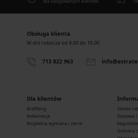
dla zalogowanych klientów
On
Obsługa klienta
W dni robocze od 8.00 do 16.00
713 822 963
info@astrate
Dla klientów
Inform
Brafitting
Tabela ro
Reklamacje
Dostawa i
Bezpłatna wymiana i zwrot
Regulami
Ochrona 