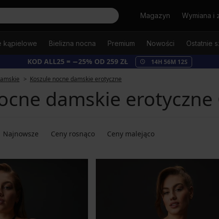
Szukaj
Magazyn
Wymiana i 
e kąpielowe
Bielizna nocna
Premium
Nowości
Ostatnie s
KOD ALL25 = −25% OD 259 ZŁ
14
H
56
M
12
S
damskie
Koszule nocne damskie erotyczne
ocne damskie erotyczne
Najnowsze
Ceny rosnąco
Ceny malejąco