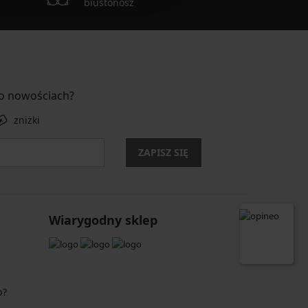
biustonosz
 o nowościach?
zniżki
ZAPISZ SIĘ
Wiarygodny sklep
p?