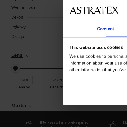
Wygląd i wzór
Dekolt
Rękawy
Consent
Okazja
This website uses cookies
Cena
We use cookies to personalis
information about your use of
Najpopularniejsze ma
other information that you’ve
Dkaren Sp. z o.o.
O
Cena od
Cena do
Marka
8% zwrotu z zakupów
D