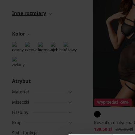
Inne rozmiary
Kolor
Atrybut
Materiał
Miseczki
Wyprzedaż
-50%
Fiszbiny
Krój
Koszulka erotyczna 
Zniżka
Pierwotna 
139,50 zł
278,99 zł
Styl i funkcja