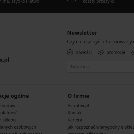
line, szybko i łatwo
koszty przesyłki
Newsletter
Czy chcesz być informowany
nowości
promocje
x.pl
acje ogólne
O firmie
zmiarów
Astratex.pl
 płatność
Kontakt
n sklepu
Kariera
danych osobowych
Jak rozpoznać wiarygodny e-skle