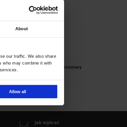
About
se our traffic. We also share
ers who may combine it with
Najczęściej wybierane rozmiary
 services.
y
L
M
XL
S
Allow all
Jak wybrać