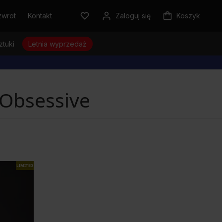
zwrot
Kontakt
Zaloguj się
Koszyk
ztuki
Letnia wyprzedaż
 Obsessive
LIMITED