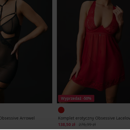
Wyprzedaż
-50%
Obsessive Arrowel
Komplet erotyczny Obsessive Lacelo
cena
Zniżka
Pierwotna cena
138,50 zł
276,99 zł