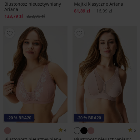
Biustonosz nieusztywniany
Majtki klasyczne Ariana
Ariana
Zniżka
Pierwotna cena
81,89 zł
116,99 zł
Zniżka
Pierwotna cena
133,79 zł
222,99 zł
-20 % BRA20
-20 % BRA20
4
5
Biustonosz nieusztywniany
Biustonosz nieusztywniany