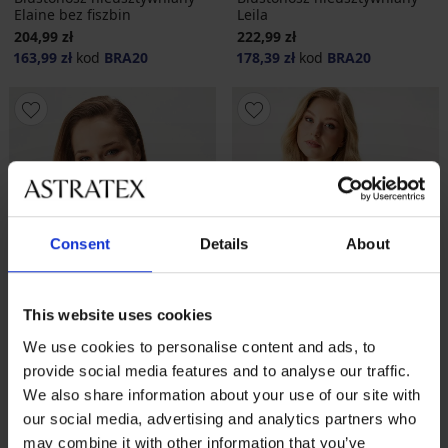
Elaine bez fiszbin
Leila
204,99 zł
222,99 zł
163,99 zł
kod
BRA20
178,39 zł
kod
BRA20
Consent
Details
About
This website uses cookies
We use cookies to personalise content and ads, to
provide social media features and to analyse our traffic.
-20 % BRA20
-20 % BRA20
We also share information about your use of our site with
our social media, advertising and analytics partners who
4,8
4,8
may combine it with other information that you’ve