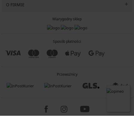
O FIRMIE
Wiarygodny sklep
Sposób płatności
Przewoźnicy
Copyright 2005-2026 © ASTRATEX a.s.
Programia - B2C, B2B, advanced e-commerce solutions