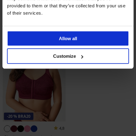
Biustonosz nieusztywniany
Biustonosz nieusztywniany
Marianne bez fiszbin
Lily bez fiszbin
provided to them or that they’ve collected from your use
204,99 zł
92,99 zł
of their services.
163,99 zł
kod
BRA20
74,39 zł
kod
BRA20
Allow all
Customize
-20 % BRA20
4,8