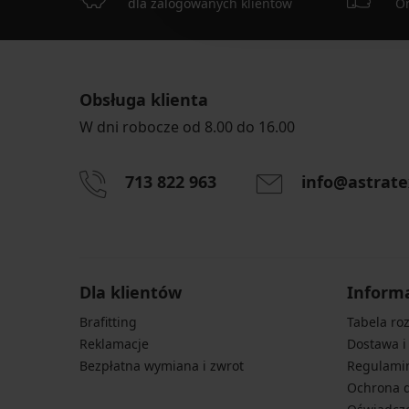
dla zalogowanych klientów
On
Obsługa klienta
W dni robocze od 8.00 do 16.00
713 822 963
info@astrate
Dla klientów
Inform
Brafitting
Tabela ro
Reklamacje
Dostawa i
Bezpłatna wymiana i zwrot
Regulami
Ochrona 