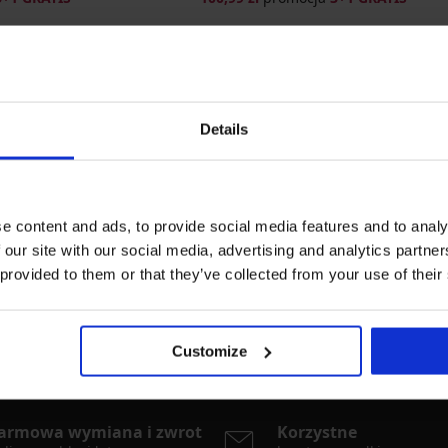
Details
e content and ads, to provide social media features and to analy
 our site with our social media, advertising and analytics partn
rki
Najczęściej wybierane kolory
 provided to them or that they’ve collected from your use of their
Lupo
beżowy
czarny
biały
różowy
Customize
armowa wymiana i zwrot
Korzystne