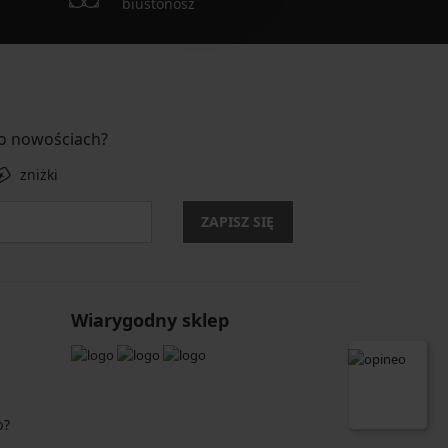
biustonosz
 o nowościach?
zniżki
ZAPISZ SIĘ
Wiarygodny sklep
p?