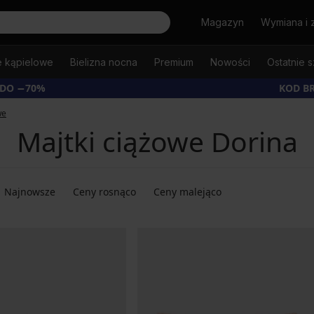
Szukaj
Magazyn
Wymiana i 
e kąpielowe
Bielizna nocna
Premium
Nowości
Ostatnie s
 DO −70%
KOD B
we
Majtki ciążowe Dorina
Najnowsze
Ceny rosnąco
Ceny malejąco