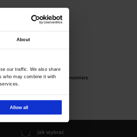
About
se our traffic. We also share
ers who may combine it with
Najczęściej wybierane rozmiary
 services.
L
M
XL
XXL
Allow all
Jak wybrać