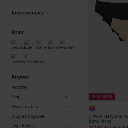
Inne rozmiary
Kolor
Atrybut
Materiał
Krój
3+1 GRATIS
Wysokość talii
Długość nogawek
5 PACK Klasyczne m
bawełniane
Styl i funkcja
142,99 zł
promocja