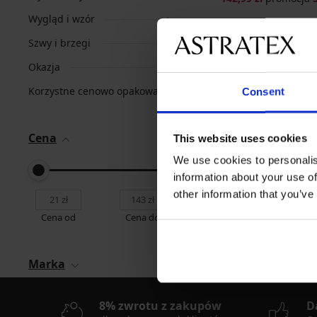
Wygląd i wzór
Szwy i brzegi
Okazja
Korzystne cenowo opakowania
Consent
Cena
This website uses cookies
We use cookies to personalis
information about your use of
Najpopularniejsze ma
other information that you’ve
Astratex
Dorina
Cena od
Cena do
Marka
8% zwrotu z zakupów
D