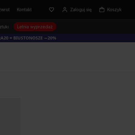
zwrot
Kontakt
Zaloguj się
Koszyk
ztuki
Letnia wyprzedaż
RA20 = BIUSTONOSZE −20%