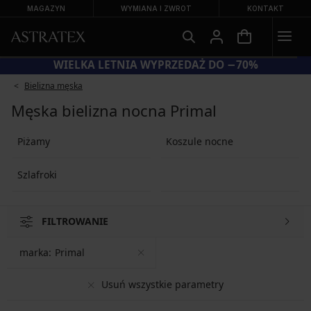
MAGAZYN
WYMIANA I ZWROT
KONTAKT
WIELKA LETNIA WYPRZEDAŻ DO −70%
Bielizna męska
Męska bielizna nocna Primal
Piżamy
Koszule nocne
Szlafroki
FILTROWANIE
marka:
Primal
Usuń wszystkie parametry