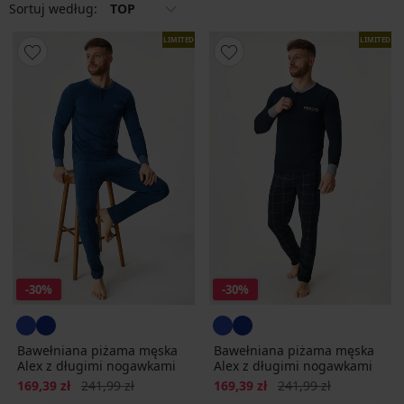
Sortuj według:
TOP
LIMITED
LIMITED
-30%
-30%
Bawełniana piżama męska
Bawełniana piżama męska
Alex z długimi nogawkami
Alex z długimi nogawkami
Zniżka
Pierwotna cena
Zniżka
Pierwotna cena
169,39 zł
241,99 zł
169,39 zł
241,99 zł