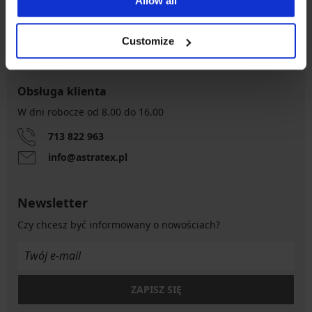
Allow all
zwrot
Korzystne
Jak wybrać
Customize
Obsługa klienta
W dni robocze od 8.00 do 16.00
713 822 963
info@astratex.pl
Newsletter
Czy chcesz być informowany o nowościach?
ZAPISZ SIĘ