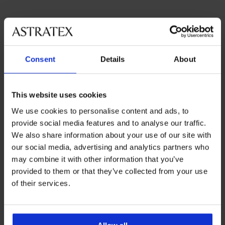
Consent
Details
About
Najpopularniejsze marki
This website uses cookies
MEN-A
Lonka
Enrico Coveri
FILA
We use cookies to personalise content and ads, to
provide social media features and to analyse our traffic.
Najczęściej wybierane kolory
We also share information about your use of our site with
niebieski
wielobarwny
szary
czarny
our social media, advertising and analytics partners who
Najczęściej wybierane rozmiary
may combine it with other information that you’ve
XL
L
XXL
M
provided to them or that they’ve collected from your use
of their services.
Darmowa wymiana i
8% zwrotu z zakupów