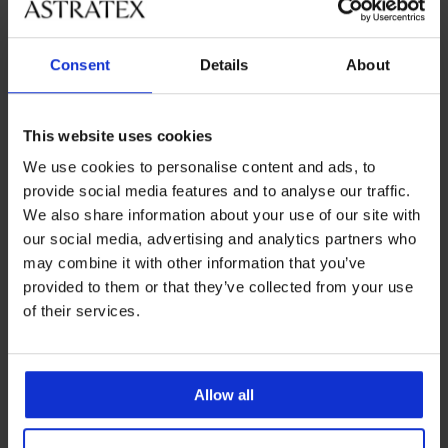
Consent
Details
About
Najpopularniejsze marki
Julimex
Najczęściej wybierane kolory
This website uses cookies
biały
niebieski
czerwony
We use cookies to personalise content and ads, to
provide social media features and to analyse our traffic.
Najczęściej wybierane rozmiary
We also share information about your use of our site with
uni
our social media, advertising and analytics partners who
may combine it with other information that you’ve
provided to them or that they’ve collected from your use
of their services.
Darmowa wymiana i
8% zwrotu z zakupów
zwrot
Korzystne
Jak wybrać
Allow all