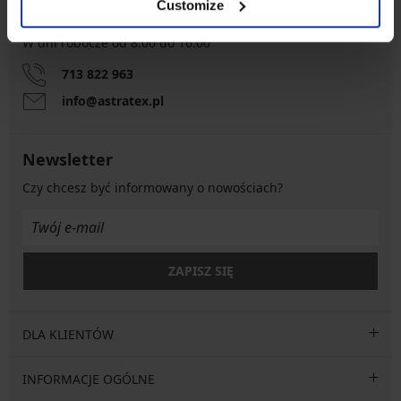
Customize
Obsługa klienta
W dni robocze od 8.00 do 16.00
713 822 963
info@astratex.pl
Newsletter
Czy chcesz być informowany o nowościach?
ZAPISZ SIĘ
DLA KLIENTÓW
INFORMACJE OGÓLNE