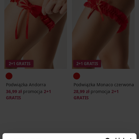
2+1 GRATIS
2+1 GRATIS
Podwiązka Andorra
Podwiązka Monaco czerwona
36,99 zł
promocja
2+1
28,99 zł
promocja
2+1
GRATIS
GRATIS