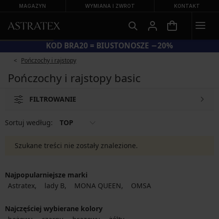
MAGAZYN
WYMIANA I ZWROT
KONTAKT
KOD BRA20 = BIUSTONOSZE −20%
Pończochy i rajstopy
Pończochy i rajstopy basic
FILTROWANIE
Sortuj według:
TOP
Szukane treści nie zostały znalezione.
Najpopularniejsze marki
Astratex
lady B
MONA QUEEN
OMSA
Najczęściej wybierane kolory