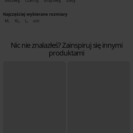
beżowy
czarny
brązowy
żółty
Najczęściej wybierane rozmiary
M
XL
L
uni
Nic nie znalazłeś? Zainspiruj się innymi
produktami