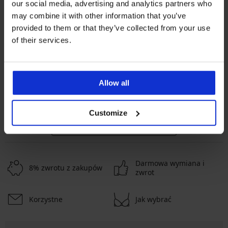
our social media, advertising and analytics partners who
may combine it with other information that you’ve
provided to them or that they’ve collected from your use
-20% BRA20
-20% BRA20
of their services.
4,9
4,9
Biustonosz Spacer Flexicup
Dotted Mesh II
Biustonosz usztywniany Maia
185,99 zł
4D Soft Control Deluxe
Allow all
148,79 zł
kod:
BRA20
185,99 zł
148,79 zł
kod:
BRA20
Customize
POKAŻ WIĘCEJ PRODUKTÓW
Darmowa wymiana i
8% zwrotu z zakupów
zwrot
Korzystne
Jak wybrać