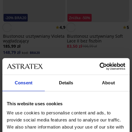
-20% BRA20
Zniżka -50%
4,9
5
Biustonosz usztywniany Violeta
Biustonosz usztywniany Soft
wygładzający
Lace II bez fiszbin
185,99 zł
83,50 zł
166,99 zł
148,79 zł
kod:
BRA20
Consent
Details
About
This website uses cookies
We use cookies to personalise content and ads, to
provide social media features and to analyse our traffic.
We also share information about your use of our site with