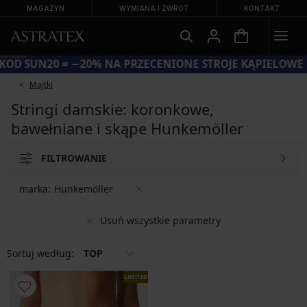
MAGAZYN
WYMIANA I ZWROT
KONTAKT
KOD SUN20 = −20% NA PRZECENIONE STROJE KĄPIELOWE
Majtki
Stringi damskie: koronkowe,
bawełniane i skąpe Hunkemöller
FILTROWANIE
marka:
Hunkemöller
Usuń wszystkie parametry
Sortuj według:
TOP
LIMITED