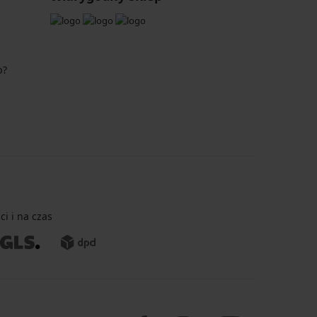
p?
i i na czas