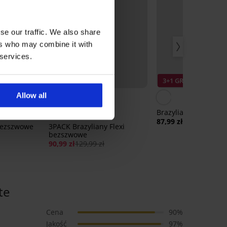
se our traffic. We also share
ers who may combine it with
 services.
Zniżka -30%
3+1 GRATIS
Allow all
Brazyliany Evolution
87,99 zł
 bezszwowe
3PACK Brazyliany Flexi
bezszwowe
90,99 zł
129,99 zł
te
Cena
90%
Jakość
97%