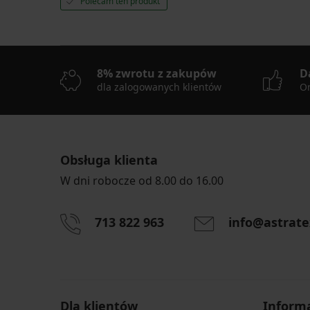
Polecam ten produkt
8% zwrotu z zakupów
D
dla zalogowanych klientów
On
Obsługa klienta
W dni robocze od 8.00 do 16.00
713 822 963
info@astrate
Dla klientów
Inform