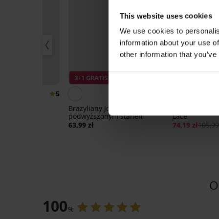
This website uses cookies
We use cookies to personalis
information about your use of
other information that you’ve
0%
3+1 GRATIS
Zniżka -30%
5
5
Brazyliany Joy z
3PACK Brazyli
podwyższonym stanem
Lace
yliany Flexi
63,99 zł
74,19 zł
105,99
e
99 zł
O
100
%