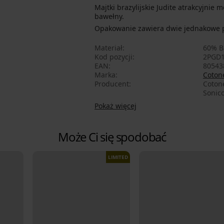
Majtki brazylijskie Judite atrakcyjnie 
bawełny.
Opakowanie zawiera dwie jednakowe pa
Materiał
60% B
Kod pozycji
2PGD1
EAN
80543
Marka
Cotone
Producent
Cotone
Sonico
Pokaż więcej
Może Ci się spodobać
LIMITED