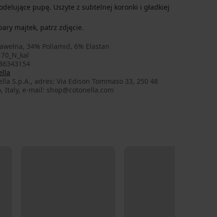
modelujące pupę. Uszyte z subtelnej koronki i gładkiej
ry majtek, patrz zdjęcie.
awełna, 34% Poliamid, 6% Elastan
70_N_kal
86343154
lla
lla S.p.A., adres: Via Edison Tommaso 33, 250 48
, Italy, e-mail: shop@cotonella.com
LIMITED