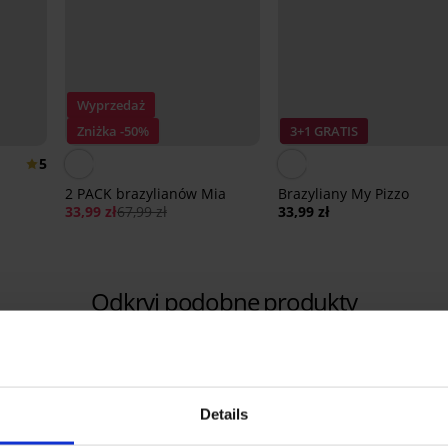
Wyprzedaż
Zniżka -50%
3+1 GRATIS
5
2 PACK brazylianów Mia
Brazyliany My Pizzo
33,99 zł
67,99 zł
33,99 zł
Odkryj podobne produkty
Details