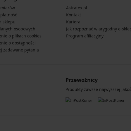
zmiarów
Astratex.pl
 płatność
Kontakt
n sklepu
Kariera
danych osobowych
Jak rozpoznać wiarygodny e-skle
nie o plikach cookies
Program afiliacyjny
nie o dostępności
ej zadawane pytania
Przewoźnicy
Produkty zawsze najwyższej jakośc