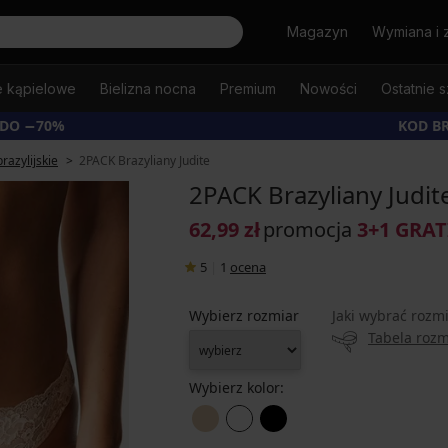
Szukaj
Magazyn
Wymiana i 
e kąpielowe
Bielizna nocna
Premium
Nowości
Ostatnie s
 DO −70%
KOD B
brazylijskie
2PACK Brazyliany Judite
2PACK Brazyliany Judit
62,99 zł
promocja
3+1 GRAT
5
|
1
ocena
Wybierz rozmiar
Jaki wybrać rozm
Tabela roz
Wybierz kolor: