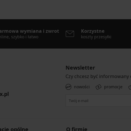
armowa wymiana i zwrot
Korzystne
line, szybko i łatwo
koszty przesyłki
Newsletter
Czy chcesz być informowany
nowości
promocje
x.pl
acje ogólne
O firmie