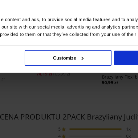
e content and ads, to provide social media features and to analy
 our site with our social media, advertising and analytics partn
 provided to them or that they’ve collected from your use of their
Zniżka -30%
3+1 GRATIS
Customize
any Simple
3PACK Brazyliany Simple
74,19 zł
105,99 zł
Brazyliany Flexi
 zł
50,99 zł
CENA PRODUKTU 2PACK Brazyliany Judi
5
1x
4
0x