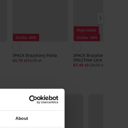
Wyprzedaż
Zniżka -40%
Zniżka -30%
3PACK Brazyliany Paola
3PACK Brazyliany ONLY
ONLChloe Lace
43,79 zł
72,99 zł
87,49 zł
124,99 zł
About