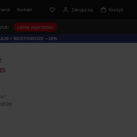
zwrot
Kontakt
Zaloguj się
Koszyk
ztuki
Letnia wyprzedaż
RA20 = BIUSTONOSZE −20%
e
IS
iar?
miarów