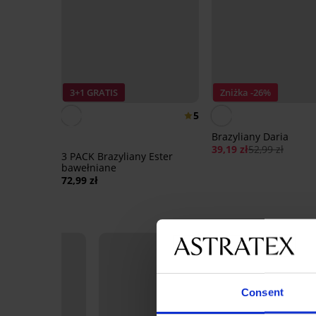
3+1 GRATIS
Zniżka -26%
5
Brazyliany Daria
39,19 zł
52,99 zł
3 PACK Brazyliany Ester
bawełniane
72,99 zł
Consent