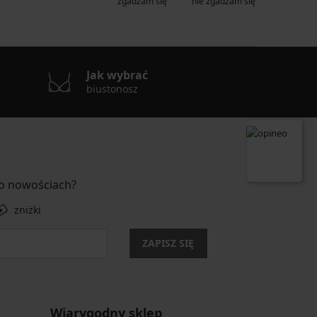
zgadzam się
nie zgadzam się
Jak wybrać
biustonosz
 o nowościach?
zniżki
ZAPISZ SIĘ
Wiarygodny sklep