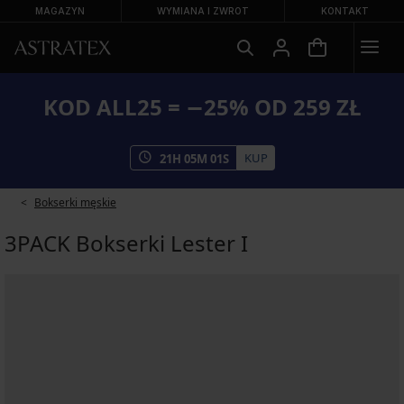
MAGAZYN
WYMIANA I ZWROT
KONTAKT
KOD ALL25 = −25% OD 259 ZŁ
KUP
21
H
05
M
0
S
Bokserki męskie
3PACK Bokserki Lester I