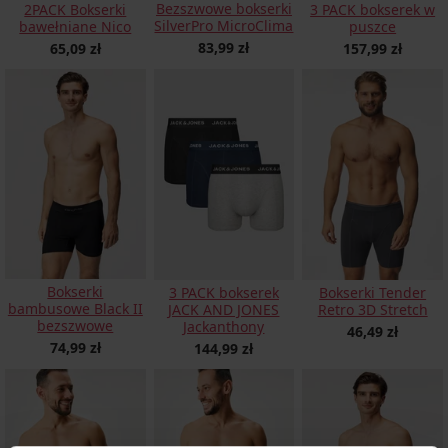
Bezszwowe bokserki
2PACK Bokserki
3 PACK bokserek w
SilverPro MicroClima
bawełniane Nico
puszce
83,99 zł
65,09 zł
157,99 zł
Bokserki
3 PACK bokserek
Bokserki Tender
bambusowe Black II
JACK AND JONES
Retro 3D Stretch
bezszwowe
Jackanthony
46,49 zł
74,99 zł
144,99 zł