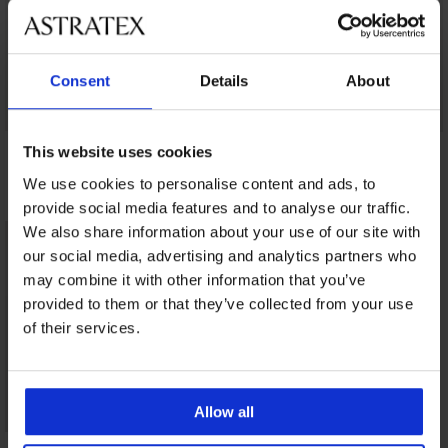
Consent
Details
About
Bokserki
Bezszwowe bokserki
Bokserki
This website uses cookies
bambusowe Black
SilverPro Classic
bambusowe Petrol
bezszwowe
Blue II bezszwowe
74,99 zł
We use cookies to personalise content and ads, to
74,99 zł
74,99 zł
provide social media features and to analyse our traffic.
We also share information about your use of our site with
our social media, advertising and analytics partners who
may combine it with other information that you’ve
provided to them or that they’ve collected from your use
of their services.
Allow all
Bokserki