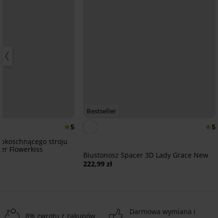
Bestseller
5
5
ybkoschnącego stroju
er Flowerkiss
Biustonosz Spacer 3D Lady Grace New
222,99 zł
Darmowa wymiana i
8% zwrotu z zakupów