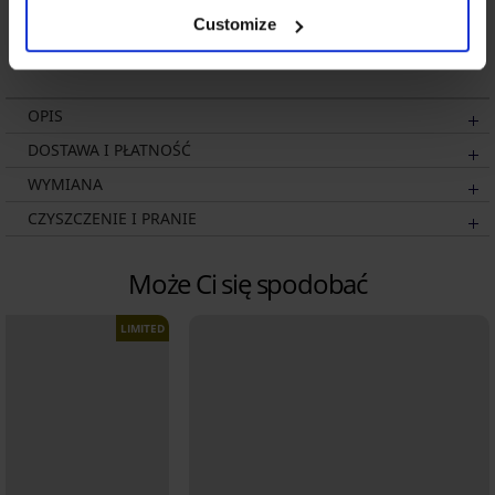
bambusowe Blue II
Customize
bezszwowe
74,99 zł
OPIS
DOSTAWA I PŁATNOŚĆ
WYMIANA
CZYSZCZENIE I PRANIE
Może Ci się spodobać
LIMITED